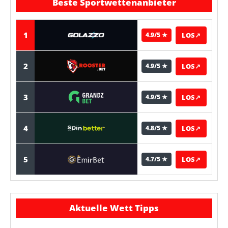
Beste Sportwettenanbieter
1
LOS
↗
4.9/5 ★
2
LOS
↗
4.9/5 ★
3
LOS
↗
4.9/5 ★
4
LOS
↗
4.8/5 ★
5
LOS
↗
4.7/5 ★
Aktuelle Wett Tipps