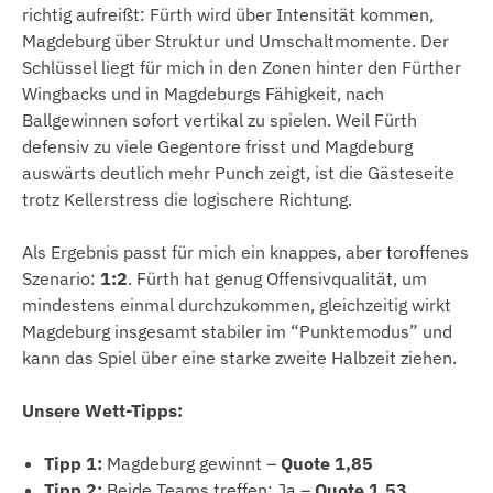
richtig aufreißt: Fürth wird über Intensität kommen,
Magdeburg über Struktur und Umschaltmomente. Der
Schlüssel liegt für mich in den Zonen hinter den Fürther
Wingbacks und in Magdeburgs Fähigkeit, nach
Ballgewinnen sofort vertikal zu spielen. Weil Fürth
defensiv zu viele Gegentore frisst und Magdeburg
auswärts deutlich mehr Punch zeigt, ist die Gästeseite
trotz Kellerstress die logischere Richtung.
Als Ergebnis passt für mich ein knappes, aber toroffenes
Szenario:
1:2
. Fürth hat genug Offensivqualität, um
mindestens einmal durchzukommen, gleichzeitig wirkt
Magdeburg insgesamt stabiler im “Punktemodus” und
kann das Spiel über eine starke zweite Halbzeit ziehen.
Unsere Wett-Tipps:
Tipp 1:
Magdeburg gewinnt –
Quote 1,85
Tipp 2:
Beide Teams treffen: Ja –
Quote 1,53