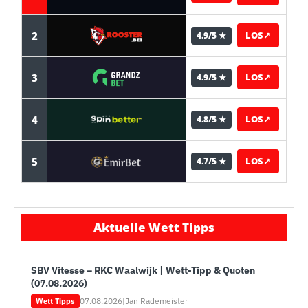
2
LOS
↗
4.9/5 ★
3
LOS
↗
4.9/5 ★
4
LOS
↗
4.8/5 ★
5
LOS
↗
4.7/5 ★
Aktuelle Wett Tipps
SBV Vitesse – RKC Waalwijk | Wett-Tipp & Quoten
(07.08.2026)
07.08.2026
|
Jan Rademeister
Wett Tipps