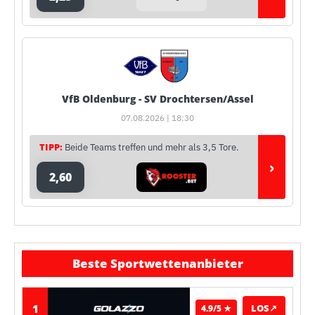
VfB Oldenburg - SV Drochtersen/Assel
07.08.2026 | 18:30
TIPP:
Beide Teams treffen und mehr als 3,5 Tore.
›
2,60
Beste Sportwettenanbieter
1
LOS
↗
4.9/5 ★