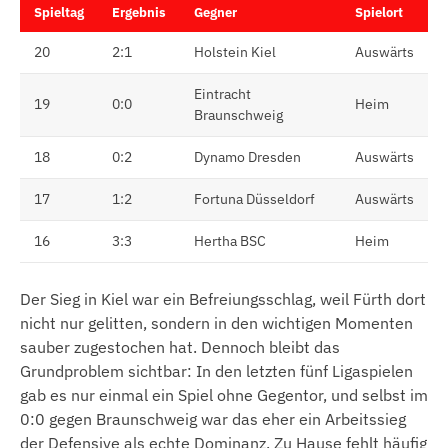
Spieltag
Ergebnis
Gegner
Spielort
20
2:1
Holstein Kiel
Auswärts
Eintracht
19
0:0
Heim
Braunschweig
18
0:2
Dynamo Dresden
Auswärts
17
1:2
Fortuna Düsseldorf
Auswärts
16
3:3
Hertha BSC
Heim
Der Sieg in Kiel war ein Befreiungsschlag, weil Fürth dort
nicht nur gelitten, sondern in den wichtigen Momenten
sauber zugestochen hat. Dennoch bleibt das
Grundproblem sichtbar: In den letzten fünf Ligaspielen
gab es nur einmal ein Spiel ohne Gegentor, und selbst im
0:0 gegen Braunschweig war das eher ein Arbeitssieg
der Defensive als echte Dominanz. Zu Hause fehlt häufig