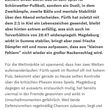
Schönwetter-Fußball, sondern ein Duell, in dem
Zweikämpfe, zweite Bälle und mentale Stabilität
über den Abend entscheiden. Fürth hat zuletzt mit
dem 2:1 in Kiel ein Lebenszeichen gesendet, bleibt
aber hinten extrem anfällig, was sich auch im
Torverhältnis von 28:47 widerspiegelt. Magdeburg
wirkt in Summe stabiler, bringt aber zwei frische
Dämpfer mit und muss aufpassen, dass aus “kleinen
Fehlern” nicht wieder ein großer Nackenschlag wird.
Für die Wettmärkte ist spannend, dass hier zwei Welten
aufeinanderlaufen: Fürth spielt im Ronhof oft mit hohem
Puls, bekommt aber gerade zu Hause selten Kontrolle
über die kritischen Phasen eines Spiels. Magdeburg
dagegen ist auswärts erstaunlich mutig, hat bereits
viermal in der Fremde gewonnen und wirkt in
Umschaltmomenten gefährlich. Weil beide
Defensivreihen regelmäßig Chancen zulassen, liegt viel