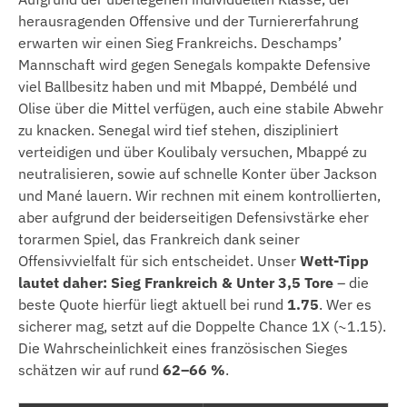
herausragenden Offensive und der Turniererfahrung
erwarten wir einen Sieg Frankreichs. Deschamps’
Mannschaft wird gegen Senegals kompakte Defensive
viel Ballbesitz haben und mit Mbappé, Dembélé und
Olise über die Mittel verfügen, auch eine stabile Abwehr
zu knacken. Senegal wird tief stehen, diszipliniert
verteidigen und über Koulibaly versuchen, Mbappé zu
neutralisieren, sowie auf schnelle Konter über Jackson
und Mané lauern. Wir rechnen mit einem kontrollierten,
aber aufgrund der beiderseitigen Defensivstärke eher
torarmen Spiel, das Frankreich dank seiner
Offensivvielfalt für sich entscheidet. Unser
Wett-Tipp
lautet daher: Sieg Frankreich & Unter 3,5 Tore
– die
beste Quote hierfür liegt aktuell bei rund
1.75
. Wer es
sicherer mag, setzt auf die Doppelte Chance 1X (~1.15).
Die Wahrscheinlichkeit eines französischen Sieges
schätzen wir auf rund
62–66 %
.