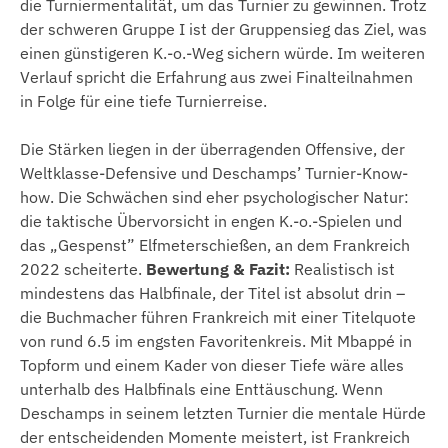
die Turniermentalität, um das Turnier zu gewinnen. Trotz
der schweren Gruppe I ist der Gruppensieg das Ziel, was
einen günstigeren K.-o.-Weg sichern würde. Im weiteren
Verlauf spricht die Erfahrung aus zwei Finalteilnahmen
in Folge für eine tiefe Turnierreise.
Die Stärken liegen in der überragenden Offensive, der
Weltklasse-Defensive und Deschamps’ Turnier-Know-
how. Die Schwächen sind eher psychologischer Natur:
die taktische Übervorsicht in engen K.-o.-Spielen und
das „Gespenst” Elfmeterschießen, an dem Frankreich
2022 scheiterte.
Bewertung & Fazit:
Realistisch ist
mindestens das Halbfinale, der Titel ist absolut drin –
die Buchmacher führen Frankreich mit einer Titelquote
von rund 6.5 im engsten Favoritenkreis. Mit Mbappé in
Topform und einem Kader von dieser Tiefe wäre alles
unterhalb des Halbfinals eine Enttäuschung. Wenn
Deschamps in seinem letzten Turnier die mentale Hürde
der entscheidenden Momente meistert, ist Frankreich