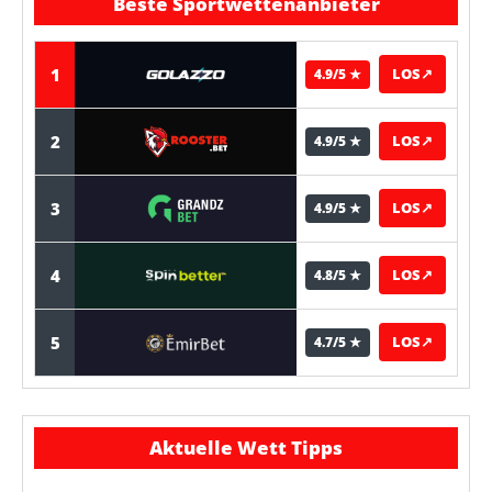
Beste Sportwettenanbieter
1
LOS
↗
4.9/5 ★
2
LOS
↗
4.9/5 ★
3
LOS
↗
4.9/5 ★
4
LOS
↗
4.8/5 ★
5
LOS
↗
4.7/5 ★
Aktuelle Wett Tipps