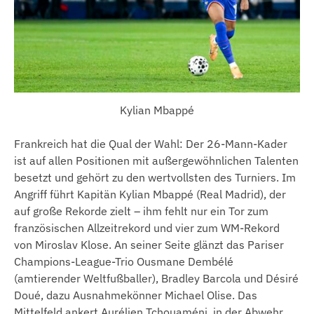
Kylian Mbappé
Frankreich hat die Qual der Wahl: Der 26-Mann-Kader
ist auf allen Positionen mit außergewöhnlichen Talenten
besetzt und gehört zu den wertvollsten des Turniers. Im
Angriff führt Kapitän Kylian Mbappé (Real Madrid), der
auf große Rekorde zielt – ihm fehlt nur ein Tor zum
französischen Allzeitrekord und vier zum WM-Rekord
von Miroslav Klose. An seiner Seite glänzt das Pariser
Champions-League-Trio Ousmane Dembélé
(amtierender Weltfußballer), Bradley Barcola und Désiré
Doué, dazu Ausnahmekönner Michael Olise. Das
Mittelfeld ankert Aurélien Tchouaméni, in der Abwehr