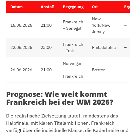
Datum
Anstoß
Begegnung
Ort
Ergeb
New
Frankreich
16.06.2026
21:00
York/New
–
– Senegal
Jersey
Frankreich
22.06.2026
23:00
Philadelphia
–
– Irak
Norwegen
26.06.2026
21:00
–
Boston
–
Frankreich
Prognose: Wie weit kommt
Frankreich bei der WM 2026?
Die realistische Zielsetzung lautet: mindestens das
Halbfinale, mit klaren Titelambitionen. Frankreich
verfügt über die individuelle Klasse, die Kaderbreite und