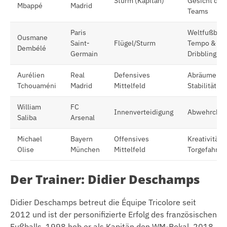
Sturm (Kapitän)
Gesicht des
Mbappé
Madrid
Teams
Paris
Weltfußballe
Ousmane
Saint-
Flügel/Sturm
Tempo &
Dembélé
Germain
Dribbling
Aurélien
Real
Defensives
Abräumer,
Tchouaméni
Madrid
Mittelfeld
Stabilität
William
FC
Innenverteidigung
Abwehrchef
Saliba
Arsenal
Michael
Bayern
Offensives
Kreativität,
Olise
München
Mittelfeld
Torgefahr
Der Trainer: Didier Deschamps
Didier Deschamps betreut die Équipe Tricolore seit
2012 und ist der personifizierte Erfolg des französischen
Fußballs. 1998 hob er als Kapitän den WM-Pokal, 2018