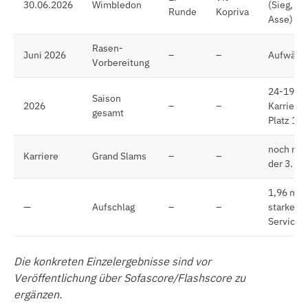
30.06.2026
Wimbledon
(Sieg, 18
Runde
Kopriva
Asse)
Rasen-
Juni 2026
–
–
Aufwärts
Vorbereitung
24-19,
Saison
2026
–
–
Karriere
gesamt
Platz 100
noch nie 
Karriere
Grand Slams
–
–
der 3. R
1,96 m,
—
Aufschlag
–
–
starkes
Service
Die konkreten Einzelergebnisse sind vor
Veröffentlichung über Sofascore/Flashscore zu
ergänzen.