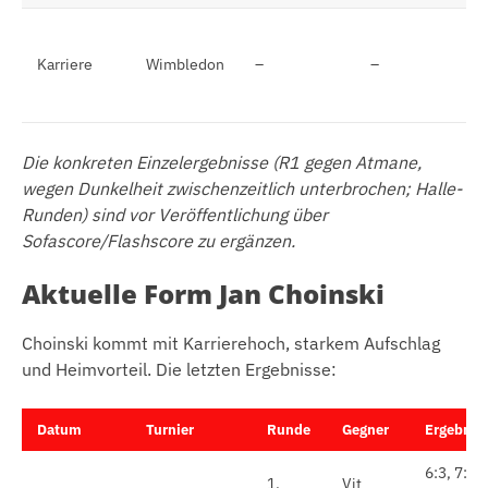
13
Ac
Karriere
Wimbledon
–
–
20
(B
Die konkreten Einzelergebnisse (R1 gegen Atmane,
wegen Dunkelheit zwischenzeitlich unterbrochen; Halle-
Runden) sind vor Veröffentlichung über
Sofascore/Flashscore zu ergänzen.
Aktuelle Form Jan Choinski
Choinski kommt mit Karrierehoch, starkem Aufschlag
und Heimvorteil. Die letzten Ergebnisse:
Datum
Turnier
Runde
Gegner
Ergebnis
6:3, 7:5, 
1.
Vit