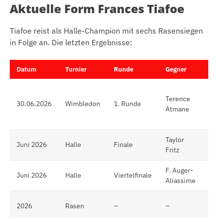
Aktuelle Form Frances Tiafoe
Tiafoe reist als Halle-Champion mit sechs Rasensiegen
in Folge an. Die letzten Ergebnisse:
Datum
Turnier
Runde
Gegner
Er
Si
Terence
(w
30.06.2026
Wimbledon
1. Runde
Atmane
% 
Au
Taylor
6:4
Juni 2026
Halle
Finale
Fritz
(Ti
F. Auger-
Si
Juni 2026
Halle
Viertelfinale
Aliassime
ab
6 
2026
Rasen
–
–
Fo