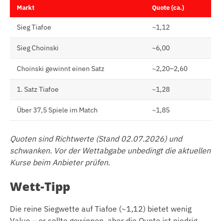
Markt
Quote (ca.)
Sieg Tiafoe
~1,12
Sieg Choinski
~6,00
Choinski gewinnt einen Satz
~2,20–2,60
1. Satz Tiafoe
~1,28
Über 37,5 Spiele im Match
~1,85
Quoten sind Richtwerte (Stand 02.07.2026) und
schwanken. Vor der Wettabgabe unbedingt die aktuellen
Kurse beim Anbieter prüfen.
Wett-Tipp
Die reine Siegwette auf Tiafoe (~1,12) bietet wenig
Value – er sollte gewinnen, aber die Quote ist niedrig.