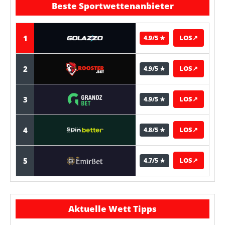
Beste Sportwettenanbieter
1
LOS
↗
4.9/5 ★
2
LOS
↗
4.9/5 ★
3
LOS
↗
4.9/5 ★
4
LOS
↗
4.8/5 ★
5
LOS
↗
4.7/5 ★
Aktuelle Wett Tipps