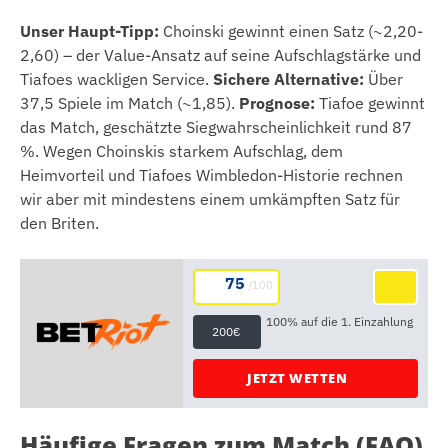
Unser Haupt-Tipp:
Choinski gewinnt einen Satz (~2,20-
2,60) – der Value-Ansatz auf seine Aufschlagstärke und
Tiafoes wackligen Service.
Sichere Alternative:
Über
37,5 Spiele im Match (~1,85).
Prognose:
Tiafoe gewinnt
das Match, geschätzte Siegwahrscheinlichkeit rund 87
%. Wegen Choinskis starkem Aufschlag, dem
Heimvorteil und Tiafoes Wimbledon-Historie rechnen
wir aber mit mindestens einem umkämpften Satz für
den Briten.
75
/100
100% auf die 1. Einzahlung
200€
JETZT WETTEN
Häufige Fragen zum Match (FAQ)