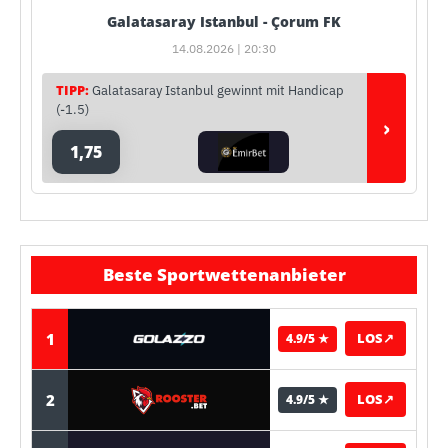
Galatasaray Istanbul - Çorum FK
14.08.2026 | 20:30
TIPP:
Galatasaray Istanbul gewinnt mit Handicap
(-1.5)
›
1,75
Beste Sportwettenanbieter
1
LOS
↗
4.9/5 ★
2
LOS
↗
4.9/5 ★