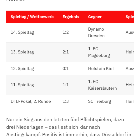
Spieltag / Wettbewerb
Ergebnis
Gegner
Spielor
Dynamo
14. Spieltag
1:2
Auswär
Dresden
1. FC
13. Spieltag
2:1
Heim
Magdeburg
12. Spieltag
0:1
Holstein Kiel
Auswär
1. FC
11. Spieltag
1:1
Heim
Kaiserslautern
DFB-Pokal, 2. Runde
1:3
SC Freiburg
Heim
Nur ein Sieg aus den letzten fünf Pflichtspielen, dazu
drei Niederlagen – das liest sich klar nach
Abstiegskampf. Positiv ist immerhin, dass Düsseldorf in