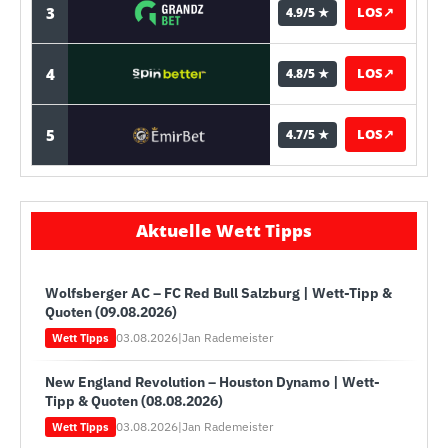
3
LOS
↗
4.9/5 ★
4
LOS
↗
4.8/5 ★
5
LOS
↗
4.7/5 ★
Aktuelle Wett Tipps
Wolfsberger AC – FC Red Bull Salzburg | Wett-Tipp &
Quoten (09.08.2026)
03.08.2026
|
Jan Rademeister
Wett Tipps
New England Revolution – Houston Dynamo | Wett-
Tipp & Quoten (08.08.2026)
03.08.2026
|
Jan Rademeister
Wett Tipps