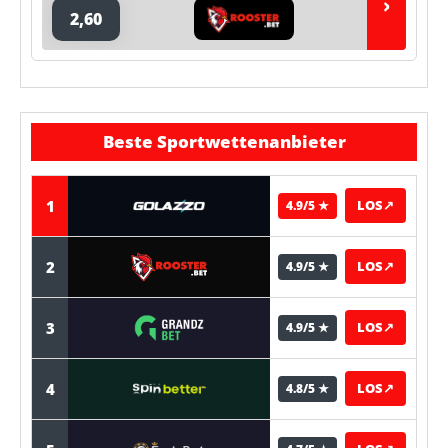
›
2,60
Beste Sportwettenanbieter
1
LOS
↗
4.9/5 ★
2
LOS
↗
4.9/5 ★
3
LOS
↗
4.9/5 ★
4
LOS
↗
4.8/5 ★