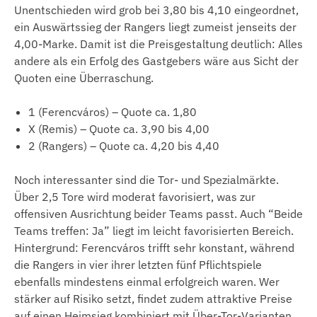
Unentschieden wird grob bei 3,80 bis 4,10 eingeordnet,
ein Auswärtssieg der Rangers liegt zumeist jenseits der
4,00-Marke. Damit ist die Preisgestaltung deutlich: Alles
andere als ein Erfolg des Gastgebers wäre aus Sicht der
Quoten eine Überraschung.
1 (Ferencváros) – Quote ca. 1,80
X (Remis) – Quote ca. 3,90 bis 4,00
2 (Rangers) – Quote ca. 4,20 bis 4,40
Noch interessanter sind die Tor- und Spezialmärkte.
Über 2,5 Tore wird moderat favorisiert, was zur
offensiven Ausrichtung beider Teams passt. Auch “Beide
Teams treffen: Ja” liegt im leicht favorisierten Bereich.
Hintergrund: Ferencváros trifft sehr konstant, während
die Rangers in vier ihrer letzten fünf Pflichtspiele
ebenfalls mindestens einmal erfolgreich waren. Wer
stärker auf Risiko setzt, findet zudem attraktive Preise
auf einen Heimsieg kombiniert mit Über-Tor-Varianten,