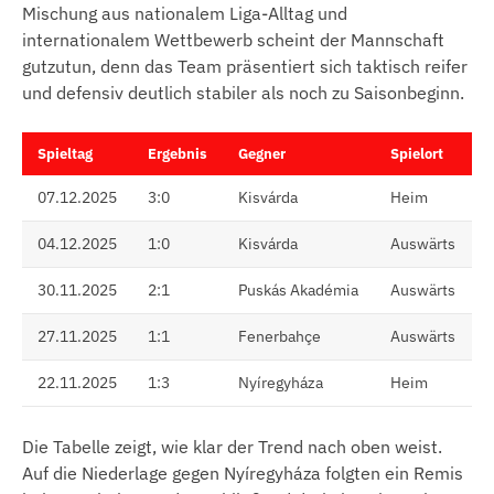
Mischung aus nationalem Liga-Alltag und
internationalem Wettbewerb scheint der Mannschaft
gutzutun, denn das Team präsentiert sich taktisch reifer
und defensiv deutlich stabiler als noch zu Saisonbeginn.
Spieltag
Ergebnis
Gegner
Spielort
07.12.2025
3:0
Kisvárda
Heim
04.12.2025
1:0
Kisvárda
Auswärts
30.11.2025
2:1
Puskás Akadémia
Auswärts
27.11.2025
1:1
Fenerbahçe
Auswärts
22.11.2025
1:3
Nyíregyháza
Heim
Die Tabelle zeigt, wie klar der Trend nach oben weist.
Auf die Niederlage gegen Nyíregyháza folgten ein Remis