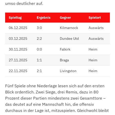
umso deutlicher auf.
Spieltag
Ergebnis
Gegner
Spielort
06.12.2025
3:0
Kilmarnock
Auswärts
03.12.2025
2:2
Dundee Utd
Auswärts
30.11.2025
0:0
Falkirk
Heim
27.11.2025
1:1
Braga
Heim
22.11.2025
2:1
Livingston
Heim
Fünf Spiele ohne Niederlage lesen sich auf den ersten
Blick ordentlich. Zwei Siege, drei Remis, dazu in 80
Prozent dieser Partien mindestens zwei Gesamttore –
das deutet auf eine Mannschaft hin, die offensiv
durchaus in der Lage ist, mitzuspielen. Gleichwohl bleibt