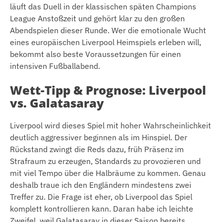
läuft das Duell in der klassischen späten Champions
League Anstoßzeit und gehört klar zu den großen
Abendspielen dieser Runde. Wer die emotionale Wucht
eines europäischen Liverpool Heimspiels erleben will,
bekommt also beste Voraussetzungen für einen
intensiven Fußballabend.
Wett-Tipp & Prognose: Liverpool
vs. Galatasaray
Liverpool wird dieses Spiel mit hoher Wahrscheinlichkeit
deutlich aggressiver beginnen als im Hinspiel. Der
Rückstand zwingt die Reds dazu, früh Präsenz im
Strafraum zu erzeugen, Standards zu provozieren und
mit viel Tempo über die Halbräume zu kommen. Genau
deshalb traue ich den Engländern mindestens zwei
Treffer zu. Die Frage ist eher, ob Liverpool das Spiel
komplett kontrollieren kann. Daran habe ich leichte
Zweifel, weil Galatasaray in dieser Saison bereits