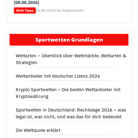
(08.08.2026)
06.08.2026
|
Jan Rademeister
Wett Tipps
Sportwetten Grundlagen
Wettarten – Überblick über Wettmärkte, Wettarten &
Strategien
Wettanbieter mit deutscher Lizenz 2026
Krypto Sportwetten – Die besten Wettanbieter mit
Kryptowährung
Sportwetten in Deutschland: Rechtslage 2026 – was
legal ist, was nicht, und was das für dich bedeutet
Die Wettquote erklärt