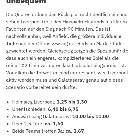
unbequem
Die Quoten ordnen das Rückspiel recht deutlich ein und
sehen Liverpool trotz des Hinspielrückstands als klaren
Favoriten auf den Sieg nach 90 Minuten. Das ist
nachvollziehbar, weil Anfield, die größere individuelle
Tiefe und der Offensivzwang der Reds im Markt stark
gewichtet werden. Gleichzeitig zeigen die Spezialmärkte,
dass auch ein engeres, komplizierteres Spiel als die
reine 1X2 Linie vermuten lässt, absolut eingepreist ist.
Vor allem die Torwetten sind interessant, weil Liverpool
aktiv werden muss und Galatasaray genau auf dieses
Szenario vorbereitet sein dürfte.
Heimsieg Liverpool:
1,25 bis 1,30
Unentschieden:
6,40 bis 6,75
Auswärtssieg Galatasaray:
10,00 bis 11,00
Über 2,5 Tore:
ca. 1,60
Beide Teams treffen Ja:
ca. 1,67