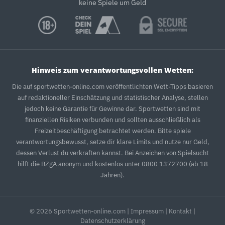
keine Spiele um Geld
Hinweis zum verantwortungsvollen Wetten:
Die auf sportwetten-online.com veröffentlichten Wett-Tipps basieren
auf redaktioneller Einschätzung und statistischer Analyse, stellen
jedoch keine Garantie für Gewinne dar. Sportwetten sind mit
finanziellen Risiken verbunden und sollten ausschließlich als
Freizeitbeschäftigung betrachtet werden. Bitte spiele
verantwortungsbewusst, setze dir klare Limits und nutze nur Geld,
dessen Verlust du verkraften kannst. Bei Anzeichen von Spielsucht
hilft die BZgA anonym und kostenlos unter 0800 1372700 (ab 18
Jahren).
© 2026 Sportwetten-online.com |
Impressum
|
Kontakt
|
Datenschutzerklärung