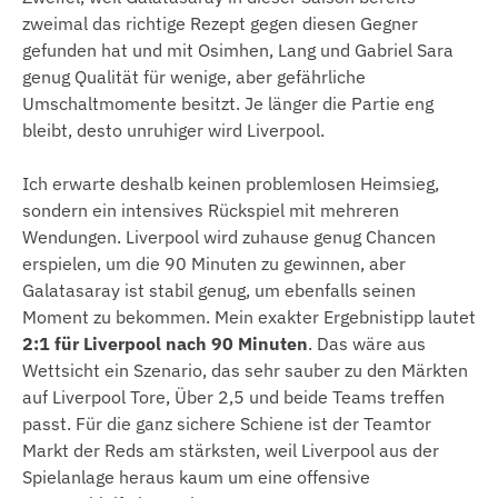
zweimal das richtige Rezept gegen diesen Gegner
gefunden hat und mit Osimhen, Lang und Gabriel Sara
genug Qualität für wenige, aber gefährliche
Umschaltmomente besitzt. Je länger die Partie eng
bleibt, desto unruhiger wird Liverpool.
Ich erwarte deshalb keinen problemlosen Heimsieg,
sondern ein intensives Rückspiel mit mehreren
Wendungen. Liverpool wird zuhause genug Chancen
erspielen, um die 90 Minuten zu gewinnen, aber
Galatasaray ist stabil genug, um ebenfalls seinen
Moment zu bekommen. Mein exakter Ergebnistipp lautet
2:1 für Liverpool nach 90 Minuten
. Das wäre aus
Wettsicht ein Szenario, das sehr sauber zu den Märkten
auf Liverpool Tore, Über 2,5 und beide Teams treffen
passt. Für die ganz sichere Schiene ist der Teamtor
Markt der Reds am stärksten, weil Liverpool aus der
Spielanlage heraus kaum um eine offensive