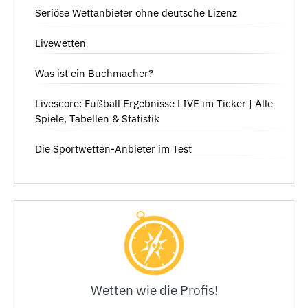
Seriöse Wettanbieter ohne deutsche Lizenz
Livewetten
Was ist ein Buchmacher?
Livescore: Fußball Ergebnisse LIVE im Ticker | Alle
Spiele, Tabellen & Statistik
Die Sportwetten-Anbieter im Test
Wetten wie die Profis!