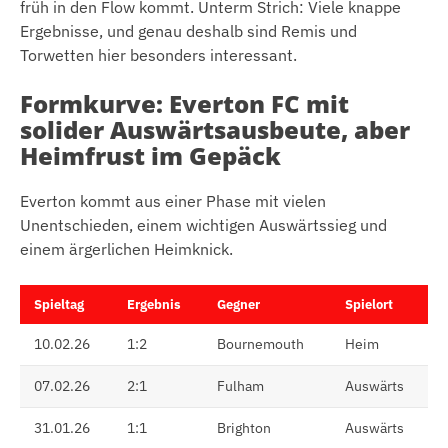
früh in den Flow kommt. Unterm Strich: Viele knappe
Ergebnisse, und genau deshalb sind Remis und
Torwetten hier besonders interessant.
Formkurve: Everton FC mit
solider Auswärtsausbeute, aber
Heimfrust im Gepäck
Everton kommt aus einer Phase mit vielen
Unentschieden, einem wichtigen Auswärtssieg und
einem ärgerlichen Heimknick.
Spieltag
Ergebnis
Gegner
Spielort
10.02.26
1:2
Bournemouth
Heim
07.02.26
2:1
Fulham
Auswärts
31.01.26
1:1
Brighton
Auswärts