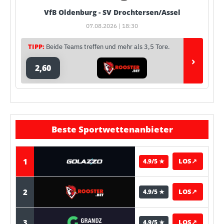
VfB Oldenburg - SV Drochtersen/Assel
07.08.2026 | 18:30
TIPP:
Beide Teams treffen und mehr als 3,5 Tore.
›
2,60
Beste Sportwettenanbieter
1
LOS
↗
4.9/5 ★
2
LOS
↗
4.9/5 ★
3
LOS
↗
4.9/5 ★