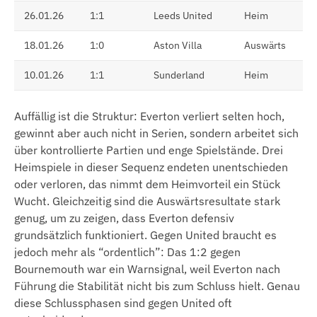
26.01.26
1:1
Leeds United
Heim
18.01.26
1:0
Aston Villa
Auswärts
10.01.26
1:1
Sunderland
Heim
Auffällig ist die Struktur: Everton verliert selten hoch,
gewinnt aber auch nicht in Serien, sondern arbeitet sich
über kontrollierte Partien und enge Spielstände. Drei
Heimspiele in dieser Sequenz endeten unentschieden
oder verloren, das nimmt dem Heimvorteil ein Stück
Wucht. Gleichzeitig sind die Auswärtsresultate stark
genug, um zu zeigen, dass Everton defensiv
grundsätzlich funktioniert. Gegen United braucht es
jedoch mehr als “ordentlich”: Das 1:2 gegen
Bournemouth war ein Warnsignal, weil Everton nach
Führung die Stabilität nicht bis zum Schluss hielt. Genau
diese Schlussphasen sind gegen United oft