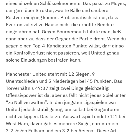
eines einzelnen Schlüsselmoments. Das passt zu Moyes,
der gern über Struktur, zweite Bälle und saubere
Restverteidigung kommt. Problematisch ist nur, dass
Everton zuletzt zu Hause nicht die erhoffte Rendite
eingefahren hat. Gegen Bournemouth führte man, ließ
dann aber zu, dass der Gegner die Partie dreht. Wenn du
gegen einen Top-4-Kandidaten Punkte willst, darf dir so
ein Kontrollverlust nicht passieren, weil United genau
solche Einladungen bestrafen kann.
Manchester United steht mit 12 Siegen, 9
Unentschieden und 5 Niederlagen bei 45 Punkten. Das
Torverhältnis 47:37 zeigt zwei Dinge gleichzeitig:
Offensivpower ist da, aber es fällt nicht jedes Spiel unter
“zu Null verwalten”. In den jüngsten Ligaspielen war
United jedoch stabil genug, um selbst bei Gegentoren
nicht zu kippen. Das letzte Auswärtsspiel endete 1:1 bei
West Ham, davor gab es mehrere Siege, darunter ein
3:2 gegen Fulham und ein 3:2 bei Arsenal. Diese Art