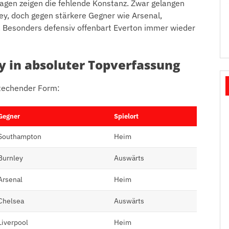
lagen zeigen die fehlende Konstanz. Zwar gelangen
y, doch gegen stärkere Gegner wie Arsenal,
. Besonders defensiv offenbart Everton immer wieder
 in absoluter Topverfassung
stechender Form:
Gegner
Spielort
Southampton
Heim
Burnley
Auswärts
Arsenal
Heim
Chelsea
Auswärts
Liverpool
Heim