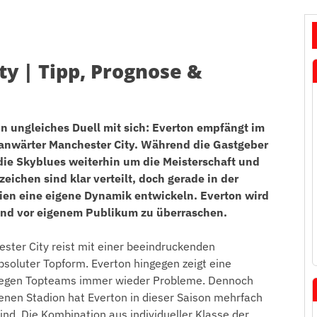
ty | Tipp, Prognose &
in ungleiches Duell mit sich: Everton empfängt im
lanwärter Manchester City. Während die Gastgeber
die Skyblues weiterhin um die Meisterschaft und
ichen sind klar verteilt, doch gerade in der
ien eine eigene Dynamik entwickeln. Everton wird
 und vor eigenem Publikum zu überraschen.
hester City reist mit einer beeindruckenden
absoluter Topform. Everton hingegen zeigt eine
 gegen Topteams immer wieder Probleme. Dennoch
genen Stadion hat Everton in dieser Saison mehrfach
nd. Die Kombination aus individueller Klasse der