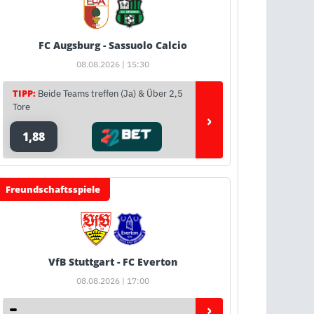
FC Augsburg - Sassuolo Calcio
08.08.2026 | 15:30
TIPP:
Beide Teams treffen (Ja) & Über 2,5
Tore
›
1,88
Freundschaftsspiele
VfB Stuttgart - FC Everton
08.08.2026 | 17:00
›