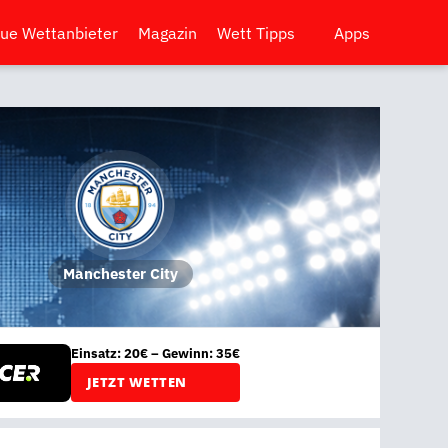
ue Wettanbieter
Magazin
Wett Tipps
Apps
Manchester City
Einsatz: 20€ – Gewinn: 35€
JETZT WETTEN