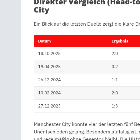
Direkter Vergleich (Head-t
City
Ein Blick auf die letzten Duelle zeigt die klare
Datum
Ergebnis
18.10.2025
2:0
19.04.2025
0:2
26.12.2024
1:1
10.02.2024
2:0
27.12.2023
1:3
Manchester City konnte vier der letzten fünf 
Unentschieden gelang. Besonders auffällig ist, 
und regelmäßig ohne Gegentor bleibt. Die Histor