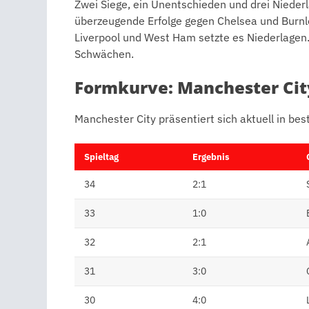
Zwei Siege, ein Unentschieden und drei Nieder
überzeugende Erfolge gegen Chelsea und Burnle
Liverpool und West Ham setzte es Niederlagen
Schwächen.
Formkurve: Manchester City
Manchester City präsentiert sich aktuell in be
Spieltag
Ergebnis
34
2:1
33
1:0
32
2:1
31
3:0
30
4:0