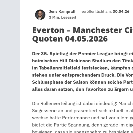
Jens Kamprath
|
veröffentlicht am:
30.04.26
3 Min. Lesezeit
Everton – Manchester Ci
Quoten 04.05.2026
Der 35. Spieltag der Premier League bringt e
heimischen Hill Dickinson Stadium den Tite
im Tabellenmittelfeld feststecken, kämpfen 
stehen unter entsprechendem Druck. Die Vorze
Schlussphase der Saison können solche Part
alles daran setzen, den Favoriten zu ärgern
Die Rollenverteilung ist dabei eindeutig: Manc
Siegesserie an und präsentiert sich aktuell in 
wechselhafte Performance und hat vor allem
bietet die Partie Spannung, denn gerade im ei
bewiesen, dass sie unangenehm zu bespielen si