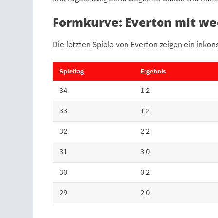
Formkurve: Everton mit we
Die letzten Spiele von Everton zeigen ein inkon
Spieltag
Ergebnis
34
1:2
33
1:2
32
2:2
31
3:0
30
0:2
29
2:0