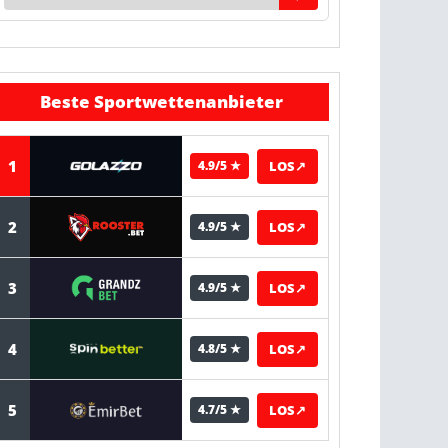
Beste Sportwettenanbieter
1
LOS
↗
4.9/5 ★
2
LOS
↗
4.9/5 ★
3
LOS
↗
4.9/5 ★
4
LOS
↗
4.8/5 ★
5
LOS
↗
4.7/5 ★