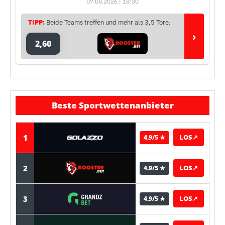
07.08.2026 | 18:30
TIPP:
Beide Teams treffen und mehr als 3,5 Tore.
›
2,60
Beste Sportwettenanbieter
1
LOS
↗
4.9/5 ★
2
LOS
↗
4.9/5 ★
3
LOS
↗
4.9/5 ★