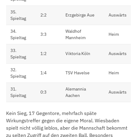
35.
2:2
Erzgebirge Aue
Auswärts
Spieltag
34.
Waldhof
3:3
Heim
Spieltag
Mannheim
33.
1:2
Viktoria Köln
Auswärts
Spieltag
32.
1:4
TSV Havelse
Heim
Spieltag
31.
Alemannia
0:3
Auswärts
Spieltag
Aachen
Kein Sieg, 17 Gegentore, mehrfach späte
Wirkungstreffer gegen die eigene Moral. Wiesbaden
spielt nicht völlig leblos, aber die Mannschaft bekommt
zu selten Zugriff auf den zweiten Ball. Besonders