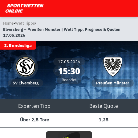
›
›
Home
Wett Tipps
Elversberg – Preußen Münster | Wett Tipp, Prognose & Quoten
17.05.2026
2. Bundesliga
17.05.2026
15:30
Beendet
SV Elversberg
Preußen Münster
Experten Tipp
Beste Quote
Über 2,5 Tore
1,35