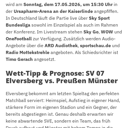
wird am
Sonntag, dem 17.05.2026, um 15:30 Uhr
in
der
Ursapharm-Arena an der Kaiserlinde
angepfiffen.
In Deutschland läuft die Partie live über
Sky Sport
Bundesliga
sowohl im Einzelspiel als auch im Rahmen
der Konferenz. Im Livestream stehen
Sky Go
,
WOW
und
OneFootball
zur Verfügung. Zusätzlich werden Audio-
Angebote über die
ARD Audiothek
,
sportschau.de
und
Radio Mottekstrehle
angeboten. Als Schiedsrichter ist
Timo Gerach
angesetzt.
Wett-Tipp & Prognose: SV 07
Elversberg vs. Preußen Münster
Elversberg bekommt am letzten Spieltag den perfekten
Matchball serviert: Heimspiel, Aufstieg in eigener Hand,
stärkere Form im eigenen Stadion und ein Gegner, der
bereits abgestiegen ist. Genau deshalb erwarten wir
keine abwartende SVE, sondern ein Team, das früh
Druck aufbaut und Münster mit hohem Tempo in die