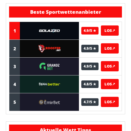
Beste Sportwettenanbieter
1
LOS
↗
4.9/5 ★
2
LOS
↗
4.9/5 ★
3
LOS
↗
4.9/5 ★
4
LOS
↗
4.8/5 ★
5
LOS
↗
4.7/5 ★
Aktuelle Wett Tipps