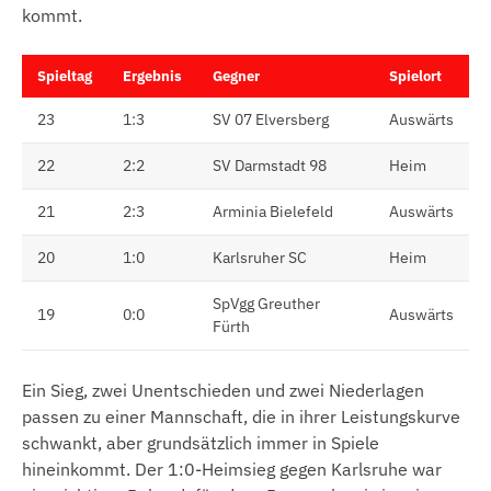
kommt.
Spieltag
Ergebnis
Gegner
Spielort
23
1:3
SV 07 Elversberg
Auswärts
22
2:2
SV Darmstadt 98
Heim
21
2:3
Arminia Bielefeld
Auswärts
20
1:0
Karlsruher SC
Heim
SpVgg Greuther
19
0:0
Auswärts
Fürth
Ein Sieg, zwei Unentschieden und zwei Niederlagen
passen zu einer Mannschaft, die in ihrer Leistungskurve
schwankt, aber grundsätzlich immer in Spiele
hineinkommt. Der 1:0-Heimsieg gegen Karlsruhe war