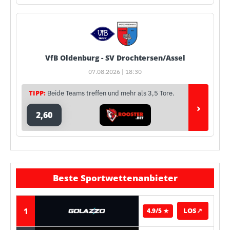
VfB Oldenburg - SV Drochtersen/Assel
07.08.2026 | 18:30
TIPP:
Beide Teams treffen und mehr als 3,5 Tore.
›
2,60
Beste Sportwettenanbieter
1
LOS
↗
4.9/5 ★