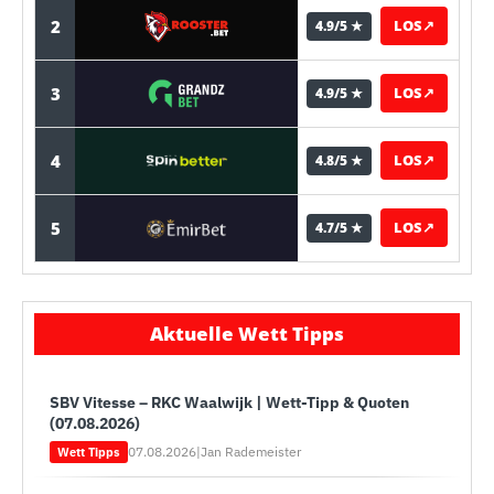
2
LOS
↗
4.9/5 ★
3
LOS
↗
4.9/5 ★
4
LOS
↗
4.8/5 ★
5
LOS
↗
4.7/5 ★
Aktuelle Wett Tipps
SBV Vitesse – RKC Waalwijk | Wett-Tipp & Quoten
(07.08.2026)
07.08.2026
|
Jan Rademeister
Wett Tipps