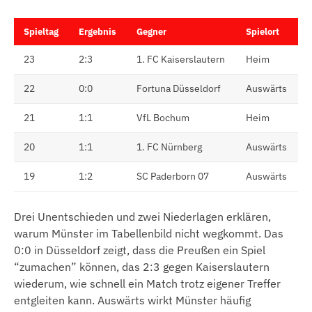
Spieltag
Ergebnis
Gegner
Spielort
23
2:3
1. FC Kaiserslautern
Heim
22
0:0
Fortuna Düsseldorf
Auswärts
21
1:1
VfL Bochum
Heim
20
1:1
1. FC Nürnberg
Auswärts
19
1:2
SC Paderborn 07
Auswärts
Drei Unentschieden und zwei Niederlagen erklären,
warum Münster im Tabellenbild nicht wegkommt. Das
0:0 in Düsseldorf zeigt, dass die Preußen ein Spiel
“zumachen” können, das 2:3 gegen Kaiserslautern
wiederum, wie schnell ein Match trotz eigener Treffer
entgleiten kann. Auswärts wirkt Münster häufig