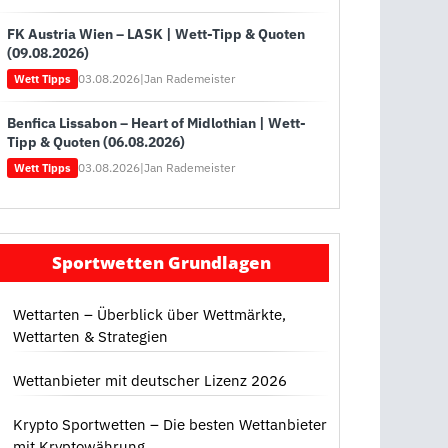
FK Austria Wien – LASK | Wett-Tipp & Quoten
(09.08.2026)
03.08.2026
|
Jan Rademeister
Wett Tipps
Benfica Lissabon – Heart of Midlothian | Wett-
Tipp & Quoten (06.08.2026)
03.08.2026
|
Jan Rademeister
Wett Tipps
Sportwetten Grundlagen
Wettarten – Überblick über Wettmärkte,
Wettarten & Strategien
Wettanbieter mit deutscher Lizenz 2026
Krypto Sportwetten – Die besten Wettanbieter
mit Kryptowährung