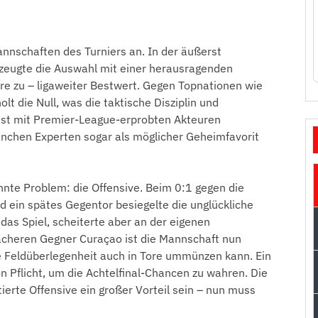
nnschaften des Turniers an. In
der äußerst
zeugte die Auswahl mit
einer herausragenden
re zu –
ligaweiter Bestwert. Gegen
Topnationen wie
olt die Null, was
die taktische Disziplin
und
ist
mit Premier-League-erprobten
Akteuren
nchen Experten sogar als
möglicher Geheimfavorit
nnte Problem: die
Offensive. Beim 0:1 gegen
die
nd ein spätes
Gegentor besiegelte die
unglückliche
das Spiel,
scheiterte aber an der
eigenen
cheren Gegner Curaçao
ist die Mannschaft nun
e
Feldüberlegenheit auch in Tore
ummünzen kann. Ein
on
Pflicht, um die
Achtelfinal-Chancen zu wahren. Die
tierte Offensive ein
großer Vorteil sein –
nun muss