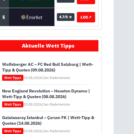
5
LOS
↗
4.7/5 ★
Aktuelle Wett Tipps
Wolfsberger AC – FC Red Bull Salzburg | Wett-
Tipp & Quoten (09.08.2026)
03.08.2026
|
Jan Rademeister
Wett Tipps
New England Revolution – Houston Dynamo |
Wett-Tipp & Quoten (08.08.2026)
03.08.2026
|
Jan Rademeister
Wett Tipps
Galatasaray Istanbul – Çorum FK | Wett-Tipp &
Quoten (14.08.2026)
03.08.2026
|
Jan Rademeister
Wett Tipps