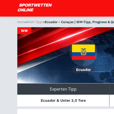
›
›
Home
Wett Tipps
Ecuador – Curaçao | WM-Tipp, Prognose & Q
WM
Ecuador
Experten Tipp
Ecuador & Unter 3,5 Tore