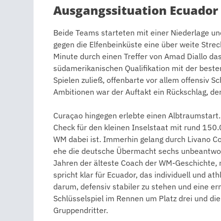
Ausgangssituation Ecuador
Beide Teams starteten mit
einer Niederlage u
gegen die Elfenbeinküste
eine über weite Stre
Minute durch einen
Treffer von Amad Diallo
da
südamerikanischen Qualifikation mit
der best
Spielen zuließ,
offenbarte vor allem
offensiv S
Ambitionen war der Auftakt
ein Rückschlag, de
Curaçao
hingegen erlebte einen
Albtraumstart
Check für den kleinen
Inselstaat mit rund 150
WM
dabei ist. Immerhin
gelang durch Livano
C
ehe die deutsche
Übermacht sechs
unbeantwor
Jahren der
älteste Coach der
WM-Geschichte, 
spricht klar für Ecuador,
das individuell und
ath
darum, defensiv
stabiler zu stehen und
eine er
Schlüsselspiel im
Rennen um Platz drei und di
Gruppendritter.