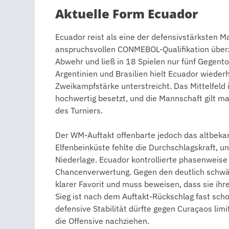
Aktuelle Form
Ecuador
Ecuador reist als eine
der defensivstärksten
Ma
anspruchsvollen CONMEBOL-Qualifikation
über
Abwehr
und ließ in 18 Spielen
nur fünf Gegento
Argentinien
und Brasilien hielt Ecuador
wiederh
Zweikampfstärke
unterstreicht. Das Mittelfeld 
hochwertig besetzt,
und die Mannschaft gilt
ma
des
Turniers.
Der WM-Auftakt
offenbarte jedoch das
altbeka
Elfenbeinküste
fehlte die
Durchschlagskraft, u
Niederlage.
Ecuador kontrollierte
phasenweise 
Chancenverwertung. Gegen den deutlich
schwä
klarer Favorit und muss
beweisen, dass sie ihr
Sieg
ist nach dem
Auftakt-Rückschlag fast sch
defensive Stabilität
dürfte gegen Curaçaos
limi
die
Offensive nachziehen.