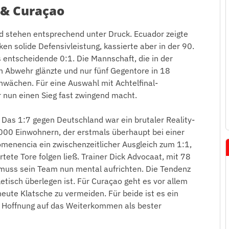
 & Curaçao
nd
stehen entsprechend unter Druck.
Ecuador zeigte
cken solide
Defensivleistung, kassierte aber in der
90.
s entscheidende
0:1. Die
Mannschaft, die in der
en Abwehr
glänzte und nur fünf
Gegentore in 18
chwächen. Für
eine Auswahl mit
Achtelfinal-
r
nun einen Sieg fast
zwingend macht.
. Das 1:7 gegen
Deutschland war ein brutaler
Reality-
.000
Einwohnern, der erstmals
überhaupt bei einer
omenencia ein
zwischenzeitlicher Ausgleich zum 1:1,
tete Tore folgen ließ.
Trainer Dick Advocaat, mit
78
muss sein Team
nun mental
aufrichten. Die Tendenz
letisch überlegen ist.
Für Curaçao geht es vor
allem
neute Klatsche
zu vermeiden. Für
beide ist es
ein
e
Hoffnung auf das
Weiterkommen als bester