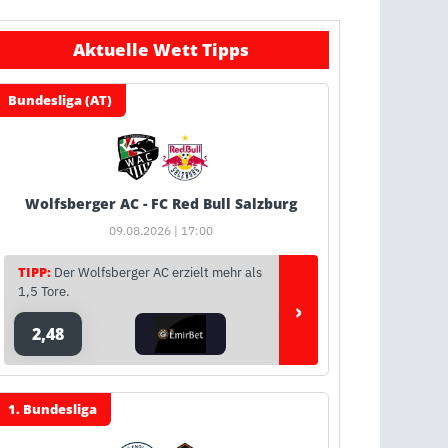
Aktuelle Wett Tipps
Bundesliga (AT)
Wolfsberger AC - FC Red Bull Salzburg
09.08.2026 | 17:00
TIPP:
Der Wolfsberger AC erzielt mehr als
1,5 Tore.
›
2,48
1. Bundesliga