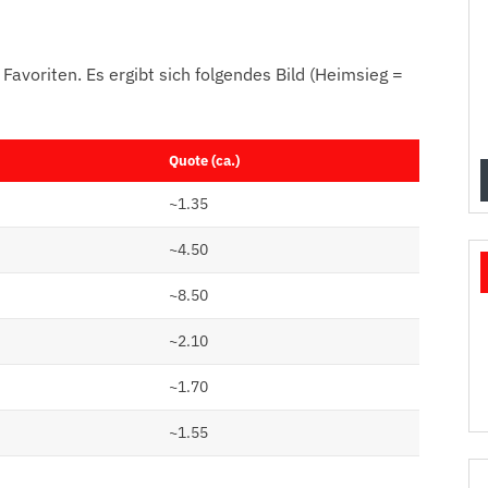
Favoriten. Es ergibt sich
folgendes Bild (Heimsieg =
Quote (ca.)
~1.35
~4.50
~8.50
~2.10
~1.70
~1.55