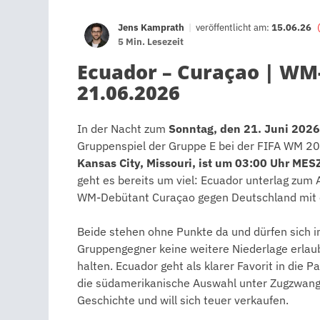
Jens Kamprath
|
veröffentlicht am:
15.06.26
5 Min. Lesezeit
Ecuador – Curaçao | WM
21.06.2026
In
der Nacht zum
Sonntag, den 21. Juni 2026
Gruppenspiel der Gruppe E bei
der FIFA WM 202
Kansas City, Missouri, ist um 03:00 Uhr MES
geht es
bereits um viel:
Ecuador unterlag zum 
WM-Debütant
Curaçao gegen Deutschland
mit
Beide stehen ohne
Punkte da und dürfen sich
i
Gruppengegner keine weitere
Niederlage erla
halten. Ecuador geht als
klarer Favorit in die
Pa
die
südamerikanische Auswahl unter
Zugzwang.
Geschichte und will sich teuer
verkaufen.