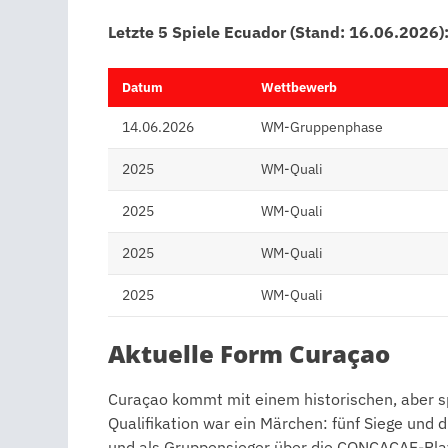
Letzte 5 Spiele Ecuador (Stand: 16.06.2026)
Datum
Wettbewerb
14.06.2026
WM-Gruppenphase
2025
WM-Quali
2025
WM-Quali
2025
WM-Quali
2025
WM-Quali
Aktuelle Form Curaçao
Curaçao
kommt mit einem historischen,
aber s
Qualifikation war ein Märchen: fünf
Siege und 
und
als Gruppensieger über die
CONCACAF-Play