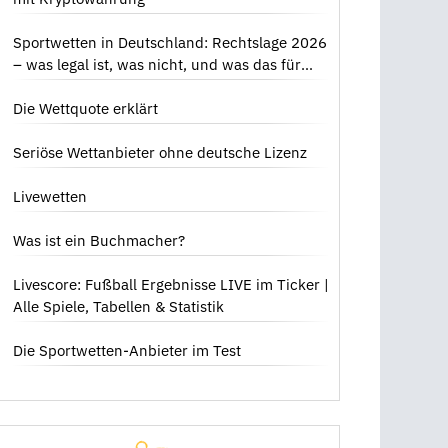
Sportwetten in Deutschland: Rechtslage 2026
– was legal ist, was nicht, und was das für
dich bedeutet
Die Wettquote erklärt
Seriöse Wettanbieter ohne deutsche Lizenz
Livewetten
Was ist ein Buchmacher?
Livescore: Fußball Ergebnisse LIVE im Ticker |
Alle Spiele, Tabellen & Statistik
Die Sportwetten-Anbieter im Test