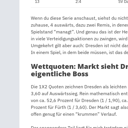
13
2:4
SV D
Wenn du diese Serie anschaust, siehst du nicht
zuhause, 4 auswärts, dazu zwei Remis, in dene
Spielstand “managt”. Und genau das ist der He
in viele Verteidigungsaktionen zu zwingen, wi
Umgekehrt gilt aber auch: Dresden ist nicht d
In einem Spiel, in dem beide müssen, ist das d
Wettquoten: Markt sieht Dr
eigentliche Boss
Die 1X2 Quoten zeichnen Dresden als leichten 
3,60 auf Auswärtssieg. Rein mathematisch ents
von ca. 52,6 Prozent für Dresden (1 / 1,90), ca
Prozent für Fürth (1 / 3,60). Der Markt sagt als
offen genug für einen “krummen” Verlauf.
Der spannendere Teil liegt für mich trotzdem n