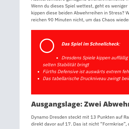
Wenn du dieses Spiel wettest, geht es weniger
kippen diese beiden Abwehrreihen in Stress? Wi
reichen 90 Minuten nicht, um das Chaos wiede
Das Spiel im Schnellcheck
:
Dresdens Spiele kippen auffällig
selten Stabilität bringt
Fürths Defensive ist auswärts extrem fehle
Das tabellarische Druckniveau zwingt bei
Ausgangslage: Zwei Abweh
Dynamo Dresden steckt mit 13 Punkten auf Ran
direkt davor auf 17. Das ist nicht “Formkrise”, d