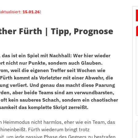
(aktualisiert:
15.01.26
)
er Fürth | Tipp, Prognose
 das ist ein Spiel mit Nachhall: Wer hier wieder
iert nicht nur Punkte, sondern auch Glauben.
rom, weil die eigenen Treffer seit Wochen wie
 Fürth kommt als Vorletzter mit einer Abwehr, die
nung verliert. Und genau das macht diese Paarung
rden, aber beide Teams sind am verwundbarsten,
t oft kein sauberes Schach, sondern ein chaotischer
amkeit das komplette Skript zerreißt.
im Heimmodus nicht harmlos, eher wie ein Team, das
hineinbeißt. Fürth wiederum bringt trotz
, um jede passive Phase des Gegners zu bestrafen.