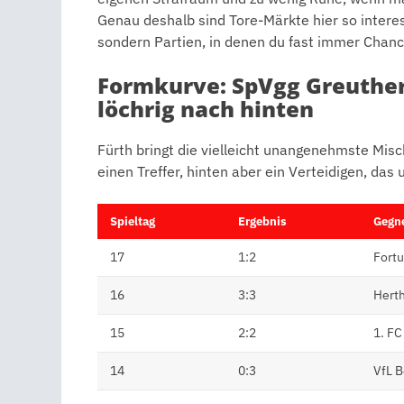
Genau deshalb sind Tore-Märkte hier so interess
sondern Partien, in denen du fast immer Chan
Formkurve: SpVgg Greuther 
löchrig nach hinten
Fürth bringt die vielleicht unangenehmste Misch
einen Treffer, hinten aber ein Verteidigen, das 
Spieltag
Ergebnis
Gegn
17
1:2
Fortu
16
3:3
Hert
15
2:2
1. FC
14
0:3
VfL 