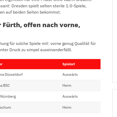
ant: Dresden spielt selten sterile 1:0-Spiele,
cen auf beiden Seiten bekommst.
Fürth, offen nach vorne,
ung für solche Spiele mit: vorne genug Qualität für
unter Druck zu simpel auseinanderfällt.
er
Spielort
na Düsseldorf
Auswärts
ha BSC
Heim
 Nürnberg
Auswärts
Bochum
Heim