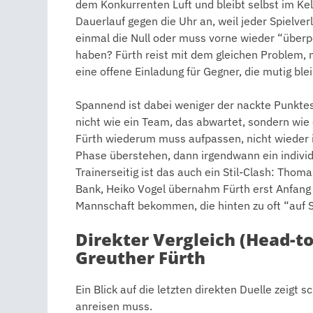
dem Konkurrenten Luft und bleibt selbst im Kell
Dauerlauf gegen die Uhr an, weil jeder Spielverl
einmal die Null oder muss vorne wieder “über
haben? Fürth reist mit dem gleichen Problem, 
eine offene Einladung für Gegner, die mutig ble
Spannend ist dabei weniger der nackte Punktes
nicht wie ein Team, das abwartet, sondern wie e
Fürth wiederum muss aufpassen, nicht wieder i
Phase überstehen, dann irgendwann ein individu
Trainerseitig ist das auch ein Stil-Clash: Tho
Bank, Heiko Vogel übernahm Fürth erst Anfang
Mannschaft bekommen, die hinten zu oft “auf Si
Direkter Vergleich (Head-t
Greuther Fürth
Ein Blick auf die letzten direkten Duelle zeigt 
anreisen muss.