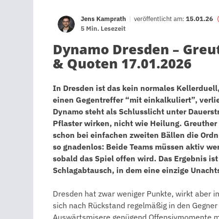
Jens Kamprath
|
veröffentlicht am:
15.01.26
5 Min. Lesezeit
Dynamo Dresden – Greuth
& Quoten 17.01.2026
In Dresden ist das kein normales Kellerduell,
einen Gegentreffer “mit einkalkuliert”, verl
Dynamo steht als Schlusslicht unter Dauerst
Pflaster wirken, nicht wie Heilung. Greuther
schon bei einfachen zweiten Bällen die Ord
so gnadenlos: Beide Teams müssen aktiv we
sobald das Spiel offen wird. Das Ergebnis is
Schlagabtausch, in dem eine einzige Unachts
Dresden hat zwar weniger Punkte, wirkt aber 
sich nach Rückstand regelmäßig in den Gegner 
Auswärtsmisere genügend Offensivmomente mit