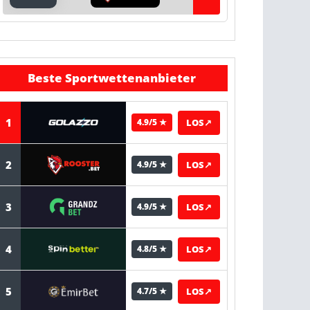
Beste Sportwettenanbieter
1
LOS
↗
4.9/5 ★
2
LOS
↗
4.9/5 ★
3
LOS
↗
4.9/5 ★
4
LOS
↗
4.8/5 ★
5
LOS
↗
4.7/5 ★