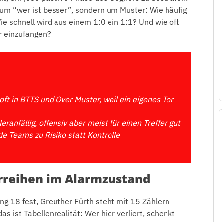
 um “wer ist besser”, sondern um Muster: Wie häufig
e schnell wird aus einem 1:0 ein 1:1? Und wie oft
r einzufangen?
 oft in BTTS und Over Muster, weil ein eigenes Tor
ranfällig, offensiv aber meist für einen Treffer gut
de Teams zu Risiko statt Kontrolle
rreihen im Alarmzustand
g 18 fest, Greuther Fürth steht mit 15 Zählern
as ist Tabellenrealität: Wer hier verliert, schenkt