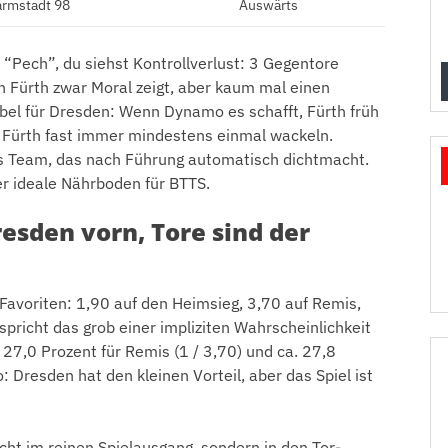
armstadt 98
Auswärts
 “Pech”, du siehst Kontrollverlust: 3 Gegentore
n Fürth zwar Moral zeigt, aber kaum mal einen
bel für Dresden: Wenn Dynamo es schafft, Fürth früh
rd Fürth fast immer mindestens einmal wackeln.
as Team, das nach Führung automatisch dichtmacht.
er ideale Nährboden für BTTS.
esden vorn, Tore sind der
Favoriten: 1,90 auf den Heimsieg, 3,70 auf Remis,
pricht das grob einer impliziten Wahrscheinlichkeit
. 27,0 Prozent für Remis (1 / 3,70) und ca. 27,8
o: Dresden hat den kleinen Vorteil, aber das Spiel ist
icht im reinen Spielausgang, sondern in den Tor-