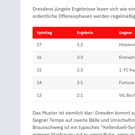
Dresdens jüngste Ergebnisse lesen sich wie ei
ordentliche Offensivphasen werden regelmäßig
Spieltag
Ergebnis
Gegner
17
1:2
Holstein
16
2:3
Eintrac
15
1:3
1. FC Ka
14
2:1
Fortuna
13
2:1
VfL Bo
Das Muster ist ziemlich klar: Dresden kommt zu
Gegner Tempo auf zweite Bälle und Umschalt
Braunschweig ist ein typisches “Kellerduell-Sym
eigenen Strafraum und zu wenig Ruhe, wenn ma