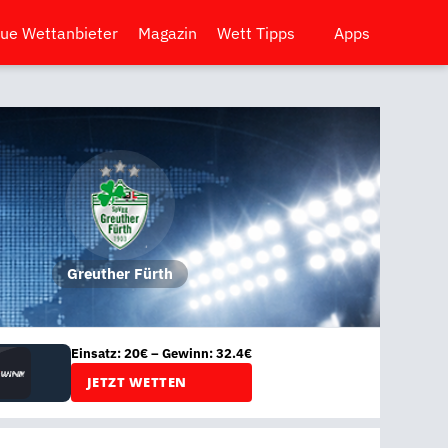
ue Wettanbieter
Magazin
Wett Tipps
Apps
Greuther Fürth
Einsatz: 20€ – Gewinn: 32.4€
JETZT WETTEN