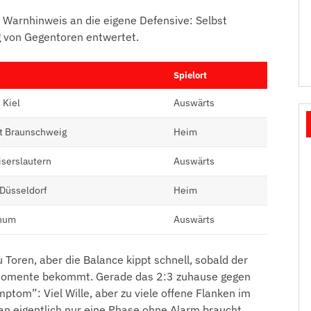
n Warnhinweis an die eigene Defensive: Selbst
 von Gegentoren entwertet.
Spielort
 Kiel
Auswärts
ht Braunschweig
Heim
iserslautern
Auswärts
 Düsseldorf
Heim
chum
Auswärts
 Toren, aber die Balance kippt schnell, sobald der
momente bekommt. Gerade das 2:3 zuhause gegen
ptom”: Viel Wille, aber zu viele offene Flanken im
n eigentlich nur eine Phase ohne Alarm braucht.