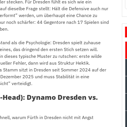
er stecken. Für Dresden fühlt es sich wie ein
auf dieselbe Frage stellt: Hält die Defensive auch nur
performt” werden, um überhaupt eine Chance zu
nur noch schärfer: 44 Gegentore nach 17 Spielen sind
iben.
tand als die Psychologie: Dresden spielt zuhause
ines, das dringend den ersten Stich setzen will.
n dieses typische Muster zu rutschen: erste wilde
eller Fehler, dann wird aus Struktur Hektik.
mas Stamm sitzt in Dresden seit Sommer 2024 auf der
 Dezember 2025 und muss Stabilität in eine
cht” verteidigt.
o-Head): Dynamo Dresden vs.
schnell, warum Fürth in Dresden nicht mit Angst