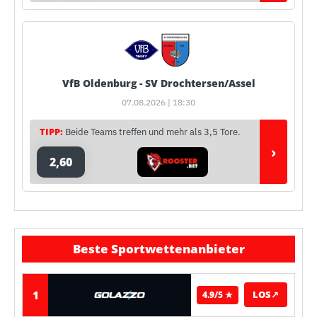
VfB Oldenburg - SV Drochtersen/Assel
07.08.2026 | 18:30
TIPP:
Beide Teams treffen und mehr als 3,5 Tore.
›
2,60
Beste Sportwettenanbieter
1
LOS
↗
4.9/5 ★