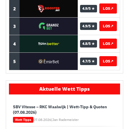
2
LOS
↗
4.9/5 ★
3
LOS
↗
4.9/5 ★
4
LOS
↗
4.8/5 ★
5
LOS
↗
4.7/5 ★
Aktuelle Wett Tipps
SBV Vitesse – RKC Waalwijk | Wett-Tipp & Quoten
(07.08.2026)
07.08.2026
|
Jan Rademeister
Wett Tipps