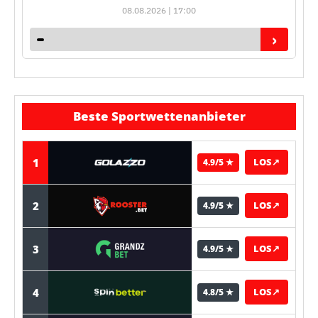
08.08.2026 | 17:00
›
Beste Sportwettenanbieter
1
LOS
↗
4.9/5 ★
2
LOS
↗
4.9/5 ★
3
LOS
↗
4.9/5 ★
4
LOS
↗
4.8/5 ★