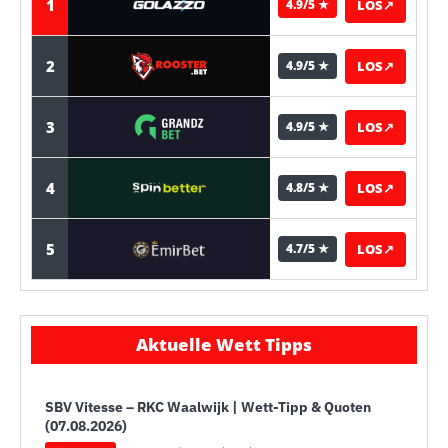
1
LOS
↗
4.9/5 ★
2
LOS
↗
4.9/5 ★
3
LOS
↗
4.9/5 ★
4
LOS
↗
4.8/5 ★
5
LOS
↗
4.7/5 ★
Aktuelle Wett Tipps
SBV Vitesse – RKC Waalwijk | Wett-Tipp & Quoten
(07.08.2026)