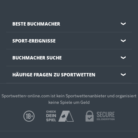
BESTE BUCHMACHER
❯
SPORT-EREIGNISSE
❯
BUCHMACHER SUCHE
❯
HÄUFIGE FRAGEN ZU SPORTWETTEN
❯
Sportwetten-online.com ist kein Sportwettenanbieter und organisiert
keine Spiele um Geld