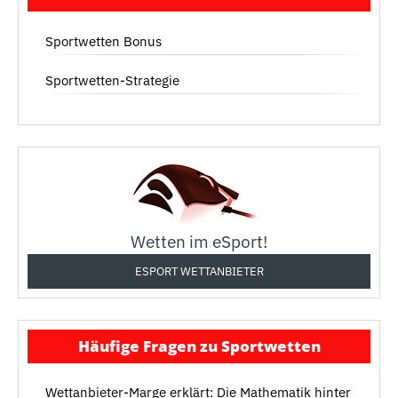
Sportwetten Bonus
Sportwetten-Strategie
Wetten im eSport!
ESPORT WETTANBIETER
Häufige Fragen zu Sportwetten
Wettanbieter-Marge erklärt: Die Mathematik hinter