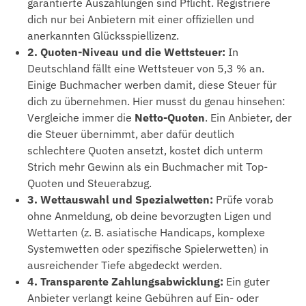
garantierte Auszahlungen sind Pflicht. Registriere
dich nur bei Anbietern mit einer offiziellen und
anerkannten Glücksspiellizenz.
2. Quoten-Niveau und die Wettsteuer:
In
Deutschland fällt eine Wettsteuer von 5,3 % an.
Einige Buchmacher werben damit, diese Steuer für
dich zu übernehmen. Hier musst du genau hinsehen:
Vergleiche immer die
Netto-Quoten
. Ein Anbieter, der
die Steuer übernimmt, aber dafür deutlich
schlechtere Quoten ansetzt, kostet dich unterm
Strich mehr Gewinn als ein Buchmacher mit Top-
Quoten und Steuerabzug.
3. Wettauswahl und Spezialwetten:
Prüfe vorab
ohne Anmeldung, ob deine bevorzugten Ligen und
Wettarten (z. B. asiatische Handicaps, komplexe
Systemwetten oder spezifische Spielerwetten) in
ausreichender Tiefe abgedeckt werden.
4. Transparente Zahlungsabwicklung:
Ein guter
Anbieter verlangt keine Gebühren auf Ein- oder