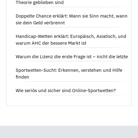
Theorie geblieben sind
Doppelte Chance erklärt: Wann sie Sinn macht, wann
sie dein Geld verbrennt
Handicap-Wetten erklärt: Europäisch, Asiatisch, und
warum AHC der bessere Markt ist
Warum die Lizenz die erste Frage ist – nicht die letzte
Sportwetten-Sucht: Erkennen, verstehen und Hilfe
finden
Wie seriös und sicher sind Online-Sportwetten?