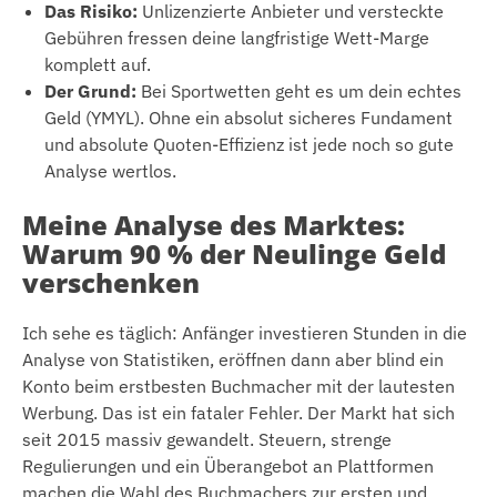
Das Risiko:
Unlizenzierte Anbieter und versteckte
Gebühren fressen deine langfristige Wett-Marge
komplett auf.
Der Grund:
Bei Sportwetten geht es um dein echtes
Geld (YMYL). Ohne ein absolut sicheres Fundament
und absolute Quoten-Effizienz ist jede noch so gute
Analyse wertlos.
Meine Analyse des Marktes:
Warum 90 % der Neulinge Geld
verschenken
Ich sehe es täglich: Anfänger investieren Stunden in die
Analyse von Statistiken, eröffnen dann aber blind ein
Konto beim erstbesten Buchmacher mit der lautesten
Werbung. Das ist ein fataler Fehler. Der Markt hat sich
seit 2015 massiv gewandelt. Steuern, strenge
Regulierungen und ein Überangebot an Plattformen
machen die Wahl des Buchmachers zur ersten und