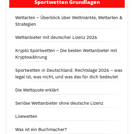
Sportwetten Grundlagen
Wettarten – Überblick über Wettmärkte, Wettarten &
Strategien
Wettanbieter mit deutscher Lizenz 2026
Krypto Sportwetten – Die besten Wettanbieter mit
Kryptowährung
Sportwetten in Deutschland: Rechtslage 2026 – was
legal ist, was nicht, und was das für dich bedeutet
Die Wettquote erklärt
Seriöse Wettanbieter ohne deutsche Lizenz
Livewetten
Was ist ein Buchmacher?