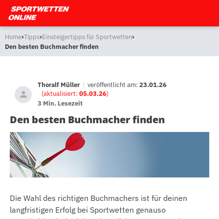
›
›
›
Home
Tipps
Einsteigertipps für Sportwetten
Den besten Buchmacher finden
Thoralf Müller
|
veröffentlicht am:
23.01.26
(aktualisiert:
05.03.26
)
3 Min. Lesezeit
Den besten Buchmacher finden
Die Wahl des richtigen Buchmachers ist für deinen
langfristigen Erfolg bei Sportwetten genauso