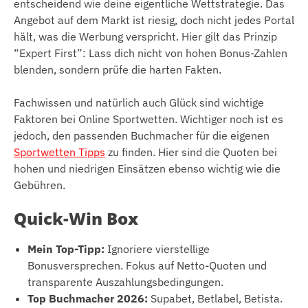
entscheidend wie deine eigentliche Wettstrategie. Das
Angebot auf dem Markt ist riesig, doch nicht jedes Portal
hält, was die Werbung verspricht. Hier gilt das Prinzip
“Expert First”: Lass dich nicht von hohen Bonus-Zahlen
blenden, sondern prüfe die harten Fakten.
Fachwissen und natürlich auch Glück sind wichtige
Faktoren bei Online Sportwetten. Wichtiger noch ist es
jedoch, den passenden Buchmacher für die eigenen
Sportwetten Tipps
zu finden. Hier sind die Quoten bei
hohen und niedrigen Einsätzen ebenso wichtig wie die
Gebühren.
Quick-Win Box
Mein Top-Tipp:
Ignoriere vierstellige
Bonusversprechen. Fokus auf Netto-Quoten und
transparente Auszahlungsbedingungen.
Top Buchmacher 2026:
Supabet, Betlabel, Betista.