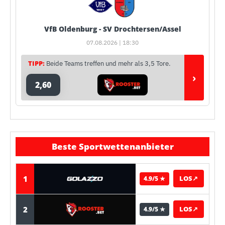
VfB Oldenburg - SV Drochtersen/Assel
07.08.2026 | 18:30
TIPP:
Beide Teams treffen und mehr als 3,5 Tore.
›
2,60
Beste Sportwettenanbieter
1
LOS
↗
4.9/5 ★
2
LOS
↗
4.9/5 ★