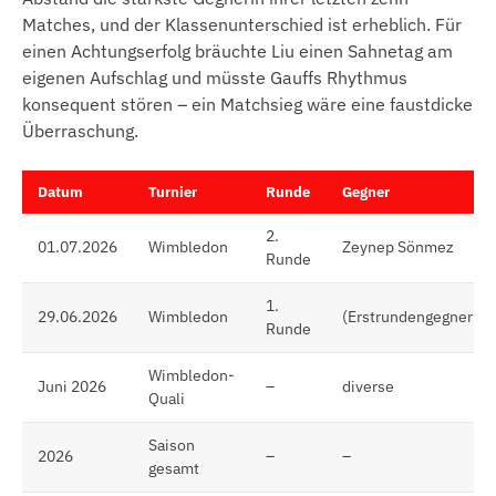
Matches, und der Klassenunterschied ist erheblich. Für
einen Achtungserfolg bräuchte Liu einen Sahnetag am
eigenen Aufschlag und müsste Gauffs Rhythmus
konsequent stören – ein Matchsieg wäre eine faustdicke
Überraschung.
Datum
Turnier
Runde
Gegner
2.
01.07.2026
Wimbledon
Zeynep Sönmez
Runde
1.
29.06.2026
Wimbledon
(Erstrundengegnerin)
Runde
Wimbledon-
Juni 2026
–
diverse
Quali
Saison
2026
–
–
gesamt