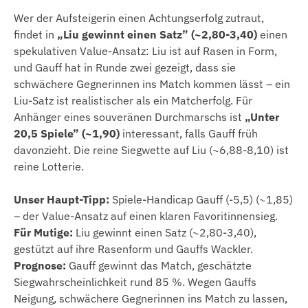
Wer der Aufsteigerin einen Achtungserfolg zutraut,
findet in
„Liu gewinnt einen Satz” (~2,80-3,40)
einen
spekulativen Value-Ansatz: Liu ist auf Rasen in Form,
und Gauff hat in Runde zwei gezeigt, dass sie
schwächere Gegnerinnen ins Match kommen lässt – ein
Liu-Satz ist realistischer als ein Matcherfolg. Für
Anhänger eines souveränen Durchmarschs ist
„Unter
20,5 Spiele” (~1,90)
interessant, falls Gauff früh
davonzieht. Die reine Siegwette auf Liu (~6,88-8,10) ist
reine Lotterie.
Unser Haupt-Tipp:
Spiele-Handicap Gauff (-5,5) (~1,85)
– der Value-Ansatz auf einen klaren Favoritinnensieg.
Für Mutige:
Liu gewinnt einen Satz (~2,80-3,40),
gestützt auf ihre Rasenform und Gauffs Wackler.
Prognose:
Gauff gewinnt das Match, geschätzte
Siegwahrscheinlichkeit rund 85 %. Wegen Gauffs
Neigung, schwächere Gegnerinnen ins Match zu lassen,