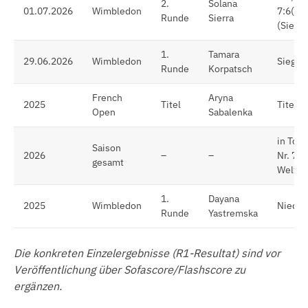
2.
Solana
01.07.2026
Wimbledon
7:6(10
Runde
Sierra
(Sieg)
1.
Tamara
29.06.2026
Wimbledon
Sieg (g
Runde
Korpatsch
French
Aryna
2025
Titel
Titelg
Open
Sabalenka
in Top
Saison
2026
–
–
Nr. 7 d
gesamt
Welt
1.
Dayana
2025
Wimbledon
Nieder
Runde
Yastremska
Die konkreten Einzelergebnisse (R1-Resultat) sind vor
Veröffentlichung über Sofascore/Flashscore zu
ergänzen.