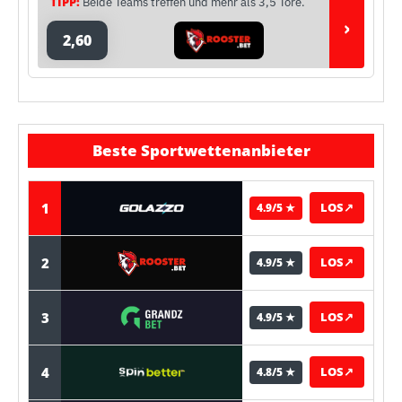
TIPP:
Beide Teams treffen und mehr als 3,5 Tore.
›
2,60
Beste Sportwettenanbieter
1
LOS
↗
4.9/5 ★
2
LOS
↗
4.9/5 ★
3
LOS
↗
4.9/5 ★
4
LOS
↗
4.8/5 ★