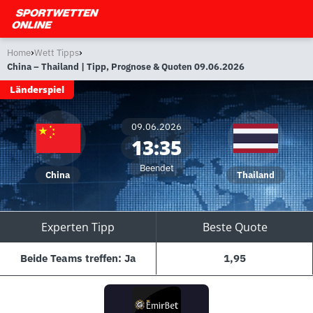
›
›
Home
Wett Tipps
China – Thailand | Tipp, Prognose & Quoten 09.06.2026
Länderspiel
09.06.2026
13:35
Beendet
China
Thailand
Experten Tipp
Beste Quote
Beide Teams treffen: Ja
1,95