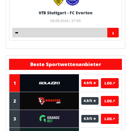
VfB Stuttgart - FC Everton
08.08.2026 | 17:00
›
Beste Sportwettenanbieter
1
LOS
↗
4.9/5 ★
2
LOS
↗
4.9/5 ★
3
LOS
↗
4.9/5 ★