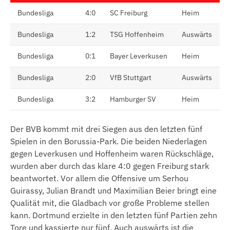
Bundesliga
4:0
SC Freiburg
Heim
Bundesliga
1:2
TSG Hoffenheim
Auswärts
Bundesliga
0:1
Bayer Leverkusen
Heim
Bundesliga
2:0
VfB Stuttgart
Auswärts
Bundesliga
3:2
Hamburger SV
Heim
Der BVB kommt mit drei Siegen aus den letzten fünf
Spielen in den Borussia-Park. Die beiden Niederlagen
gegen Leverkusen und Hoffenheim waren Rückschläge,
wurden aber durch das klare 4:0 gegen Freiburg stark
beantwortet. Vor allem die Offensive um Serhou
Guirassy, Julian Brandt und Maximilian Beier bringt eine
Qualität mit, die Gladbach vor große Probleme stellen
kann. Dortmund erzielte in den letzten fünf Partien zehn
Tore und kassierte nur fünf. Auch auswärts ist die