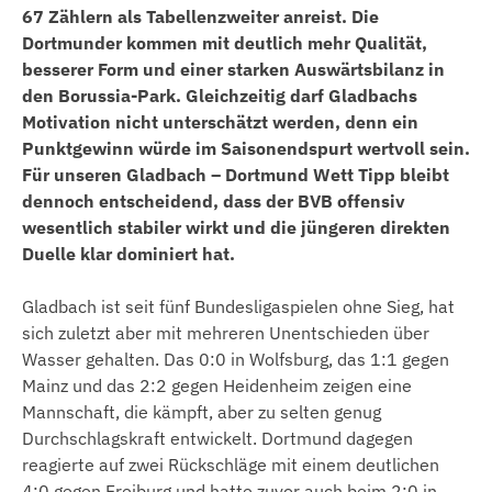
67 Zählern als Tabellenzweiter anreist. Die
Dortmunder kommen mit deutlich mehr Qualität,
besserer Form und einer starken Auswärtsbilanz in
den Borussia-Park. Gleichzeitig darf Gladbachs
Motivation nicht unterschätzt werden, denn ein
Punktgewinn würde im Saisonendspurt wertvoll sein.
Für unseren Gladbach – Dortmund Wett Tipp bleibt
dennoch entscheidend, dass der BVB offensiv
wesentlich stabiler wirkt und die jüngeren direkten
Duelle klar dominiert hat.
Gladbach ist seit fünf Bundesligaspielen ohne Sieg, hat
sich zuletzt aber mit mehreren Unentschieden über
Wasser gehalten. Das 0:0 in Wolfsburg, das 1:1 gegen
Mainz und das 2:2 gegen Heidenheim zeigen eine
Mannschaft, die kämpft, aber zu selten genug
Durchschlagskraft entwickelt. Dortmund dagegen
reagierte auf zwei Rückschläge mit einem deutlichen
4:0 gegen Freiburg und hatte zuvor auch beim 2:0 in