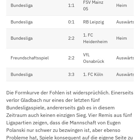
FSV Mainz
Bundesliga
1:1
Heim
05
Bundesliga
0:1
RB Leipzig
Auswärts
1. FC
Bundesliga
2:2
Heim
Heidenheim
VfL
Freundschaftsspiel
2:2
Auswärts
Osnabrück
Bundesliga
3:3
1. FC Köln
Auswärts
Die Formkurve der Fohlen ist widersprüchlich. Einerseits
verlor Gladbach nur eines der letzten fünf
Bundesligaspiele, andererseits gab es in diesem
Zeitraum auch keinen einzigen Sieg. Vier Remis aus fünf
Ligapartien zeigen, dass die Mannschaft von Eugen
Polanski nur schwer zu bezwingen ist, aber ebenso
Probleme hat, Spiele konsequent auf die eigene Seite zu