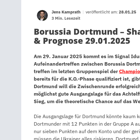
Jens Kamprath
|
veröffentlicht am:
28.01.25
3 Min. Lesezeit
Borussia Dortmund – Sh
& Prognose 29.01.2025
Am 29. Januar 2025 kommt es im Signal Idu
Aufeinandertreffen zwischen Borussia Dort
treffen im letzten Gruppenspiel der
Champio
bereits für die K.O.-Phase qualifiziert ist, g
Dortmund will die Zwischenrunde erfolgreic
möglichst gute Ausgangslage für das Achtelf
Sieg, um die theoretische Chance auf das 
Die Ausgangslage für Dortmund könnte kaum ko
Dortmunder mit 12 Punkten in der Gruppe A auf 
nur sieben Punkten auf dem Konto und der ger
müssen die Ukrainer alles riskieren. Dortmund