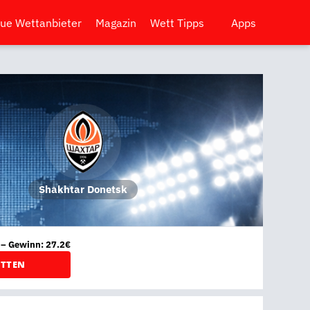
ue Wettanbieter
Magazin
Wett Tipps
Apps
Shakhtar Donetsk
 – Gewinn: 27.2€
ETTEN