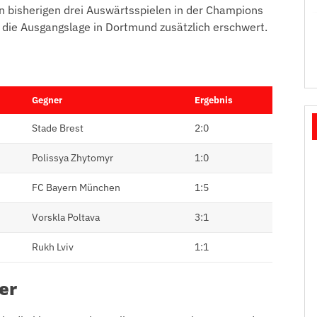
n bisherigen drei Auswärtsspielen in der Champions
 die Ausgangslage in Dortmund zusätzlich erschwert.
Gegner
Ergebnis
Stade Brest
2:0
Polissya Zhytomyr
1:0
FC Bayern München
1:5
Vorskla Poltava
3:1
Rukh Lviv
1:1
er