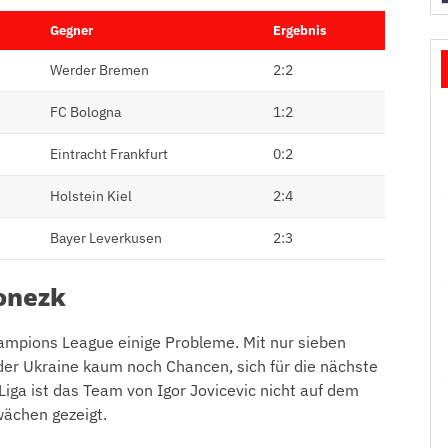
Gegner
Ergebnis
Werder Bremen
2:2
FC Bologna
1:2
Eintracht Frankfurt
0:2
Holstein Kiel
2:4
Bayer Leverkusen
2:3
onezk
hampions League einige Probleme. Mit nur sieben
der Ukraine kaum noch Chancen, sich für die nächste
Liga ist das Team von Igor Jovicevic nicht auf dem
wächen gezeigt.