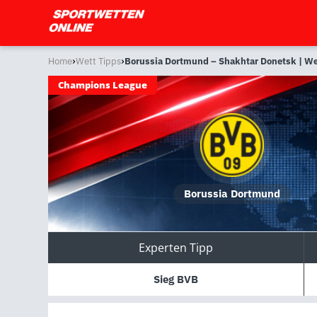
›
›
Home
Wett Tipps
Borussia Dortmund – Shakhtar Donetsk | We
Champions League
Borussia Dortmund
Experten Tipp
Sieg BVB