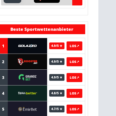
Beste Sportwettenanbieter
1
LOS
↗
4.9/5 ★
2
LOS
↗
4.9/5 ★
3
LOS
↗
4.9/5 ★
4
LOS
↗
4.8/5 ★
5
LOS
↗
4.7/5 ★