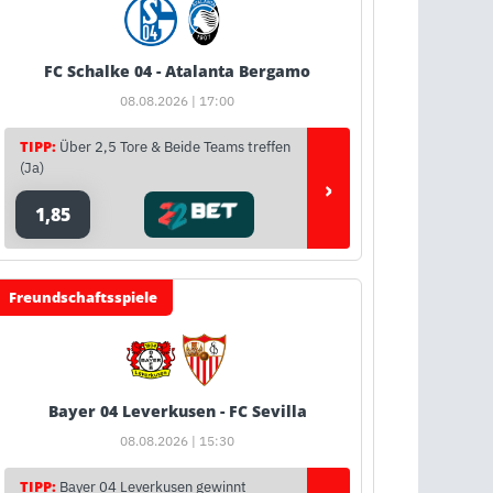
FC Schalke 04 - Atalanta Bergamo
08.08.2026 | 17:00
TIPP:
Über 2,5 Tore & Beide Teams treffen
(Ja)
›
1,85
Freundschaftsspiele
Bayer 04 Leverkusen - FC Sevilla
08.08.2026 | 15:30
TIPP:
Bayer 04 Leverkusen gewinnt