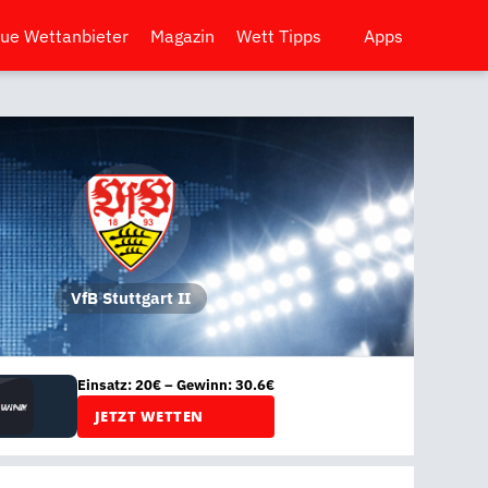
ue Wettanbieter
Magazin
Wett Tipps
Apps
VfB Stuttgart II
Einsatz: 20€ – Gewinn: 30.6€
JETZT WETTEN