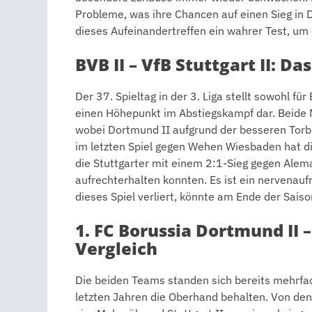
Probleme, was ihre Chancen auf einen Sieg in 
dieses Aufeinandertreffen ein wahrer Test, um 
BVB II – VfB Stuttgart II: Da
Der 37. Spieltag in der 3. Liga stellt sowohl fü
einen Höhepunkt im Abstiegskampf dar. Beide 
wobei Dortmund II aufgrund der besseren Torbil
im letzten Spiel gegen Wehen Wiesbaden hat d
die Stuttgarter mit einem 2:1-Sieg gegen Ale
aufrechterhalten konnten. Es ist ein nervenauf
dieses Spiel verliert, könnte am Ende der Sais
1. FC Borussia Dortmund II –
Vergleich
Die beiden Teams standen sich bereits mehrfa
letzten Jahren die Oberhand behalten. Von de