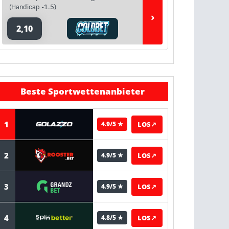
(Handicap -1.5)
›
2,10
Beste Sportwettenanbieter
1
LOS
↗
4.9/5 ★
2
LOS
↗
4.9/5 ★
3
LOS
↗
4.9/5 ★
4
LOS
↗
4.8/5 ★