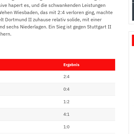
sive hapert es, und die schwankenden Leistungen
Wehen Wiesbaden, das mit 2:4 verloren ging, machte
lt Dortmund II zuhause relativ solide, mit einer
d sechs Niederlagen. Ein Sieg ist gegen Stuttgart II
chern.
Ergebnis
2:4
0:4
1:2
4:1
1:0