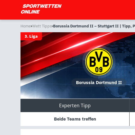
›
›
Home
Wett Tipps
Borussia Dortmund II – Stuttgart II | Tipp,
3. Liga
Borussia Dortmund II
Experten Tipp
Beide Teams treffen