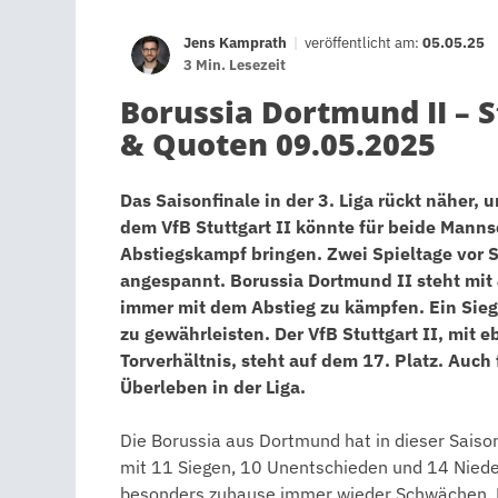
Jens Kamprath
|
veröffentlicht am:
05.05.25
3 Min. Lesezeit
Borussia Dortmund II – St
& Quoten 09.05.2025
Das Saisonfinale in der 3. Liga rückt näher,
dem VfB Stuttgart II könnte für beide Man
Abstiegskampf bringen. Zwei Spieltage vor S
angespannt. Borussia Dortmund II steht mit
immer mit dem Abstieg zu kämpfen. Ein Sieg
zu gewährleisten. Der VfB Stuttgart II, mit
Torverhältnis, steht auf dem 17. Platz. Auch 
Überleben in der Liga.
Die Borussia aus Dortmund hat in dieser Saiso
mit 11 Siegen, 10 Unentschieden und 14 Nieder
besonders zuhause immer wieder Schwächen. De