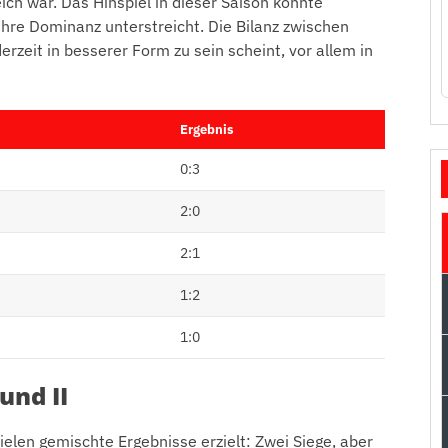
eich war. Das Hinspiel in dieser Saison konnte
ihre Dominanz unterstreicht. Die Bilanz zwischen
rzeit in besserer Form zu sein scheint, vor allem in
Ergebnis
0:3
2:0
2:1
1:2
1:0
und II
ielen gemischte Ergebnisse erzielt: Zwei Siege, aber