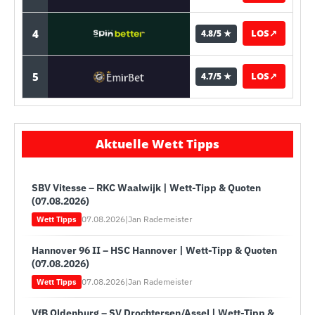
4
LOS
↗
4.8/5 ★
5
LOS
↗
4.7/5 ★
Aktuelle Wett Tipps
SBV Vitesse – RKC Waalwijk | Wett-Tipp & Quoten
(07.08.2026)
07.08.2026
|
Jan Rademeister
Wett Tipps
Hannover 96 II – HSC Hannover | Wett-Tipp & Quoten
(07.08.2026)
07.08.2026
|
Jan Rademeister
Wett Tipps
VfB Oldenburg – SV Drochtersen/Assel | Wett-Tipp &