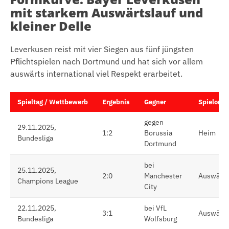
mit starkem Auswärtslauf und
kleiner Delle
Leverkusen reist mit vier Siegen aus fünf jüngsten
Pflichtspielen nach Dortmund und hat sich vor allem
auswärts international viel Respekt erarbeitet.
Spieltag / Wettbewerb
Ergebnis
Gegner
Spielort
gegen
29.11.2025,
1:2
Borussia
Heim
Bundesliga
Dortmund
bei
25.11.2025,
2:0
Manchester
Auswärts
Champions League
City
22.11.2025,
bei VfL
3:1
Auswärts
Bundesliga
Wolfsburg