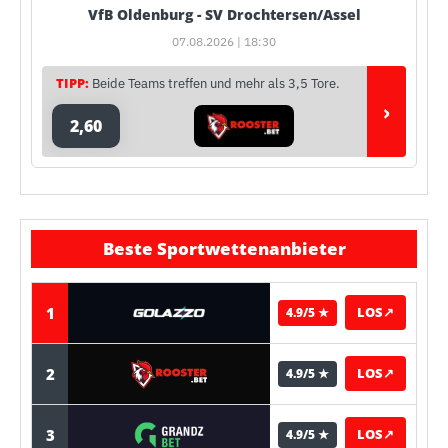
VfB Oldenburg - SV Drochtersen/Assel
07.08.2026 | 18:30
TIPP:
Beide Teams treffen und mehr als 3,5 Tore.
›
2,60
Beste Sportwettenanbieter
1
LOS
↗
4.9/5 ★
2
LOS
↗
4.9/5 ★
3
LOS
↗
4.9/5 ★