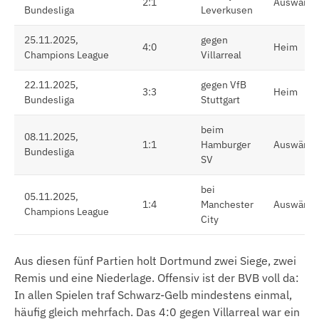
2:1
Auswärts
Bundesliga
Leverkusen
25.11.2025,
gegen
4:0
Heim
Champions League
Villarreal
22.11.2025,
gegen VfB
3:3
Heim
Bundesliga
Stuttgart
beim
08.11.2025,
1:1
Hamburger
Auswärts
Bundesliga
SV
bei
05.11.2025,
1:4
Manchester
Auswärts
Champions League
City
Aus diesen fünf Partien holt Dortmund zwei Siege, zwei
Remis und eine Niederlage. Offensiv ist der BVB voll da:
In allen Spielen traf Schwarz-Gelb mindestens einmal,
häufig gleich mehrfach. Das 4:0 gegen Villarreal war ein