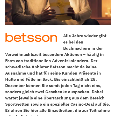
Alle Jahre wieder gibt
es bei den
Buchmachern in der
Vorweihnachtszeit besondere Aktionen – häufig in
Form von traditionellen Adventskalendern. Der
schwedische Anbieter Betsson macht da keine
Ausnahme und hat für seine Kunden Präsente in
Hülle und Fülle im Sack. Bis einschließlich 25.
Dezember können Sie somit jeden Tag nicht eins,
sondern gleich zwei Geschenke auspacken. Dabei
wartet jeweils eine Überraschung aus dem Bereich
Sportwetten sowie ein spezieller Casino-Deal auf Sie.
Erfahren Sie hier alle Einzelheiten, die zur Teilnahme