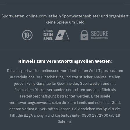
Sportwetten-online.com ist kein Sportwettenanbieter und organisiert
keine Spiele um Geld
Hinweis zum verantwortungsvollen Wetten:
Die auf sportwetten-online.com veröffentlichten Wett-Tipps basieren
auf redaktioneller Einschätzung und statistischer Analyse, stellen
jedoch keine Garantie für Gewinne dar. Sportwetten sind mit
finanziellen Risiken verbunden und sollten ausschließlich als
Freizeitbeschäftigung betrachtet werden. Bitte spiele
verantwortungsbewusst, setze dir klare Limits und nutze nur Geld,
dessen Verlust du verkraften kannst. Bei Anzeichen von Spielsucht
hilft die BZgA anonym und kostenlos unter 0800 1372700 (ab 18
Jahren).