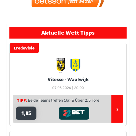
Aktuelle Wett Tipps
Eredevisie
Vitesse - Waalwijk
07.08.2026 | 20:00
TIPP:
Beide Teams treffen (Ja) & Über 2,5 Tore
›
1,85