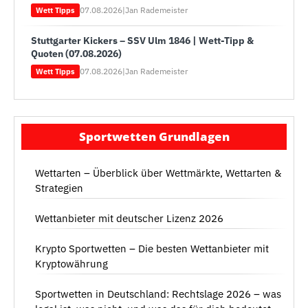
07.08.2026
|
Jan Rademeister
Wett Tipps
Stuttgarter Kickers – SSV Ulm 1846 | Wett-Tipp &
Quoten (07.08.2026)
07.08.2026
|
Jan Rademeister
Wett Tipps
Sportwetten Grundlagen
Wettarten – Überblick über Wettmärkte, Wettarten &
Strategien
Wettanbieter mit deutscher Lizenz 2026
Krypto Sportwetten – Die besten Wettanbieter mit
Kryptowährung
Sportwetten in Deutschland: Rechtslage 2026 – was