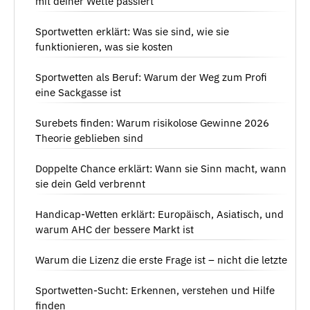
mit deiner Wette passiert
Sportwetten erklärt: Was sie sind, wie sie
funktionieren, was sie kosten
Sportwetten als Beruf: Warum der Weg zum Profi
eine Sackgasse ist
Surebets finden: Warum risikolose Gewinne 2026
Theorie geblieben sind
Doppelte Chance erklärt: Wann sie Sinn macht, wann
sie dein Geld verbrennt
Handicap-Wetten erklärt: Europäisch, Asiatisch, und
warum AHC der bessere Markt ist
Warum die Lizenz die erste Frage ist – nicht die letzte
Sportwetten-Sucht: Erkennen, verstehen und Hilfe
finden