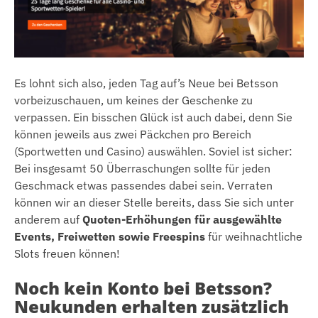
Es lohnt sich also, jeden Tag auf’s Neue bei Betsson
vorbeizuschauen, um keines der Geschenke zu
verpassen. Ein bisschen Glück ist auch dabei, denn Sie
können jeweils aus zwei Päckchen pro Bereich
(Sportwetten und Casino) auswählen. Soviel ist sicher:
Bei insgesamt 50 Überraschungen sollte für jeden
Geschmack etwas passendes dabei sein. Verraten
können wir an dieser Stelle bereits, dass Sie sich unter
anderem auf
Quoten-Erhöhungen für ausgewählte
Events, Freiwetten sowie Freespins
für weihnachtliche
Slots freuen können!
Noch kein Konto bei Betsson?
Neukunden erhalten zusätzlich