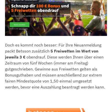
Doch es kommt noch besser: Für Ihre Neuanmeldung
packt Betsson zusätzlich
5 Freiwetten im Wert von
jeweils 3 €
obendrauf. Diese werden Ihnen über einen
Zeitraum von fünf Wochen (immer am Freitag)
gutgeschrieben. Gewinne aus Freiwetten gelten als
Bonusguthaben und müssen anschließend zur extrem
fairen Mindestquote von 1,50 einmal umgesetzt
werden, bevor eine Auszahlung beantragt werden kann.