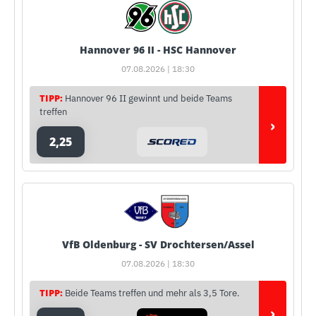
Hannover 96 II - HSC Hannover
07.08.2026 | 18:30
TIPP:
Hannover 96 II gewinnt und beide Teams
treffen
›
2,25
VfB Oldenburg - SV Drochtersen/Assel
07.08.2026 | 18:30
TIPP:
Beide Teams treffen und mehr als 3,5 Tore.
›