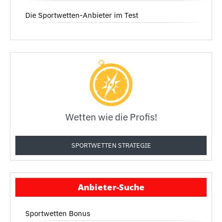
Die Sportwetten-Anbieter im Test
Wetten wie die Profis!
SPORTWETTEN STRATEGIE
Anbieter-Suche
Sportwetten Bonus