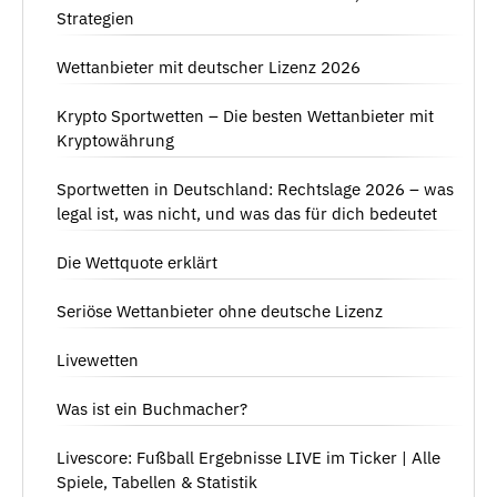
Strategien
Wettanbieter mit deutscher Lizenz 2026
Krypto Sportwetten – Die besten Wettanbieter mit
Kryptowährung
Sportwetten in Deutschland: Rechtslage 2026 – was
legal ist, was nicht, und was das für dich bedeutet
Die Wettquote erklärt
Seriöse Wettanbieter ohne deutsche Lizenz
Livewetten
Was ist ein Buchmacher?
Livescore: Fußball Ergebnisse LIVE im Ticker | Alle
Spiele, Tabellen & Statistik