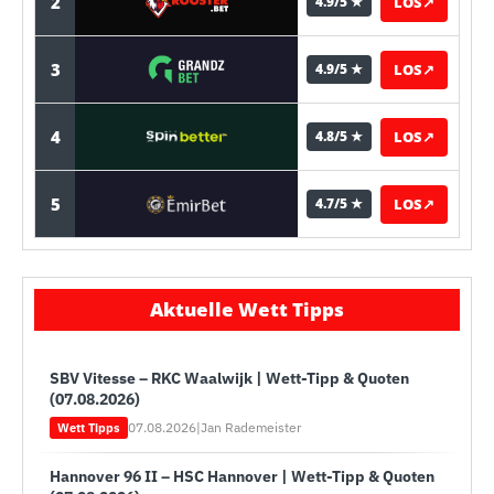
2
LOS
↗
4.9/5 ★
3
LOS
↗
4.9/5 ★
4
LOS
↗
4.8/5 ★
5
LOS
↗
4.7/5 ★
Aktuelle Wett Tipps
SBV Vitesse – RKC Waalwijk | Wett-Tipp & Quoten
(07.08.2026)
07.08.2026
|
Jan Rademeister
Wett Tipps
Hannover 96 II – HSC Hannover | Wett-Tipp & Quoten