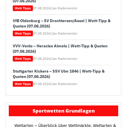
(07.08.2026)
07.08.2026
|
Jan Rademeister
Wett Tipps
VfB Oldenburg – SV Drochtersen/Assel | Wett-Tipp &
Quoten (07.08.2026)
07.08.2026
|
Jan Rademeister
Wett Tipps
VVV-Venlo – Heracles Almelo | Wett-Tipp & Quoten
(07.08.2026)
07.08.2026
|
Jan Rademeister
Wett Tipps
Stuttgarter Kickers – SSV Ulm 1846 | Wett-Tipp &
Quoten (07.08.2026)
07.08.2026
|
Jan Rademeister
Wett Tipps
Sportwetten Grundlagen
Wettarten – Überblick über Wettmärkte, Wettarten &