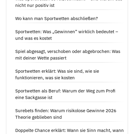
nicht nur positiv ist
Wo kann man Sportwetten abschließen?
Sportwetten: Was „Gewinnen” wirklich bedeutet –
und was es kostet
Spiel abgesagt, verschoben oder abgebrochen: Was
mit deiner Wette passiert
Sportwetten erklärt: Was sie sind, wie sie
funktionieren, was sie kosten
Sportwetten als Beruf: Warum der Weg zum Profi
eine Sackgasse ist
Surebets finden: Warum risikolose Gewinne 2026
Theorie geblieben sind
Doppelte Chance erklärt: Wann sie Sinn macht, wann