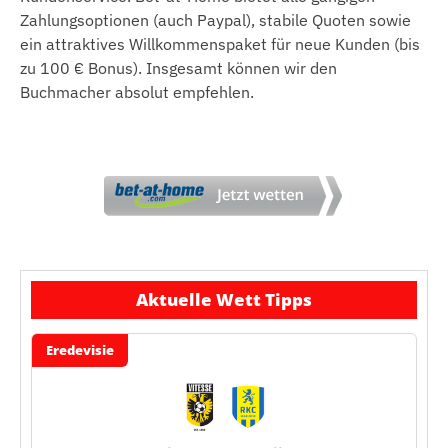
Zahlungsoptionen (auch Paypal), stabile Quoten sowie
ein attraktives Willkommenspaket für neue Kunden (bis
zu 100 € Bonus). Insgesamt können wir den
Buchmacher absolut empfehlen.
Aktuelle Wett Tipps
Eredevisie