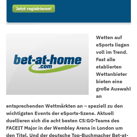
Wetten auf
eSports liegen
voll im Trend.
Fast alle
etablierten
Wettanbieter
bieten eine
große Auswahl
an
entsprechenden Wettmärkten an – speziell zu den
wichtigsten Events der eSports-Szene. Aktuell
duellieren sich die acht besten CS:GO-Teams des
FACEIT Major in der Wembley Arena in London um
den Titel. Und der deutsche Top-Buchmacher Bet-at-