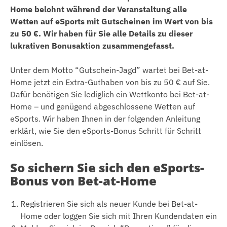
Home belohnt während der Veranstaltung alle
Wetten auf eSports mit Gutscheinen im Wert von bis
zu 50 €. Wir haben für Sie alle Details zu dieser
lukrativen Bonusaktion zusammengefasst.
Unter dem Motto “Gutschein-Jagd” wartet bei Bet-at-
Home jetzt ein Extra-Guthaben von bis zu 50 € auf Sie.
Dafür benötigen Sie lediglich ein Wettkonto bei Bet-at-
Home – und genügend abgeschlossene Wetten auf
eSports. Wir haben Ihnen in der folgenden Anleitung
erklärt, wie Sie den eSports-Bonus Schritt für Schritt
einlösen.
So sichern Sie sich den eSports-
Bonus von Bet-at-Home
Registrieren Sie sich als neuer Kunde bei Bet-at-
Home oder loggen Sie sich mit Ihren Kundendaten ein