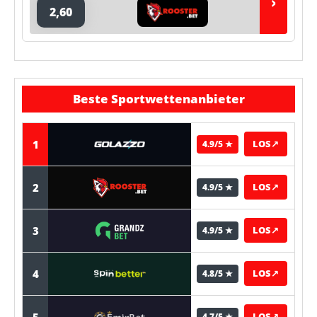
›
2,60
Beste Sportwettenanbieter
1
LOS
↗
4.9/5 ★
2
LOS
↗
4.9/5 ★
3
LOS
↗
4.9/5 ★
4
LOS
↗
4.8/5 ★
5
LOS
↗
4.7/5 ★