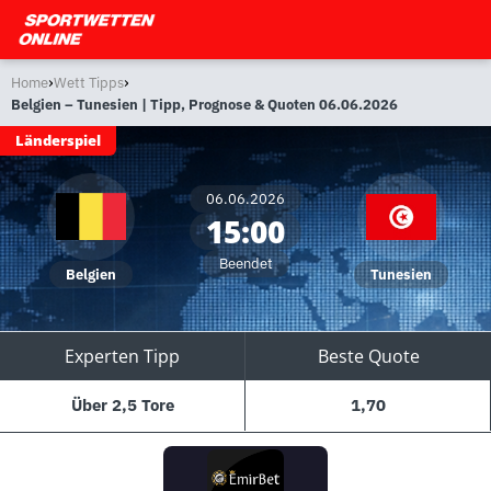
›
›
Home
Wett Tipps
Belgien – Tunesien | Tipp, Prognose & Quoten 06.06.2026
Länderspiel
06.06.2026
15:00
Beendet
Belgien
Tunesien
Experten Tipp
Beste Quote
Über 2,5 Tore
1,70