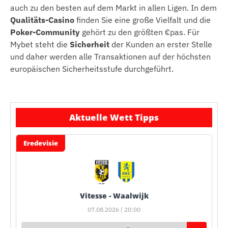
auch zu den besten auf dem Markt in allen Ligen. In dem
Qualitäts-Casino
finden Sie eine große Vielfalt und die
Poker-Community
gehört zu den größten €pas. Für
Mybet steht die
Sicherheit
der Kunden an erster Stelle
und daher werden alle Transaktionen auf der höchsten
europäischen Sicherheitsstufe durchgeführt.
Aktuelle Wett Tipps
Eredevisie
Vitesse - Waalwijk
07.08.2026 | 20:00