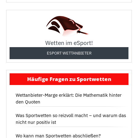
Wetten im eSport!
ESPORT WETTANBIETER
Häufige Fragen zu Sportwetten
Wettanbieter-Marge erklärt: Die Mathematik hinter
den Quoten
Was Sportwetten so reizvoll macht – und warum das
nicht nur positiv ist
Wo kann man Sportwetten abschließen?