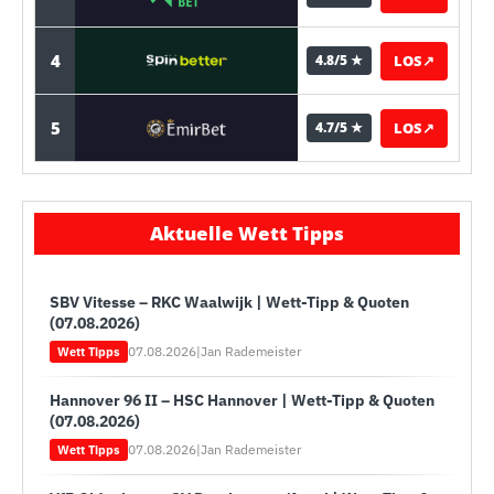
4
LOS
↗
4.8/5 ★
5
LOS
↗
4.7/5 ★
Aktuelle Wett Tipps
SBV Vitesse – RKC Waalwijk | Wett-Tipp & Quoten
(07.08.2026)
07.08.2026
|
Jan Rademeister
Wett Tipps
Hannover 96 II – HSC Hannover | Wett-Tipp & Quoten
(07.08.2026)
07.08.2026
|
Jan Rademeister
Wett Tipps