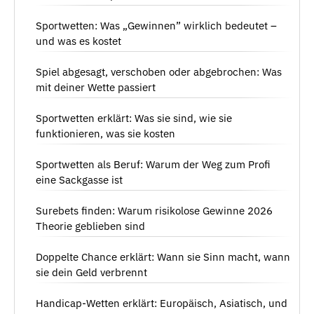
Sportwetten: Was „Gewinnen” wirklich bedeutet –
und was es kostet
Spiel abgesagt, verschoben oder abgebrochen: Was
mit deiner Wette passiert
Sportwetten erklärt: Was sie sind, wie sie
funktionieren, was sie kosten
Sportwetten als Beruf: Warum der Weg zum Profi
eine Sackgasse ist
Surebets finden: Warum risikolose Gewinne 2026
Theorie geblieben sind
Doppelte Chance erklärt: Wann sie Sinn macht, wann
sie dein Geld verbrennt
Handicap-Wetten erklärt: Europäisch, Asiatisch, und