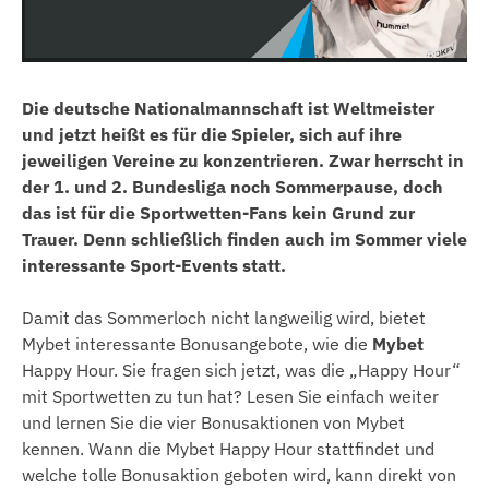
Die deutsche Nationalmannschaft ist Weltmeister
und jetzt heißt es für die Spieler, sich auf ihre
jeweiligen Vereine zu konzentrieren. Zwar herrscht in
der 1. und 2. Bundesliga noch Sommerpause, doch
das ist für die Sportwetten-Fans kein Grund zur
Trauer. Denn schließlich finden auch im Sommer viele
interessante Sport-Events statt.
Damit das Sommerloch nicht langweilig wird, bietet
Mybet interessante Bonusangebote, wie die
Mybet
Happy Hour. Sie fragen sich jetzt, was die „Happy Hour“
mit Sportwetten zu tun hat? Lesen Sie einfach weiter
und lernen Sie die vier Bonusaktionen von Mybet
kennen. Wann die Mybet Happy Hour stattfindet und
welche tolle Bonusaktion geboten wird, kann direkt von