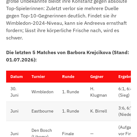
große Unbekannte bleibt ihre Konstanz gegen absolute
Top-Spielerinnen: Zuletzt verlor sie mehrere Duelle
gegen Top-10-Gegnerinnen deutlich. Findet sie ihr
Wimbledon-2024-Niveau, kann sie Andreeva ernsthaft
fordern; lässt ihre körperliche Frische nach, wird es
schwer.
Die letzten 5 Matches von Barbora Krejcikova (Stand:
01.07.2026):
Datum
Turnier
Runde
Gegner
Ergebnis
30.
H.
6:1, 6:4
Wimbledon
1. Runde
Juni
Klugman
(Sieg)
3:6, 6:7
Juni
Eastbourne
1. Runde
K. Birrell
(Niederla
(Aufgabe
Den Bosch
Juni
Finale
—
vor Finale
(Libema)