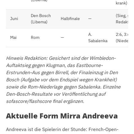
krank)
Den Bosch
(Sieg, si
Juni
Halbfinale
—
(Libema)
Redaktio
A.
2:6, 3:6
Mai
Rom
—
Sabalenka
(Niederla
Hinweis Redaktion: Gesichert sind der Wimbledon-
Auftaktsieg gegen Klugman, das Eastbourne-
Erstrunden-Aus gegen Birrell, der Finaleinzug in Den
Bosch (Aufgabe vor dem Endspiel wegen Krankheit)
sowie die Rom-Niederlage gegen Sabalenka. Einzelne
Den-Bosch-Resultate vor Veröffentlichung auf
sofascore/flashscore final ergänzen.
Aktuelle Form Mirra Andreeva
Andreeva ist die Spielerin der Stunde: French-Open-