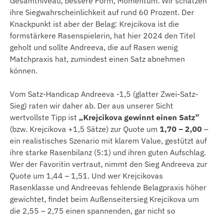
Gesamtniveau, bessere Form, Momentum. Wir schätzen
ihre Siegwahrscheinlichkeit auf rund 60 Prozent. Der
Knackpunkt ist aber der Belag: Krejcikova ist die
formstärkere Rasenspielerin, hat hier 2024 den Titel
geholt und sollte Andreeva, die auf Rasen wenig
Matchpraxis hat, zumindest einen Satz abnehmen
können.
Vom Satz-Handicap Andreeva -1,5 (glatter Zwei-Satz-
Sieg) raten wir daher ab. Der aus unserer Sicht
wertvollste Tipp ist
„Krejcikova gewinnt einen Satz”
(bzw. Krejcikova +1,5 Sätze) zur Quote um
1,70 – 2,00
–
ein realistisches Szenario mit klarem Value, gestützt auf
ihre starke Rasenbilanz (5:1) und ihren guten Aufschlag.
Wer der Favoritin vertraut, nimmt den Sieg Andreeva zur
Quote um 1,44 – 1,51. Und wer Krejcikovas
Rasenklasse und Andreevas fehlende Belagpraxis höher
gewichtet, findet beim Außenseitersieg Krejcikova um
die 2,55 – 2,75 einen spannenden, gar nicht so