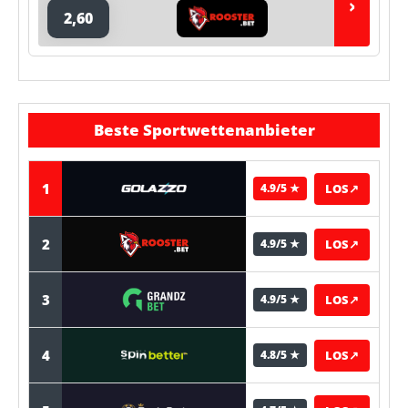
›
2,60
Beste Sportwettenanbieter
1
LOS
↗
4.9/5 ★
2
LOS
↗
4.9/5 ★
3
LOS
↗
4.9/5 ★
4
LOS
↗
4.8/5 ★