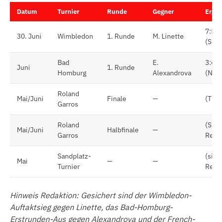
Datum
Turnier
Runde
Gegner
Ergeb
7:5, 
30. Juni
Wimbledon
1. Runde
M. Linette
(Sieg
Bad
E.
3:6, 
Juni
1. Runde
Homburg
Alexandrova
(Nied
Roland
Mai/Juni
Finale
—
(Titel
Garros
Roland
(Sieg
Mai/Juni
Halbfinale
—
Garros
Reda
Sandplatz-
(sieh
Mai
—
—
Turnier
Reda
Hinweis Redaktion: Gesichert sind der Wimbledon-
Auftaktsieg gegen Linette, das Bad-Homburg-
Erstrunden-Aus gegen Alexandrova und der French-