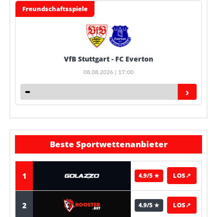
Freundschaftsspiele
VfB Stuttgart - FC Everton
08.08.2026 | 17:00
›
Beste Sportwettenanbieter
1
LOS
↗
4.9/5 ★
2
LOS
↗
4.9/5 ★