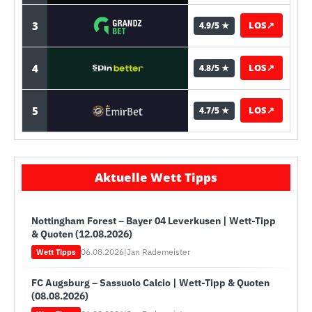
3
LOS
↗
4.9/5 ★
4
LOS
↗
4.8/5 ★
5
LOS
↗
4.7/5 ★
Aktuelle Wett Tipps
Nottingham Forest – Bayer 04 Leverkusen | Wett-Tipp
& Quoten (12.08.2026)
06.08.2026
|
Jan Rademeister
Wett Tipps
FC Augsburg – Sassuolo Calcio | Wett-Tipp & Quoten
(08.08.2026)