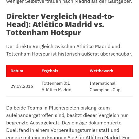
weniger Selbstvertrauen nach Madrid als der Gastgeber.
Direkter Vergleich (Head-to-
Head): Atlético Madrid vs.
Tottenham Hotspur
Der direkte Vergleich zwischen Atlético Madrid und
Tottenham Hotspur ist historisch äußerst überschaubar.
Datum
Ergebnis
Wettbewerb
Tottenham 0:1
International
29.07.2016
Atlético Madrid
Champions Cup
Da beide Teams in Pflichtspielen bislang kaum
aufeinandergetroffen sind, besitzt dieser Vergleich nur
begrenzte Aussagekraft. Das einzige dokumentierte
Duell fand in einem Vorbereitungsturnier statt und
endete mit einem knappen Sieg für Atlético Madrid. Für