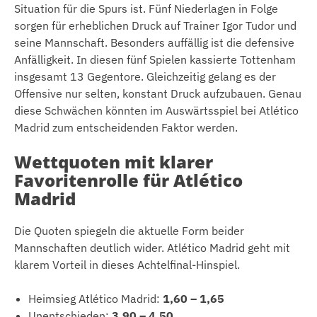
Situation für die Spurs ist. Fünf Niederlagen in Folge
sorgen für erheblichen Druck auf Trainer Igor Tudor und
seine Mannschaft. Besonders auffällig ist die defensive
Anfälligkeit. In diesen fünf Spielen kassierte Tottenham
insgesamt 13 Gegentore. Gleichzeitig gelang es der
Offensive nur selten, konstant Druck aufzubauen. Genau
diese Schwächen könnten im Auswärtsspiel bei Atlético
Madrid zum entscheidenden Faktor werden.
Wettquoten mit klarer
Favoritenrolle für Atlético
Madrid
Die Quoten spiegeln die aktuelle Form beider
Mannschaften deutlich wider. Atlético Madrid geht mit
klarem Vorteil in dieses Achtelfinal-Hinspiel.
Heimsieg Atlético Madrid:
1,60 – 1,65
Unentschieden:
3,90 – 4,50