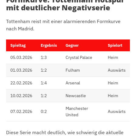
mit deutlicher Negativserie
Tottenham reist mit einer alarmierenden Formkurve
nach Madrid.
Spieltag
Ergebnis
Gegner
Spielort
05.03.2026
1:3
Crystal Palace
Heim
01.03.2026
1:2
Fulham
Auswärts
22.02.2026
1:4
Arsenal
Heim
10.02.2026
1:2
Newcastle
Heim
Manchester
07.02.2026
0:2
Auswärts
United
Diese Serie macht deutlich, wie schwierig die aktuelle