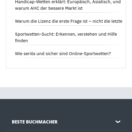
Handicap-Wetten erklärt: Europäisch, Asiatisch, und
warum AHC der bessere Markt ist
Warum die Lizenz die erste Frage ist – nicht die letzte
Sportwetten-Sucht: Erkennen, verstehen und Hilfe
finden
Wie seriös und sicher sind Online-Sportwetten?
BESTE BUCHMACHER
❯