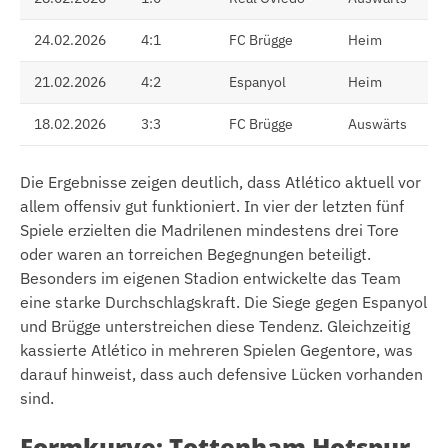
24.02.2026
4:1
FC Brügge
Heim
21.02.2026
4:2
Espanyol
Heim
18.02.2026
3:3
FC Brügge
Auswärts
Die Ergebnisse zeigen deutlich, dass Atlético aktuell vor
allem offensiv gut funktioniert. In vier der letzten fünf
Spiele erzielten die Madrilenen mindestens drei Tore
oder waren an torreichen Begegnungen beteiligt.
Besonders im eigenen Stadion entwickelte das Team
eine starke Durchschlagskraft. Die Siege gegen Espanyol
und Brügge unterstreichen diese Tendenz. Gleichzeitig
kassierte Atlético in mehreren Spielen Gegentore, was
darauf hinweist, dass auch defensive Lücken vorhanden
sind.
Formkurve: Tottenham Hotspur