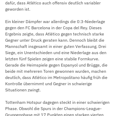
dafür, dass Atlético auch offensiv deutlich variabler
geworden ist.
Ein kleiner Dämpfer war allerdings die 0:3-Niederlage
gegen den FC Barcelona in der Copa del Rey. Dieses
Ergebnis zeigte, dass Atlético gegen technisch starke
Gegner unter Druck geraten kann. Dennoch bleibt die
Mannschaft insgesamt in einer guten Verfassung. Drei
Siege, ein Unentschieden und eine Niederlage aus den
letzten fünf Spielen zeigen eine stabile Formkurve.
Gerade die Heimspiele gegen Espanyol und Brügge, die
beide mit mehreren Toren gewonnen wurden, machen
deutlich, dass Atlético im Metropolitano häufig früh die
Kontrolle übernimmt und Gegner in schwierige
Situationen zwingt.
Tottenham Hotspur dagegen steckt in einer schwierigen
Phase. Obwohl die Spurs in der Champions-League-
Gruppenphase mit 17 Punkten einen starken vierten