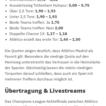
Auswärtssieg Tottenham Hotspur:
5,00 – 5,75
Über 2,5 Tore:
1,90 – 1,93
Unter 2,5 Tore:
1,90 – 1,93
Beide Teams treffen: Ja
1,75
Beide Teams treffen: Nein
2,00
Doppelte Chance 1X:
1,17 – 1,18
Atlético erzielt das erste Tor:
1,44 – 1,50
Die Quoten zeigen deutlich, dass Atlético Madrid als
Favorit gilt. Besonders die niedrige Quote auf den
Heimsieg unterstreicht das Vertrauen in die Heimstärke
der Spanier. Gleichzeitig lassen die relativ niedrigen
Torquoten darauf schließen, dass auch ein Spiel mit
mehreren Treffern durchaus möglich ist.
Übertragung & Livestreams
Das Champions-League-Achtelfinale zwischen Atlético