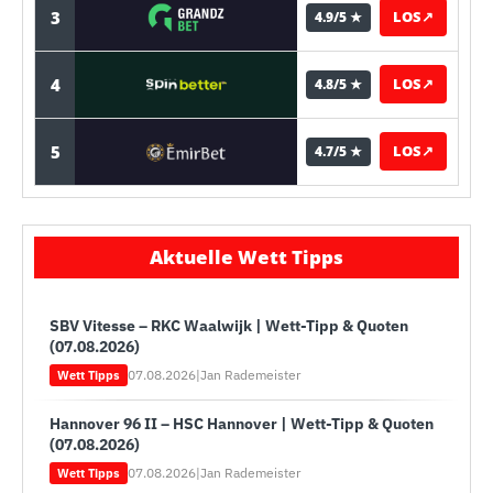
3
LOS
↗
4.9/5 ★
4
LOS
↗
4.8/5 ★
5
LOS
↗
4.7/5 ★
Aktuelle Wett Tipps
SBV Vitesse – RKC Waalwijk | Wett-Tipp & Quoten
(07.08.2026)
07.08.2026
|
Jan Rademeister
Wett Tipps
Hannover 96 II – HSC Hannover | Wett-Tipp & Quoten
(07.08.2026)
07.08.2026
|
Jan Rademeister
Wett Tipps