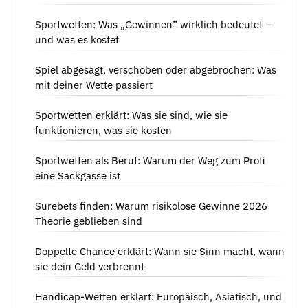
Sportwetten: Was „Gewinnen” wirklich bedeutet –
und was es kostet
Spiel abgesagt, verschoben oder abgebrochen: Was
mit deiner Wette passiert
Sportwetten erklärt: Was sie sind, wie sie
funktionieren, was sie kosten
Sportwetten als Beruf: Warum der Weg zum Profi
eine Sackgasse ist
Surebets finden: Warum risikolose Gewinne 2026
Theorie geblieben sind
Doppelte Chance erklärt: Wann sie Sinn macht, wann
sie dein Geld verbrennt
Handicap-Wetten erklärt: Europäisch, Asiatisch, und