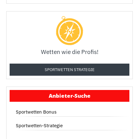
Wetten wie die Profis!
SPORTWETTEN STRATEGIE
Anbieter-Suche
Sportwetten Bonus
Sportwetten-Strategie