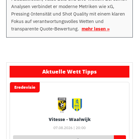
Analysen verbindet er moderne Metriken wie xG,
Pressing-Intensität und Shot Quality mit einem klaren
Fokus auf verantwortungsvolles Wetten und
transparente Quote-Bewertung.
mehr lesen »
Aktuelle Wett Tipps
Eredevisie
Vitesse - Waalwijk
07.08.2026 | 20:00