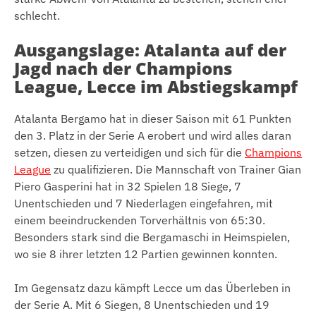
schlecht.
Ausgangslage: Atalanta auf der
Jagd nach der Champions
League, Lecce im Abstiegskampf
Atalanta Bergamo hat in dieser Saison mit 61 Punkten
den 3. Platz in der Serie A erobert und wird alles daran
setzen, diesen zu verteidigen und sich für die
Champions
League
zu qualifizieren. Die Mannschaft von Trainer Gian
Piero Gasperini hat in 32 Spielen 18 Siege, 7
Unentschieden und 7 Niederlagen eingefahren, mit
einem beeindruckenden Torverhältnis von 65:30.
Besonders stark sind die Bergamaschi in Heimspielen,
wo sie 8 ihrer letzten 12 Partien gewinnen konnten.
Im Gegensatz dazu kämpft Lecce um das Überleben in
der Serie A. Mit 6 Siegen, 8 Unentschieden und 19