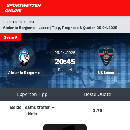
›
›
Home
Wett Tipps
Atalanta Bergamo – Lecce | Tipp, Prognose & Quoten 25.04.2025
Serie A
25.04.2025
20:45
Beendet
Atalanta Bergamo
US Lecce
Experten Tipp
Beste Quote
Beide Teams treffen –
1,75
Nein