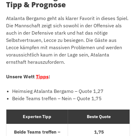
Tipp & Prognose
Atalanta Bergamo geht als klarer Favorit in dieses Spiel.
Die Mannschaft zeigt sich sowohl in der Offensive als
auch in der Defensive stark und hat das nötige
Selbstvertrauen, Lecce zu besiegen. Die Gäste aus
Lecce kämpfen mit massiven Problemen und werden
voraussichtlich kaum in der Lage sein, Atalanta
ernsthaft herauszufordern.
Unsere Wett
Tipps
:
Heimsieg Atalanta Bergamo – Quote 1,27
Beide Teams treffen – Nein – Quote 1,75
Experten Tipp
Beste Quote
Beide Teams treffen –
1,75