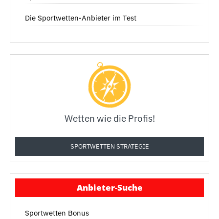
Die Sportwetten-Anbieter im Test
Wetten wie die Profis!
SPORTWETTEN STRATEGIE
Anbieter-Suche
Sportwetten Bonus