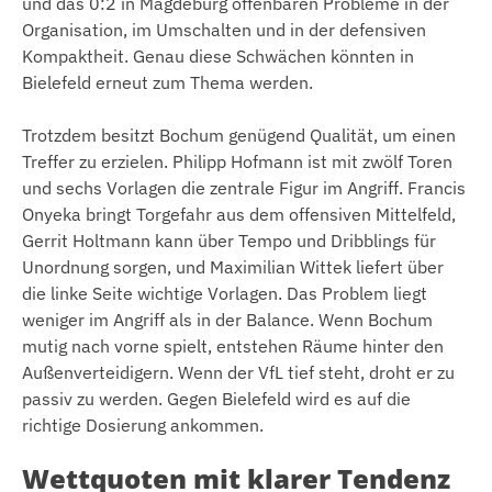
und das 0:2 in Magdeburg offenbaren Probleme in der
Organisation, im Umschalten und in der defensiven
Kompaktheit. Genau diese Schwächen könnten in
Bielefeld erneut zum Thema werden.
Trotzdem besitzt Bochum genügend Qualität, um einen
Treffer zu erzielen. Philipp Hofmann ist mit zwölf Toren
und sechs Vorlagen die zentrale Figur im Angriff. Francis
Onyeka bringt Torgefahr aus dem offensiven Mittelfeld,
Gerrit Holtmann kann über Tempo und Dribblings für
Unordnung sorgen, und Maximilian Wittek liefert über
die linke Seite wichtige Vorlagen. Das Problem liegt
weniger im Angriff als in der Balance. Wenn Bochum
mutig nach vorne spielt, entstehen Räume hinter den
Außenverteidigern. Wenn der VfL tief steht, droht er zu
passiv zu werden. Gegen Bielefeld wird es auf die
richtige Dosierung ankommen.
Wettquoten mit klarer Tendenz