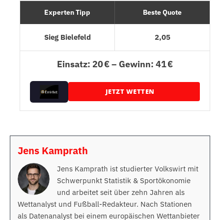
Experten Tipp
Beste Quote
Sieg Bielefeld
2,05
Einsatz: 20 € – Gewinn: 41 €
JETZT WETTEN
Jens Kamprath
Jens Kamprath ist studierter Volkswirt mit
Schwerpunkt Statistik & Sportökonomie
und arbeitet seit über zehn Jahren als
Wettanalyst und Fußball-Redakteur. Nach Stationen
als Datenanalyst bei einem europäischen Wettanbieter