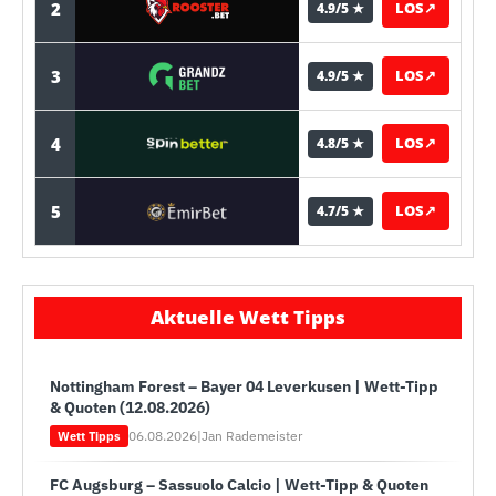
2
LOS
↗
4.9/5 ★
3
LOS
↗
4.9/5 ★
4
LOS
↗
4.8/5 ★
5
LOS
↗
4.7/5 ★
Aktuelle Wett Tipps
Nottingham Forest – Bayer 04 Leverkusen | Wett-Tipp
& Quoten (12.08.2026)
06.08.2026
|
Jan Rademeister
Wett Tipps
FC Augsburg – Sassuolo Calcio | Wett-Tipp & Quoten