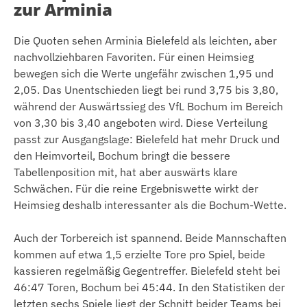
zur Arminia
Die Quoten sehen Arminia Bielefeld als leichten, aber
nachvollziehbaren Favoriten. Für einen Heimsieg
bewegen sich die Werte ungefähr zwischen 1,95 und
2,05. Das Unentschieden liegt bei rund 3,75 bis 3,80,
während der Auswärtssieg des VfL Bochum im Bereich
von 3,30 bis 3,40 angeboten wird. Diese Verteilung
passt zur Ausgangslage: Bielefeld hat mehr Druck und
den Heimvorteil, Bochum bringt die bessere
Tabellenposition mit, hat aber auswärts klare
Schwächen. Für die reine Ergebniswette wirkt der
Heimsieg deshalb interessanter als die Bochum-Wette.
Auch der Torbereich ist spannend. Beide Mannschaften
kommen auf etwa 1,5 erzielte Tore pro Spiel, beide
kassieren regelmäßig Gegentreffer. Bielefeld steht bei
46:47 Toren, Bochum bei 45:44. In den Statistiken der
letzten sechs Spiele liegt der Schnitt beider Teams bei