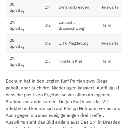
30.
1:4
Dynamo Dresden
Auswärts
Spieltag
29.
Eintracht
3:2
Heim
Spieltag
Braunschweig
28.
0:2
1. FC Magdeburg
Auswärts
Spieltag
27.
2:3
Holstein Kiel
Heim
Spieltag
Bochum hat in den letzten fünf Partien zwei Siege
geholt, aber auch drei Niederlagen kassiert. Auffällig ist,
dass die positiven Ergebnisse vor allem im eigenen
Stadion zustande kamen. Gegen Fürth war der VfL
effektiv und konnte sich auf Philipp Hofmann verlassen.
Auch gegen Braunschweig gelangen drei Treffer.
Auswärts sieht das Bild anders aus: Das 1:4 in Dresden