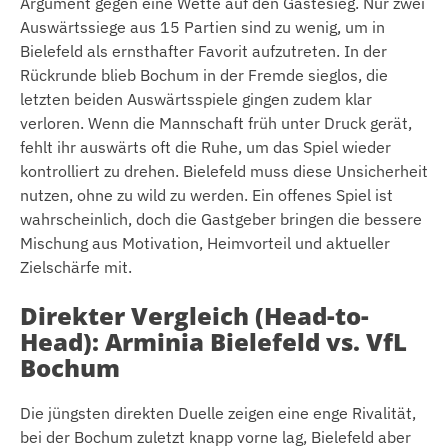
Argument gegen eine Wette auf den Gästesieg. Nur zwei
Auswärtssiege aus 15 Partien sind zu wenig, um in
Bielefeld als ernsthafter Favorit aufzutreten. In der
Rückrunde blieb Bochum in der Fremde sieglos, die
letzten beiden Auswärtsspiele gingen zudem klar
verloren. Wenn die Mannschaft früh unter Druck gerät,
fehlt ihr auswärts oft die Ruhe, um das Spiel wieder
kontrolliert zu drehen. Bielefeld muss diese Unsicherheit
nutzen, ohne zu wild zu werden. Ein offenes Spiel ist
wahrscheinlich, doch die Gastgeber bringen die bessere
Mischung aus Motivation, Heimvorteil und aktueller
Zielschärfe mit.
Direkter Vergleich (Head-to-
Head): Arminia Bielefeld vs. VfL
Bochum
Die jüngsten direkten Duelle zeigen eine enge Rivalität,
bei der Bochum zuletzt knapp vorne lag, Bielefeld aber