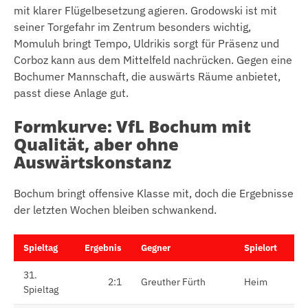
mit klarer Flügelbesetzung agieren. Grodowski ist mit
seiner Torgefahr im Zentrum besonders wichtig,
Momuluh bringt Tempo, Uldrikis sorgt für Präsenz und
Corboz kann aus dem Mittelfeld nachrücken. Gegen eine
Bochumer Mannschaft, die auswärts Räume anbietet,
passt diese Anlage gut.
Formkurve: VfL Bochum mit
Qualität, aber ohne
Auswärtskonstanz
Bochum bringt offensive Klasse mit, doch die Ergebnisse
der letzten Wochen bleiben schwankend.
Spieltag
Ergebnis
Gegner
Spielort
31.
2:1
Greuther Fürth
Heim
Spieltag