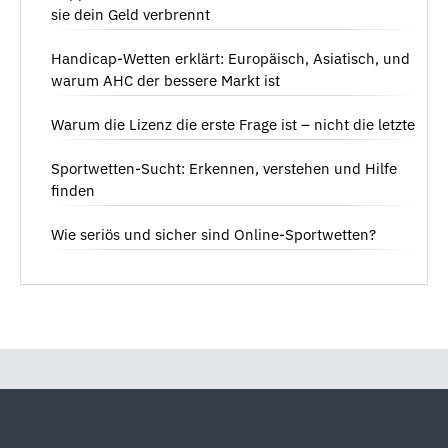
sie dein Geld verbrennt
Handicap-Wetten erklärt: Europäisch, Asiatisch, und
warum AHC der bessere Markt ist
Warum die Lizenz die erste Frage ist – nicht die letzte
Sportwetten-Sucht: Erkennen, verstehen und Hilfe
finden
Wie seriös und sicher sind Online-Sportwetten?