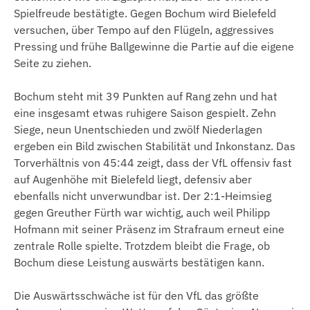
Spielfreude bestätigte. Gegen Bochum wird Bielefeld
versuchen, über Tempo auf den Flügeln, aggressives
Pressing und frühe Ballgewinne die Partie auf die eigene
Seite zu ziehen.
Bochum steht mit 39 Punkten auf Rang zehn und hat
eine insgesamt etwas ruhigere Saison gespielt. Zehn
Siege, neun Unentschieden und zwölf Niederlagen
ergeben ein Bild zwischen Stabilität und Inkonstanz. Das
Torverhältnis von 45:44 zeigt, dass der VfL offensiv fast
auf Augenhöhe mit Bielefeld liegt, defensiv aber
ebenfalls nicht unverwundbar ist. Der 2:1-Heimsieg
gegen Greuther Fürth war wichtig, auch weil Philipp
Hofmann mit seiner Präsenz im Strafraum erneut eine
zentrale Rolle spielte. Trotzdem bleibt die Frage, ob
Bochum diese Leistung auswärts bestätigen kann.
Die Auswärtsschwäche ist für den VfL das größte