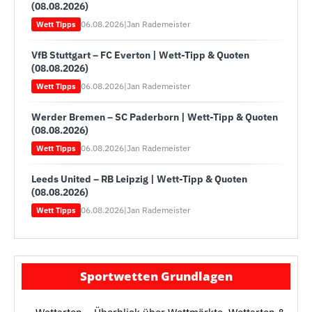
(08.08.2026)
06.08.2026
|
Jan Rademeister
Wett Tipps
VfB Stuttgart – FC Everton | Wett-Tipp & Quoten
(08.08.2026)
06.08.2026
|
Jan Rademeister
Wett Tipps
Werder Bremen – SC Paderborn | Wett-Tipp & Quoten
(08.08.2026)
06.08.2026
|
Jan Rademeister
Wett Tipps
Leeds United – RB Leipzig | Wett-Tipp & Quoten
(08.08.2026)
06.08.2026
|
Jan Rademeister
Wett Tipps
Sportwetten Grundlagen