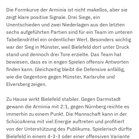
Die Formkurve der Arminia ist nicht makellos, aber sie
zeigt klare positive Signale. Drei Siege, ein
Unentschieden und zwei Niederlagen aus den letzten
sechs aufgeführten Partien sind für ein Team im unteren
Tabellendrittel ein ordentlicher Wert. Besonders wichtig
war der Sieg in Münster, weil Bielefeld dort unter Druck
stand und dennoch drei Tore erzielte. Das Team hat
bewiesen, dass es in engen Spielen offensiv Antworten
finden kann. Gleichzeitig bleibt die Defensive anfällig,
wie die Gegentore gegen Münster, Karlsruhe und
Elversberg zeigen.
Zu Hause wirkt Bielefeld stabiler. Gegen Darmstadt
gewann die Arminia mit 2:1, gegen Nürnberg reichte es
immerhin zu einem Punkt. Die Mannschaft kann in der
SchücoArena mit viel Energie auftreten und profitiert
von der Unterstützung des Publikums. Spielerisch dürfte
Bielefeld in einem 4-3-3 oder einer offensiven Variante