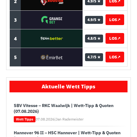
2
LOS
↗
4.9/5 ★
3
LOS
↗
4.9/5 ★
4
LOS
↗
4.8/5 ★
5
LOS
↗
4.7/5 ★
Aktuelle Wett Tipps
SBV Vitesse – RKC Waalwijk | Wett-Tipp & Quoten
(07.08.2026)
07.08.2026
|
Jan Rademeister
Wett Tipps
Hannover 96 II – HSC Hannover | Wett-Tipp & Quoten