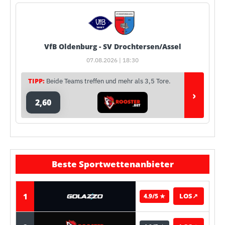
VfB Oldenburg - SV Drochtersen/Assel
07.08.2026 | 18:30
TIPP:
Beide Teams treffen und mehr als 3,5 Tore.
›
2,60
Beste Sportwettenanbieter
1
LOS
↗
4.9/5 ★