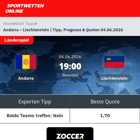
›
›
Home
Wett Tipps
Andorra – Liechtenstein | Tipp, Prognose & Quoten 04.06.2026
Länderspiel
04.06.2026
19:00
Beendet
Andorra
Liechtenstein
Experten Tipp
Beste Quote
Beide Teams treffen: Nein
1,70