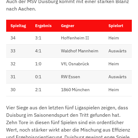
Auch der MSV Duisburg kommt mit einer starken Bilanz
nach Aachen.
Spieltag
Ergebnis
Gegner
Spielort
34
3:1
Hoffenheim II
Heim
33
4:1
Waldhof Mannheim
Auswärts
32
1:0
VfL Osnabrück
Heim
31
0:1
RW Essen
Auswärts
30
2:1
1860 München
Heim
Vier Siege aus den letzten fünf Ligaspielen zeigen, dass
Duisburg im Saisonendspurt den Tritt gefunden hat.
Zehn Tore in diesen fünf Spielen sind ein ordentlicher
Wert, noch stärker wirkt aber die Mischung aus Effizienz
und Ergebnisorientierung. Duisburg gewinnt enge Spiele