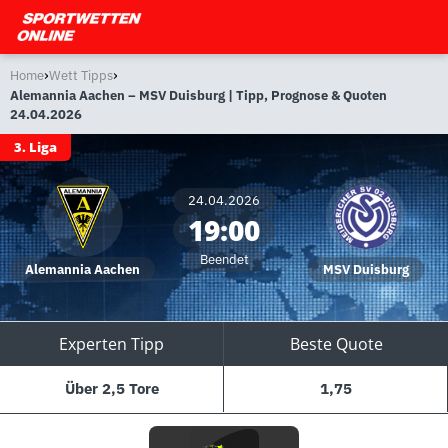
›
›
Home
Wett Tipps
Alemannia Aachen – MSV Duisburg | Tipp, Prognose & Quoten
24.04.2026
3. Liga
24.04.2026
19:00
Beendet
Alemannia Aachen
MSV Duisburg
Experten Tipp
Beste Quote
Über 2,5 Tore
1,75