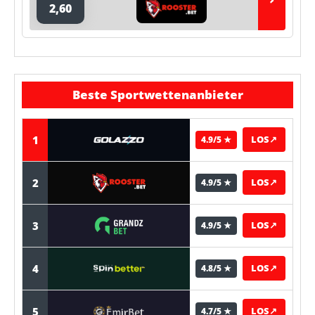
2,60
Beste Sportwettenanbieter
1
LOS
↗
4.9/5 ★
2
LOS
↗
4.9/5 ★
3
LOS
↗
4.9/5 ★
4
LOS
↗
4.8/5 ★
5
LOS
↗
4.7/5 ★