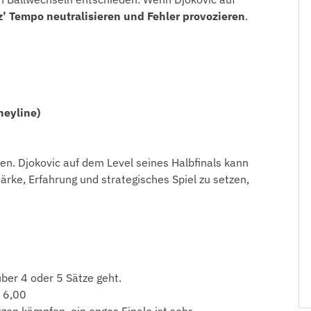
z’ Tempo neutralisieren und Fehler provozieren
.
neyline)
en. Djokovic auf dem Level seines Halbfinals kann
tärke, Erfahrung und strategisches Spiel zu setzen,
ber 4 oder 5 Sätze geht.
 6,00