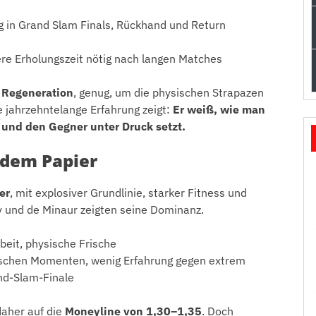
g in Grand Slam Finals, Rückhand und Return
ere Erholungszeit nötig nach langen Matches
r Regeneration
, genug, um die physischen Strapazen
e jahrzehntelange Erfahrung zeigt:
Er weiß, wie man
lt und den Gegner unter Druck setzt.
f dem Papier
er
, mit explosiver Grundlinie, starker Fitness und
v und de Minaur zeigten seine Dominanz.
beit, physische Frische
ischen Momenten, wenig Erfahrung gegen extrem
and-Slam-Finale
daher auf die
Moneyline von 1,30–1,35
. Doch