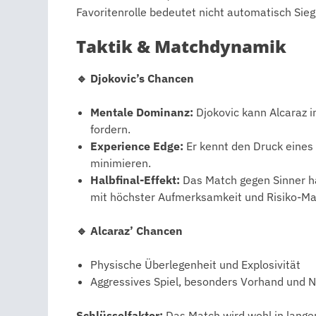
Favoritenrolle bedeutet nicht automatisch Sieg
Taktik & Matchdynamik
🔹 Djokovic’s Chancen
Mentale Dominanz:
Djokovic kann Alcaraz 
fordern.
Experience Edge:
Er kennt den Druck eines 
minimieren.
Halbfinal-Effekt:
Das Match gegen Sinner ha
mit höchster Aufmerksamkeit und Risiko-M
🔹 Alcaraz’ Chancen
Physische Überlegenheit und Explosivität
Aggressives Spiel, besonders Vorhand und N
Schlüsselfaktor:
Das Match wird wohl in lange