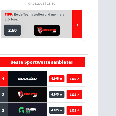
07.08.2026 | 18:30
TIPP:
Beide Teams treffen und mehr als
3,5 Tore.
›
2,60
Beste Sportwettenanbieter
1
LOS
↗
4.9/5 ★
2
LOS
↗
4.9/5 ★
3
LOS
↗
4.9/5 ★