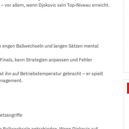
 – vor allem, wenn Djokovic sein Top-Niveau erreicht.
in engen Ballwechseln und langen Sätzen mental
Finals, kann Strategien anpassen und Fehler
t ihn auf Betriebstemperatur gebracht – er spielt
anagement.
etzangriffe
n Ballwechseln entschieden. Wenn Djokovic auf