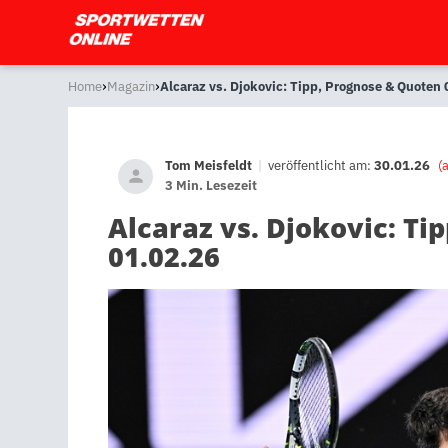
›
›
Home
Magazin
Alcaraz vs. Djokovic: Tipp, Prognose & Quoten
Tom Meisfeldt
|
veröffentlicht am:
30.01.26
(
3 Min. Lesezeit
Alcaraz vs. Djokovic: T
01.02.26