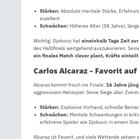
Stärken:
Absolute mentale Stärke, Erfahrun
exzellent
Schwächen:
Höheres Alter (38 Jahre), läng
Wichtig: Djokovic hat
eineinhalb Tage Zeit zu
des Halbfinals weitgehend auszukurieren. Sein
ein finales Match clever plant, Kräfte eintei
Carlos Alcaraz – Favorit au
Alcaraz kommt frisch ins Finale:
16 Jahre jüng
aggressivem Netzspiel. Seine Siege über Zvere
Stärken:
Explosive Vorhand, schnelle Beinar
Schwächen:
Mentale Schwankungen in krit
erfahrene Spieler wie Djokovic in einem Gr
Alcaraz ist Favorit, und viele Wettende setzen 