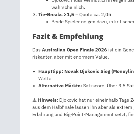
Djokovic muss vermutlich in engen Sät
wahrscheinlich.
Tie-Breaks >1,5
– Quote ca. 2,05
Beide Spieler neigen dazu, in kritisc
Fazit & Empfehlung
Das
Australian Open Finale 2026
ist ein Gen
riskanter, aber mit enormem Value.
Haupttipp:
Novak Djokovic Sieg (Moneyli
Wette
Alternative Märkte:
Satzscore, Über 3,5 Sä
⚠️
Hinweis:
Djokovic hat nur eineinhalb Tage Z
aus dem Halbfinale lassen ihn aber als extrem 
Erfahrung und Big-Point-Management setzt, fin