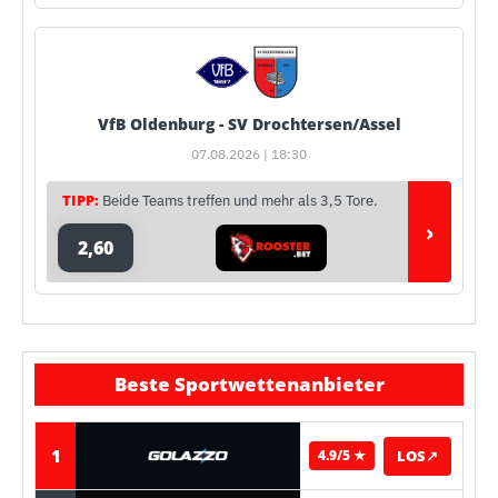
VfB Oldenburg - SV Drochtersen/Assel
07.08.2026 | 18:30
TIPP:
Beide Teams treffen und mehr als 3,5 Tore.
›
2,60
Beste Sportwettenanbieter
1
LOS
↗
4.9/5 ★