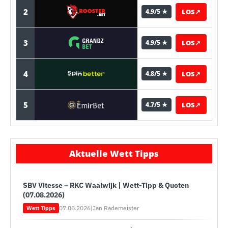
2
LOS
↗
4.9/5 ★
3
LOS
↗
4.9/5 ★
4
LOS
↗
4.8/5 ★
5
LOS
↗
4.7/5 ★
Aktuelle Wett Tipps
SBV Vitesse – RKC Waalwijk | Wett-Tipp & Quoten
(07.08.2026)
07.08.2026
|
Jan Rademeister
Wett Tipps