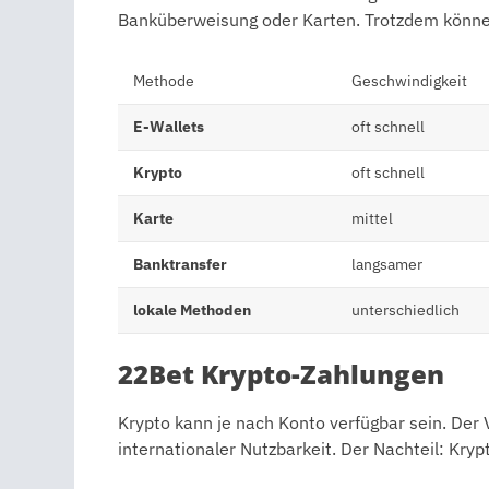
Banküberweisung oder Karten. Trotzdem könne
Methode
Geschwindigkeit
E-Wallets
oft schnell
Krypto
oft schnell
Karte
mittel
Banktransfer
langsamer
lokale Methoden
unterschiedlich
22Bet Krypto-Zahlungen
Krypto kann je nach Konto verfügbar sein. Der Vo
internationaler Nutzbarkeit. Der Nachteil: Kry