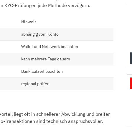
n KYC-Prüfungen jede Methode verzögern.
Hinweis
abhängig vom Konto
Wallet und Netzwerk beachten
kann mehrere Tage dauern
Banklaufzeit beachten
regional prüfen
rteil liegt oft in schnellerer Abwicklung und breiter
pto-Transaktionen sind technisch anspruchsvoller.