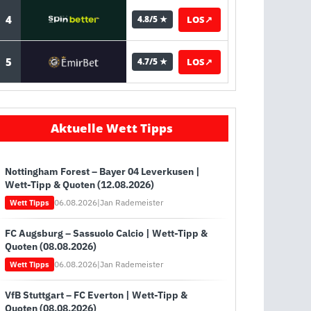
4
LOS
↗
4.8/5 ★
5
LOS
↗
4.7/5 ★
Aktuelle Wett Tipps
Nottingham Forest – Bayer 04 Leverkusen |
Wett-Tipp & Quoten (12.08.2026)
06.08.2026
|
Jan Rademeister
Wett Tipps
FC Augsburg – Sassuolo Calcio | Wett-Tipp &
Quoten (08.08.2026)
06.08.2026
|
Jan Rademeister
Wett Tipps
VfB Stuttgart – FC Everton | Wett-Tipp &
Quoten (08.08.2026)