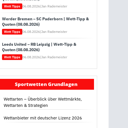
06.08.2026
|
Jan Rademeister
Wett Tipps
Werder Bremen – SC Paderborn | Wett-Tipp &
Quoten (08.08.2026)
06.08.2026
|
Jan Rademeister
Wett Tipps
Leeds United – RB Leipzig | Wett-Tipp &
Quoten (08.08.2026)
06.08.2026
|
Jan Rademeister
Wett Tipps
Sportwetten Grundlagen
Wettarten – Überblick über Wettmärkte,
Wettarten & Strategien
Wettanbieter mit deutscher Lizenz 2026