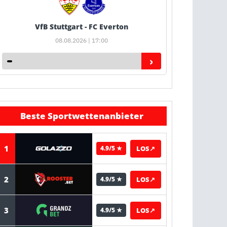
VfB Stuttgart - FC Everton
08.08.2026 | 17:00
›
Beste Sportwettenanbieter
1
LOS
↗
4.9/5 ★
2
LOS
↗
4.9/5 ★
3
LOS
↗
4.9/5 ★