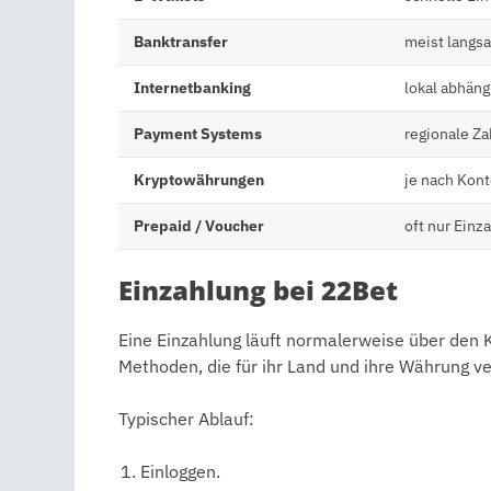
Banktransfer
meist langsa
Internetbanking
lokal abhäng
Payment Systems
regionale Z
Kryptowährungen
je nach Kont
Prepaid / Voucher
oft nur Einz
Einzahlung bei 22Bet
Eine Einzahlung läuft normalerweise über den 
Methoden, die für ihr Land und ihre Währung ve
Typischer Ablauf:
Einloggen.