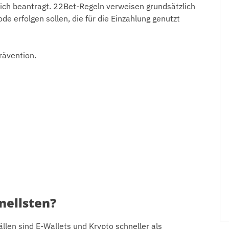
ch beantragt. 22Bet-Regeln verweisen grundsätzlich
e erfolgen sollen, die für die Einzahlung genutzt
rävention.
nellsten?
ällen sind E-Wallets und Krypto schneller als