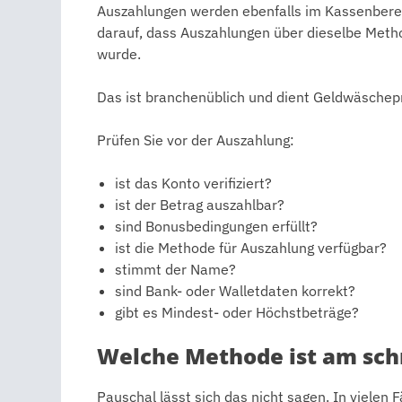
Auszahlungen werden ebenfalls im Kassenberei
darauf, dass Auszahlungen über dieselbe Method
wurde.
Das ist branchenüblich und dient Geldwäschep
Prüfen Sie vor der Auszahlung:
ist das Konto verifiziert?
ist der Betrag auszahlbar?
sind Bonusbedingungen erfüllt?
ist die Methode für Auszahlung verfügbar?
stimmt der Name?
sind Bank- oder Walletdaten korrekt?
gibt es Mindest- oder Höchstbeträge?
Welche Methode ist am sch
Pauschal lässt sich das nicht sagen. In vielen F