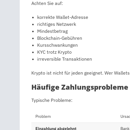
Achten Sie auf:
korrekte Wallet-Adresse
richtiges Netzwerk
Mindestbetrag
Blockchain-Gebühren
Kursschwankungen
KYC trotz Krypto
irreversible Transaktionen
Krypto ist nicht für jeden geeignet. Wer Wallets
Häufige Zahlungsprobleme
Typische Probleme:
Problem
Ursa
Einzahlung abgelehnt
Bank 