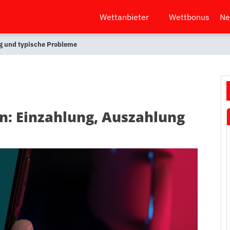
Wettanbieter
Wettbonus
Ne
g und typische Probleme
: Einzahlung, Auszahlung