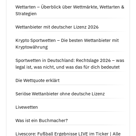
Wettarten – Überblick über Wettmärkte, Wettarten &
Strategien
Wettanbieter mit deutscher Lizenz 2026
Krypto Sportwetten – Die besten Wettanbieter mit
Kryptowährung
Sportwetten in Deutschland: Rechtslage 2026 – was
legal ist, was nicht, und was das für dich bedeutet
Die Wettquote erklärt
Seriöse Wettanbieter ohne deutsche Lizenz
Livewetten
Was ist ein Buchmacher?
Livescore: Fußball Ergebnisse LIVE im Ticker | Alle