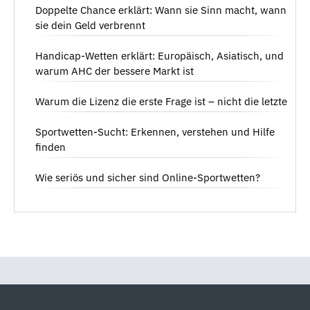
Doppelte Chance erklärt: Wann sie Sinn macht, wann
sie dein Geld verbrennt
Handicap-Wetten erklärt: Europäisch, Asiatisch, und
warum AHC der bessere Markt ist
Warum die Lizenz die erste Frage ist – nicht die letzte
Sportwetten-Sucht: Erkennen, verstehen und Hilfe
finden
Wie seriös und sicher sind Online-Sportwetten?