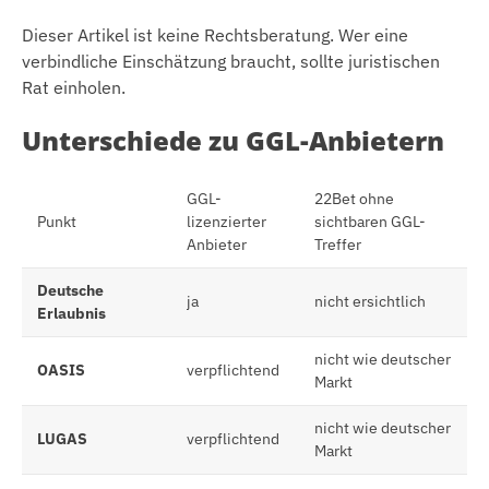
Dieser Artikel ist keine Rechtsberatung. Wer eine
verbindliche Einschätzung braucht, sollte juristischen
Rat einholen.
Unterschiede zu GGL-Anbietern
GGL-
22Bet ohne
Punkt
lizenzierter
sichtbaren GGL-
Anbieter
Treffer
Deutsche
ja
nicht ersichtlich
Erlaubnis
nicht wie deutscher
OASIS
verpflichtend
Markt
nicht wie deutscher
LUGAS
verpflichtend
Markt