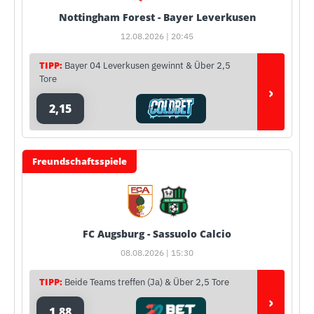
Nottingham Forest - Bayer Leverkusen
12.08.2026 | 20:45
TIPP:
Bayer 04 Leverkusen gewinnt & Über 2,5
Tore
›
2,15
Freundschaftsspiele
FC Augsburg - Sassuolo Calcio
08.08.2026 | 15:30
TIPP:
Beide Teams treffen (Ja) & Über 2,5 Tore
›
1,88