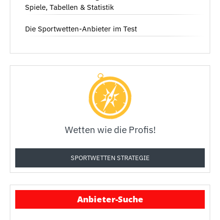
Spiele, Tabellen & Statistik
Die Sportwetten-Anbieter im Test
Wetten wie die Profis!
SPORTWETTEN STRATEGIE
Anbieter-Suche