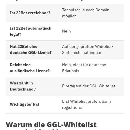
Technisch je nach Domain
Ist 22Bet erreichbar?
möglich
Ist 22Bet automatisch
Nein
legal?
Hat 22Bet eine
Auf der geprüften Whitelist-
deutsche GGL-Lizenz?
Seite nicht auffindbar
Reicht eine
Nein, nicht für deutsche
ausländische Lizenz?
Erlaubnis
Was zählt in
Eintrag auf der GGL-Whitelist
Deutschland?
Erst Whitelist prüfen, dann
Wichtigster Rat
registrieren
Warum die GGL-Whitelist