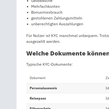
Geldwäsche
Mehrfachkonten
Bonusmissbrauch
gestohlenen Zahlungsmitteln
unberechtigten Auszahlungen
Für Nutzer ist KYC manchmal unbequem. Trotzde
ausgezahlt werden.
Welche Dokumente können
Typische KYC-Dokumente:
Dokument
Z
Personalausweis
Id
Reisepass
Id
Führerschein
Id