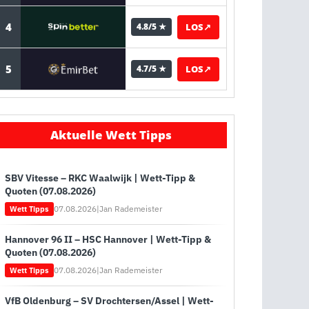
4
LOS
↗
4.8/5 ★
5
LOS
↗
4.7/5 ★
Aktuelle Wett Tipps
SBV Vitesse – RKC Waalwijk | Wett-Tipp &
Quoten (07.08.2026)
07.08.2026
|
Jan Rademeister
Wett Tipps
Hannover 96 II – HSC Hannover | Wett-Tipp &
Quoten (07.08.2026)
07.08.2026
|
Jan Rademeister
Wett Tipps
VfB Oldenburg – SV Drochtersen/Assel | Wett-