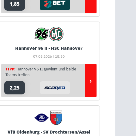
1,85
Hannover 96 II - HSC Hannover
07.08.2026 | 18:30
TIPP:
Hannover 96 II gewinnt und beide
Teams treffen
›
2,25
VfB Oldenburg - SV Drochtersen/Assel