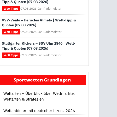
Tipp & Quoten (07.08.2026)
07.08.2026
|
Jan Rademeister
Wett Tipps
VVV-Venlo – Heracles Almelo | Wett-Tipp &
Quoten (07.08.2026)
07.08.2026
|
Jan Rademeister
Wett Tipps
Stuttgarter Kickers – SSV Ulm 1846 | Wett-
Tipp & Quoten (07.08.2026)
07.08.2026
|
Jan Rademeister
Wett Tipps
Sportwetten Grundlagen
Wettarten – Überblick über Wettmärkte,
Wettarten & Strategien
Wettanbieter mit deutscher Lizenz 2026