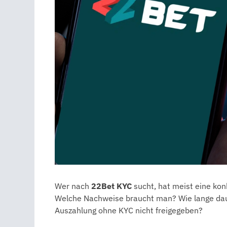
Wer nach
22Bet KYC
sucht, hat meist eine ko
Welche Nachweise braucht man? Wie lange daue
Auszahlung ohne KYC nicht freigegeben?