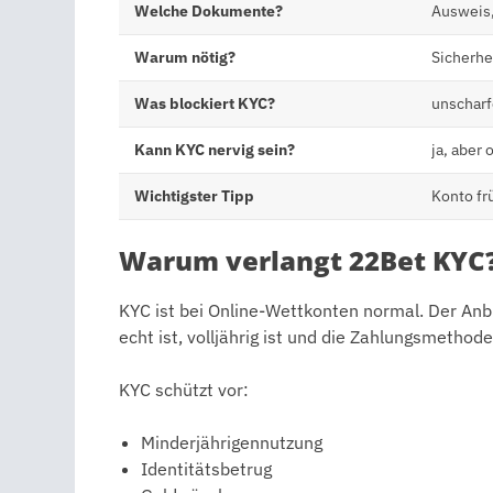
Welche Dokumente?
Ausweis
Warum nötig?
Sicherhe
Was blockiert KYC?
unscharf
Kann KYC nervig sein?
ja, aber
Wichtigster Tipp
Konto frü
Warum verlangt 22Bet KYC
KYC ist bei Online-Wettkonten normal. Der Anb
echt ist, volljährig ist und die Zahlungsmethode 
KYC schützt vor:
Minderjährigennutzung
Identitätsbetrug