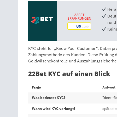
Hera
22BET
Deut
ERFAHRUNGEN
rund
89
/100
Kein
KYC steht für „Know Your Customer“. Dabei prüf
Zahlungsmethode des Kunden. Diese Prüfung di
Geldwäschekontrolle und Auszahlungssicherhei
22Bet KYC auf einen Blick
Frage
Antwort
Was bedeutet KYC?
Identitä
Wann wird KYC verlangt?
späteste