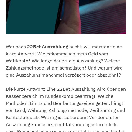
Wer nach
22Bet Auszahlung
sucht, will meistens eine
klare Antwort: Wie bekomme ich mein Geld vom
Wettkonto? Wie lange dauert die Auszahlung? Welche
Zahlungsmethode ist am schnellsten? Und warum wird
eine Auszahlung manchmal verzögert oder abgelehnt?
Die kurze Antwort: Eine 22Bet Auszahlung wird über den
Kassenbereich im Kundenkonto beantragt. Welche
Methoden, Limits und Bearbeitungszeiten gelten, hängt
von Land, Währung, Zahlungsmethode, Verifizierung und
Kontostatus ab. Wichtig ist außerdem: Vor der ersten
Auszahlung kann eine Identitätsprüfung erforderlich
sein. Bonusbedingungen müssen erfüllt sein, und häufig