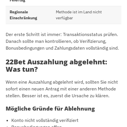
Feiertag
Regionale
Methode ist im Land nicht
Einschränkung
verfügbar
Der erste Schritt ist immer: Transaktionsstatus prüfen.
Danach sollte man kontrollieren, ob Verifizierung,
Bonusbedingungen und Zahlungsdaten vollständig sind.
22Bet Auszahlung abgelehnt:
Was tun?
Wenn eine Auszahlung abgelehnt wird, sollten Sie nicht
sofort einen neuen Antrag mit einer anderen Methode
stellen. Besser ist es, zuerst die Ursache zu klären.
Mögliche Gründe für Ablehnung
Konto nicht vollständig verifiziert
Bonusbedingungen offen