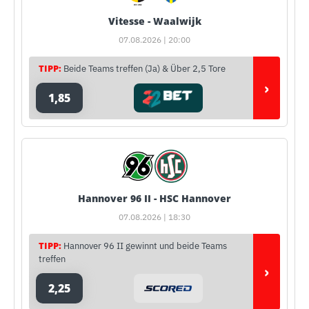
Vitesse - Waalwijk
07.08.2026 | 20:00
TIPP:
Beide Teams treffen (Ja) & Über 2,5 Tore
›
1,85
Hannover 96 II - HSC Hannover
07.08.2026 | 18:30
TIPP:
Hannover 96 II gewinnt und beide Teams
treffen
›
2,25