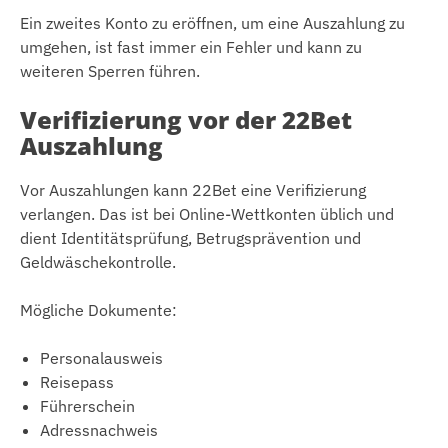
Ein zweites Konto zu eröffnen, um eine Auszahlung zu
umgehen, ist fast immer ein Fehler und kann zu
weiteren Sperren führen.
Verifizierung vor der 22Bet
Auszahlung
Vor Auszahlungen kann 22Bet eine Verifizierung
verlangen. Das ist bei Online-Wettkonten üblich und
dient Identitätsprüfung, Betrugsprävention und
Geldwäschekontrolle.
Mögliche Dokumente:
Personalausweis
Reisepass
Führerschein
Adressnachweis