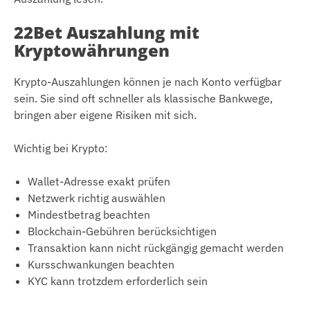
22Bet Auszahlung mit
Kryptowährungen
Krypto-Auszahlungen können je nach Konto verfügbar
sein. Sie sind oft schneller als klassische Bankwege,
bringen aber eigene Risiken mit sich.
Wichtig bei Krypto:
Wallet-Adresse exakt prüfen
Netzwerk richtig auswählen
Mindestbetrag beachten
Blockchain-Gebühren berücksichtigen
Transaktion kann nicht rückgängig gemacht werden
Kursschwankungen beachten
KYC kann trotzdem erforderlich sein