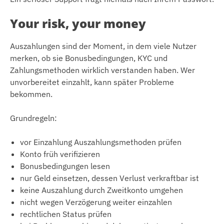
Your risk, your money
Auszahlungen sind der Moment, in dem viele Nutzer
merken, ob sie Bonusbedingungen, KYC und
Zahlungsmethoden wirklich verstanden haben. Wer
unvorbereitet einzahlt, kann später Probleme
bekommen.
Grundregeln:
vor Einzahlung Auszahlungsmethoden prüfen
Konto früh verifizieren
Bonusbedingungen lesen
nur Geld einsetzen, dessen Verlust verkraftbar ist
keine Auszahlung durch Zweitkonto umgehen
nicht wegen Verzögerung weiter einzahlen
rechtlichen Status prüfen