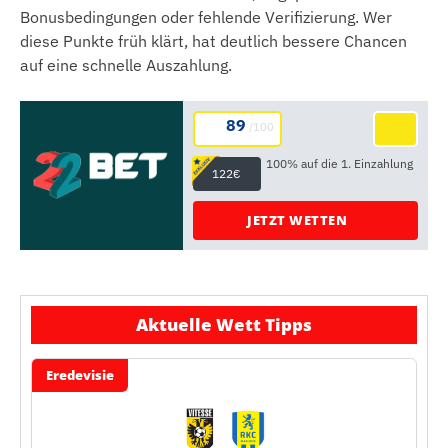
Bonusbedingungen oder fehlende Verifizierung. Wer
diese Punkte früh klärt, hat deutlich bessere Chancen
auf eine schnelle Auszahlung.
89
/100
100% auf die 1. Einzahlung
122€
JETZT WETTEN
Aktuelle Wett Tipps
Eredevisie