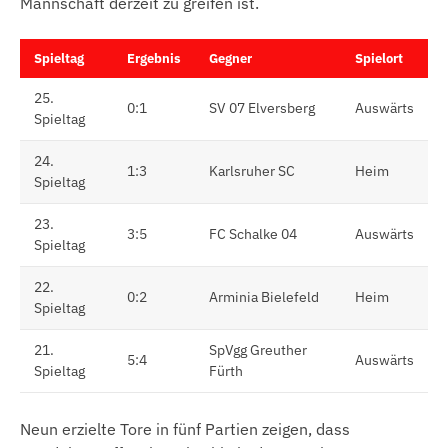
Mannschaft derzeit zu greifen ist.
Spieltag
Ergebnis
Gegner
Spielort
25.
0:1
SV 07 Elversberg
Auswärts
Spieltag
24.
1:3
Karlsruher SC
Heim
Spieltag
23.
3:5
FC Schalke 04
Auswärts
Spieltag
22.
0:2
Arminia Bielefeld
Heim
Spieltag
21.
SpVgg Greuther
5:4
Auswärts
Spieltag
Fürth
Neun erzielte Tore in fünf Partien zeigen, dass