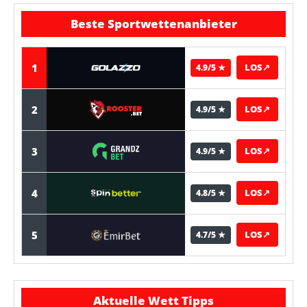
Beste Sportwettenanbieter
1
LOS
↗
4.9/5 ★
2
LOS
↗
4.9/5 ★
3
LOS
↗
4.9/5 ★
4
LOS
↗
4.8/5 ★
5
LOS
↗
4.7/5 ★
Aktuelle Wett Tipps