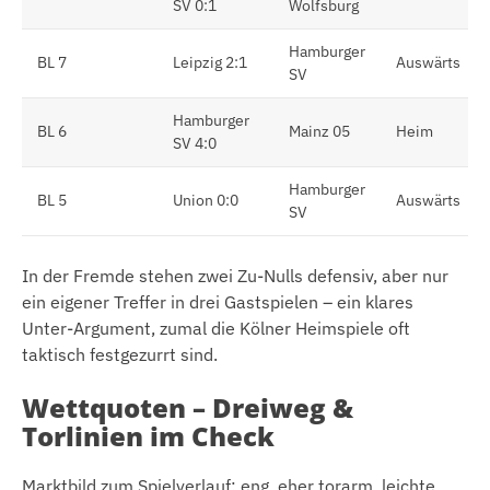
SV 0:1
Wolfsburg
Hamburger
BL 7
Leipzig 2:1
Auswärts
SV
Hamburger
BL 6
Mainz 05
Heim
SV 4:0
Hamburger
BL 5
Union 0:0
Auswärts
SV
In der Fremde stehen zwei Zu-Nulls defensiv, aber nur
ein eigener Treffer in drei Gastspielen – ein klares
Unter-Argument, zumal die Kölner Heimspiele oft
taktisch festgezurrt sind.
Wettquoten – Dreiweg &
Torlinien im Check
Marktbild zum Spielverlauf: eng, eher torarm, leichte