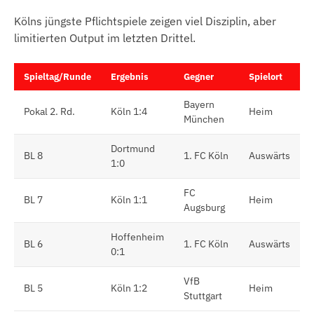
Kölns jüngste Pflichtspiele zeigen viel Disziplin, aber
limitierten Output im letzten Drittel.
Spieltag/Runde
Ergebnis
Gegner
Spielort
Bayern
Pokal 2. Rd.
Köln 1:4
Heim
München
Dortmund
BL 8
1. FC Köln
Auswärts
1:0
FC
BL 7
Köln 1:1
Heim
Augsburg
Hoffenheim
BL 6
1. FC Köln
Auswärts
0:1
VfB
BL 5
Köln 1:2
Heim
Stuttgart