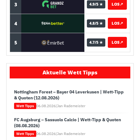
3
LOS
↗
4.9/5 ★
4
LOS
↗
4.8/5 ★
5
LOS
↗
4.7/5 ★
Aktuelle Wett Tipps
Nottingham Forest – Bayer 04 Leverkusen | Wett-Tipp
& Quoten (12.08.2026)
06.08.2026
|
Jan Rademeister
Wett Tipps
FC Augsburg – Sassuolo Calcio | Wett-Tipp & Quoten
(08.08.2026)
06.08.2026
|
Jan Rademeister
Wett Tipps