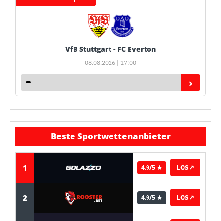
VfB Stuttgart - FC Everton
08.08.2026 | 17:00
›
Beste Sportwettenanbieter
1
LOS
↗
4.9/5 ★
2
LOS
↗
4.9/5 ★