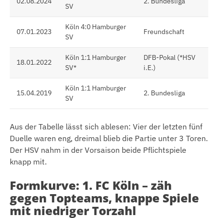
02.08.2024
2. Bundesliga
SV
Köln 4:0 Hamburger
07.01.2023
Freundschaft
SV
Köln 1:1 Hamburger
DFB-Pokal (*HSV
18.01.2022
SV*
i.E.)
Köln 1:1 Hamburger
15.04.2019
2. Bundesliga
SV
Aus der Tabelle lässt sich ablesen: Vier der letzten fünf
Duelle waren eng, dreimal blieb die Partie unter 3 Toren.
Der HSV nahm in der Vorsaison beide Pflichtspiele
knapp mit.
Formkurve: 1. FC Köln – zäh
gegen Topteams, knappe Spiele
mit niedriger Torzahl