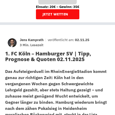
Einsatz: 20€ – Gewinn: 35€
JETZT WETTEN
Jens Kamprath
|
veröffentlicht am:
02.11.25
3 Min. Lesezeit
1. FC Köln – Hamburger SV | Tipp,
Prognose & Quoten 02.11.2025
Das Aufsteigerduell im RheinEnergieStadion kommt
genau zur richtigen Zeit: Köln hat in den
vergangenen Wochen gegen Schwergewichte
Lehrgeld gezahlt, aber stets Haltung gezeigt – und
zuhause meist genügend Wucht entwickelt, um
Gegner länger zu binden. Hamburg wiederum bringt
nach dem zähen Pokalsieg in Heidenheim
moralischen Rückenwind mit, steckt in der Liga