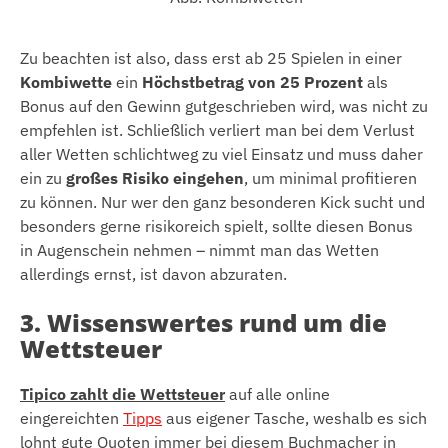
Zu beachten ist also, dass erst ab 25 Spielen in einer
Kombiwette
ein
Höchstbetrag von 25 Prozent
als
Bonus auf den Gewinn gutgeschrieben wird, was nicht zu
empfehlen ist. Schließlich verliert man bei dem Verlust
aller Wetten schlichtweg zu viel Einsatz und muss daher
ein zu
großes Risiko eingehen
, um minimal profitieren
zu können. Nur wer den ganz besonderen Kick sucht und
besonders gerne risikoreich spielt, sollte diesen Bonus
in Augenschein nehmen – nimmt man das Wetten
allerdings ernst, ist davon abzuraten.
3. Wissenswertes rund um die
Wettsteuer
Tipico zahlt die Wettsteuer
auf alle online
eingereichten
Tipps
aus eigener Tasche, weshalb es sich
lohnt gute Quoten immer bei diesem Buchmacher in