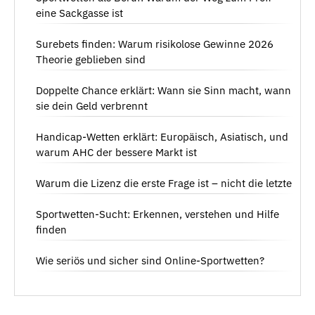
eine Sackgasse ist
Surebets finden: Warum risikolose Gewinne 2026
Theorie geblieben sind
Doppelte Chance erklärt: Wann sie Sinn macht, wann
sie dein Geld verbrennt
Handicap-Wetten erklärt: Europäisch, Asiatisch, und
warum AHC der bessere Markt ist
Warum die Lizenz die erste Frage ist – nicht die letzte
Sportwetten-Sucht: Erkennen, verstehen und Hilfe
finden
Wie seriös und sicher sind Online-Sportwetten?