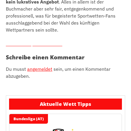
kein lukratives Angebot
. Alles in allem ist der
Buchmacher aber sehr fair, entgegenkommend und
professionell, was für begeisterte Sportwetten-Fans
ausschlaggebend bei der Wahl des künftigen
Wettpartners sein sollte.
JETZT bei Tipico anmelden
Schreibe einen Kommentar
Du musst
angemeldet
sein, um einen Kommentar
abzugeben.
Aktuelle Wett Tipps
Bundesliga (AT)