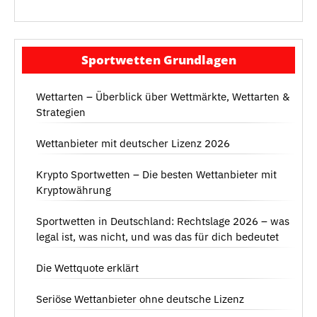
Sportwetten Grundlagen
Wettarten – Überblick über Wettmärkte, Wettarten &
Strategien
Wettanbieter mit deutscher Lizenz 2026
Krypto Sportwetten – Die besten Wettanbieter mit
Kryptowährung
Sportwetten in Deutschland: Rechtslage 2026 – was
legal ist, was nicht, und was das für dich bedeutet
Die Wettquote erklärt
Seriöse Wettanbieter ohne deutsche Lizenz