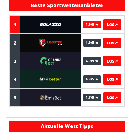
Beste Sportwettenanbieter
1
LOS
↗
4.9/5 ★
2
LOS
↗
4.9/5 ★
3
LOS
↗
4.9/5 ★
4
LOS
↗
4.8/5 ★
5
LOS
↗
4.7/5 ★
Aktuelle Wett Tipps