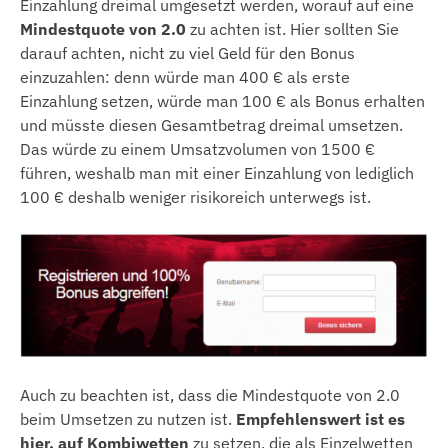
Einzahlung dreimal umgesetzt werden, worauf auf eine
Mindestquote von 2.0
zu achten ist. Hier sollten Sie
darauf achten, nicht zu viel Geld für den Bonus
einzuzahlen: denn würde man 400 € als erste
Einzahlung setzen, würde man 100 € als Bonus erhalten
und müsste diesen Gesamtbetrag dreimal umsetzen.
Das würde zu einem Umsatzvolumen von 1500 €
führen, weshalb man mit einer Einzahlung von lediglich
100 € deshalb weniger risikoreich unterwegs ist.
Auch zu beachten ist, dass die Mindestquote von 2.0
beim Umsetzen zu nutzen ist.
Empfehlenswert ist es
hier, auf Kombiwetten
zu setzen, die als Einzelwetten