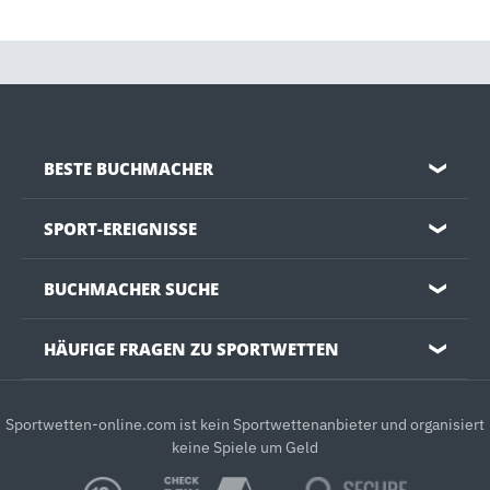
BESTE BUCHMACHER
❯
SPORT-EREIGNISSE
❯
BUCHMACHER SUCHE
❯
HÄUFIGE FRAGEN ZU SPORTWETTEN
❯
Sportwetten-online.com ist kein Sportwettenanbieter und organisiert
keine Spiele um Geld