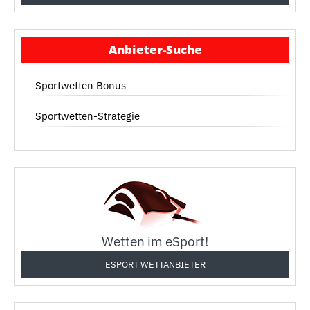
Anbieter-Suche
Sportwetten Bonus
Sportwetten-Strategie
Wetten im eSport!
ESPORT WETTANBIETER