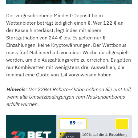
Der vorgeschriebene Mindest-Deposit beim
Wettanbieter beträgt lediglich einen €. Wer 122 € an
der Kasse hinterlässt, legt indes mit einem
Startguthaben von 244 € los. Es gelten nur €-
Einzahlungen, keine Kryptowährungen. Der Wettbonus
muss fünf Mal innerhalb von einer Woche durchgespielt
werden, um die Auszahlungsreife zu erreichen. Es gelten
nur Kombiwetten mit wenigstens drei Auswahlen, die
minimal eine Quote von 1,4 vorzuweisen haben.
Hinweis
: Der 22Bet Rebate-Aktion nehmen Sie erst teil,
wenn alle Umsatzbedingungen vom Neukundenbonus
erfüllt wurden.
89
/100
100% auf die 1. Einzahlung
122€