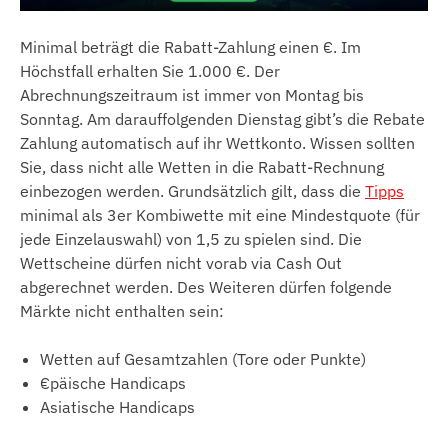
Minimal beträgt die Rabatt-Zahlung einen €. Im
Höchstfall erhalten Sie 1.000 €. Der
Abrechnungszeitraum ist immer von Montag bis
Sonntag. Am darauffolgenden Dienstag gibt’s die Rebate
Zahlung automatisch auf ihr Wettkonto. Wissen sollten
Sie, dass nicht alle Wetten in die Rabatt-Rechnung
einbezogen werden. Grundsätzlich gilt, dass die
Tipps
minimal als 3er Kombiwette mit eine Mindestquote (für
jede Einzelauswahl) von 1,5 zu spielen sind. Die
Wettscheine dürfen nicht vorab via Cash Out
abgerechnet werden. Des Weiteren dürfen folgende
Märkte nicht enthalten sein:
Wetten auf Gesamtzahlen (Tore oder Punkte)
€päische Handicaps
Asiatische Handicaps