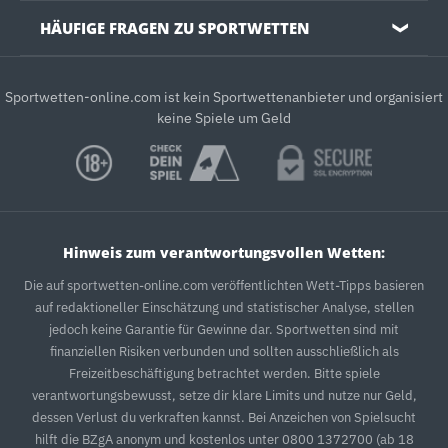
HÄUFIGE FRAGEN ZU SPORTWETTEN
❯
Sportwetten-online.com ist kein Sportwettenanbieter und organisiert
keine Spiele um Geld
Hinweis zum verantwortungsvollen Wetten:
Die auf sportwetten-online.com veröffentlichten Wett-Tipps basieren
auf redaktioneller Einschätzung und statistischer Analyse, stellen
jedoch keine Garantie für Gewinne dar. Sportwetten sind mit
finanziellen Risiken verbunden und sollten ausschließlich als
Freizeitbeschäftigung betrachtet werden. Bitte spiele
verantwortungsbewusst, setze dir klare Limits und nutze nur Geld,
dessen Verlust du verkraften kannst. Bei Anzeichen von Spielsucht
hilft die BZgA anonym und kostenlos unter 0800 1372700 (ab 18