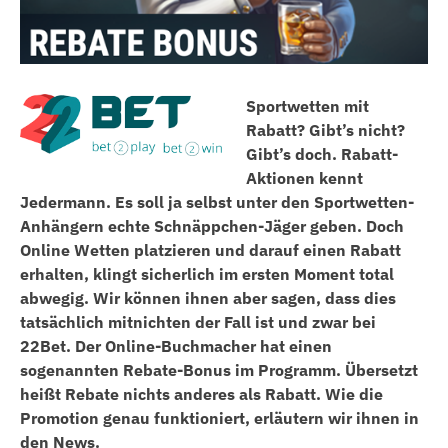
Sportwetten mit
Rabatt? Gibt’s nicht?
Gibt’s doch. Rabatt-
Aktionen kennt
Jedermann. Es soll ja selbst unter den Sportwetten-
Anhängern echte Schnäppchen-Jäger geben. Doch
Online Wetten platzieren und darauf einen Rabatt
erhalten, klingt sicherlich im ersten Moment total
abwegig. Wir können ihnen aber sagen, dass dies
tatsächlich mitnichten der Fall ist und zwar bei
22Bet. Der Online-Buchmacher hat einen
sogenannten Rebate-Bonus im Programm. Übersetzt
heißt Rebate nichts anderes als Rabatt. Wie die
Promotion genau funktioniert, erläutern wir ihnen in
den News.