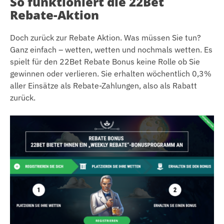
So funktioniert die 22Bet
Rebate-Aktion
Doch zurück zur Rebate Aktion. Was müssen Sie tun?
Ganz einfach – wetten, wetten und nochmals wetten. Es
spielt für den 22Bet Rebate Bonus keine Rolle ob Sie
gewinnen oder verlieren. Sie erhalten wöchentlich 0,3%
aller Einsätze als Rebate-Zahlungen, also als Rabatt
zurück.