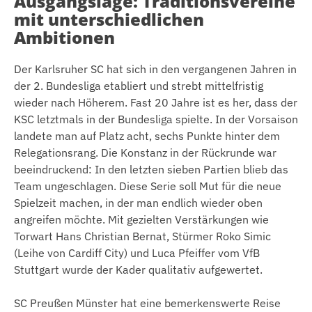
Ausgangslage: Traditionsvereine
mit unterschiedlichen
Ambitionen
Der Karlsruher SC hat sich in den vergangenen Jahren in
der 2. Bundesliga etabliert und strebt mittelfristig
wieder nach Höherem. Fast 20 Jahre ist es her, dass der
KSC letztmals in der Bundesliga spielte. In der Vorsaison
landete man auf Platz acht, sechs Punkte hinter dem
Relegationsrang. Die Konstanz in der Rückrunde war
beeindruckend: In den letzten sieben Partien blieb das
Team ungeschlagen. Diese Serie soll Mut für die neue
Spielzeit machen, in der man endlich wieder oben
angreifen möchte. Mit gezielten Verstärkungen wie
Torwart Hans Christian Bernat, Stürmer Roko Simic
(Leihe von Cardiff City) und Luca Pfeiffer vom VfB
Stuttgart wurde der Kader qualitativ aufgewertet.
SC Preußen Münster hat eine bemerkenswerte Reise