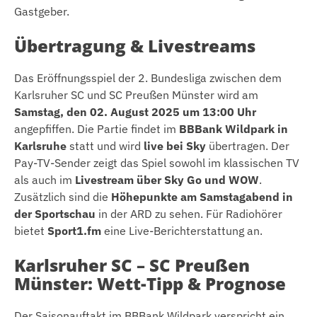
Gastgeber.
Übertragung & Livestreams
Das Eröffnungsspiel der 2. Bundesliga zwischen dem
Karlsruher SC und SC Preußen Münster wird am
Samstag, den 02. August 2025 um 13:00 Uhr
angepfiffen. Die Partie findet im
BBBank Wildpark in
Karlsruhe
statt und wird
live bei Sky
übertragen. Der
Pay-TV-Sender zeigt das Spiel sowohl im klassischen TV
als auch im
Livestream über Sky Go und WOW
.
Zusätzlich sind die
Höhepunkte am Samstagabend in
der Sportschau
in der ARD zu sehen. Für Radiohörer
bietet
Sport1.fm
eine Live-Berichterstattung an.
Karlsruher SC – SC Preußen
Münster: Wett-Tipp & Prognose
Der Saisonauftakt im BBBank Wildpark verspricht ein