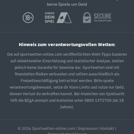
keine Spiele um Geld
Hinweis zum verantwortungsvollen Wetten:
Die auf sportwetten-online.com veröffentlichten Wett-Tipps basieren
auf redaktioneller Einschätzung und statistischer Analyse, stellen
jedoch keine Garantie für Gewinne dar. Sportwetten sind mit
finanziellen Risiken verbunden und sollten ausschließlich als
Freizeitbeschäftigung betrachtet werden. Bitte spiele
verantwortungsbewusst, setze dir klare Limits und nutze nur Geld,
dessen Verlust du verkraften kannst. Bei Anzeichen von Spielsucht
hilft die BZgA anonym und kostenlos unter 0800 1372700 (ab 18
Jahren).
© 2026 Sportwetten-online.com |
Impressum
|
Kontakt
|