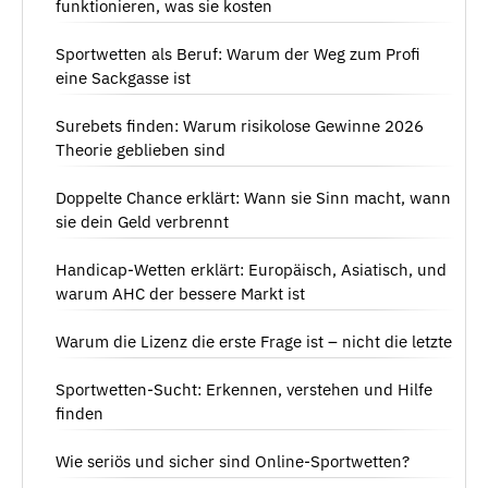
funktionieren, was sie kosten
Sportwetten als Beruf: Warum der Weg zum Profi
eine Sackgasse ist
Surebets finden: Warum risikolose Gewinne 2026
Theorie geblieben sind
Doppelte Chance erklärt: Wann sie Sinn macht, wann
sie dein Geld verbrennt
Handicap-Wetten erklärt: Europäisch, Asiatisch, und
warum AHC der bessere Markt ist
Warum die Lizenz die erste Frage ist – nicht die letzte
Sportwetten-Sucht: Erkennen, verstehen und Hilfe
finden
Wie seriös und sicher sind Online-Sportwetten?