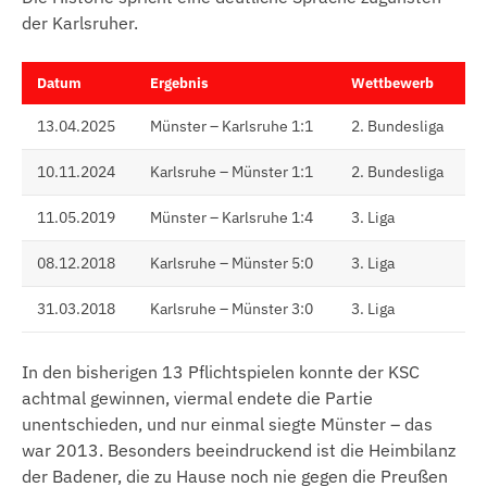
der Karlsruher.
Datum
Ergebnis
Wettbewerb
13.04.2025
Münster – Karlsruhe 1:1
2. Bundesliga
10.11.2024
Karlsruhe – Münster 1:1
2. Bundesliga
11.05.2019
Münster – Karlsruhe 1:4
3. Liga
08.12.2018
Karlsruhe – Münster 5:0
3. Liga
31.03.2018
Karlsruhe – Münster 3:0
3. Liga
In den bisherigen 13 Pflichtspielen konnte der KSC
achtmal gewinnen, viermal endete die Partie
unentschieden, und nur einmal siegte Münster – das
war 2013. Besonders beeindruckend ist die Heimbilanz
der Badener, die zu Hause noch nie gegen die Preußen