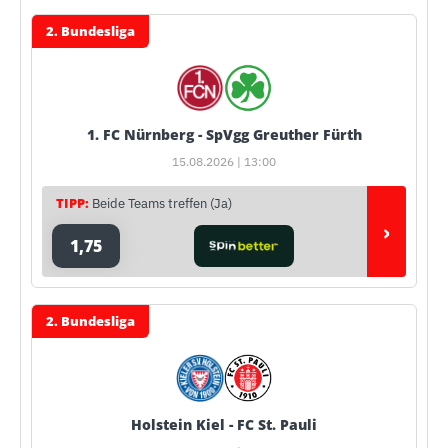
2. Bundesliga
1. FC Nürnberg - SpVgg Greuther Fürth
15.08.2026 | 13:00
TIPP:
Beide Teams treffen (Ja)
›
1,75
2. Bundesliga
Holstein Kiel - FC St. Pauli