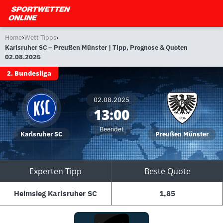
›
›
Home
Wett Tipps
Karlsruher SC – Preußen Münster | Tipp, Prognose & Quoten
02.08.2025
2. Bundesliga
02.08.2025
13:00
Beendet
Karlsruher SC
Preußen Münster
Experten Tipp
Beste Quote
Heimsieg Karlsruher SC
1,85