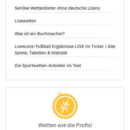
Seriöse Wettanbieter ohne deutsche Lizenz
Livewetten
Was ist ein Buchmacher?
Livescore: Fußball Ergebnisse LIVE im Ticker | Alle
Spiele, Tabellen & Statistik
Die Sportwetten-Anbieter im Test
Wetten wie die Profis!