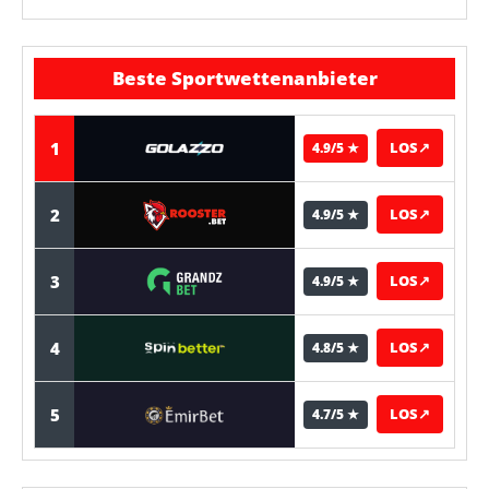
Beste Sportwettenanbieter
1
LOS
↗
4.9/5 ★
2
LOS
↗
4.9/5 ★
3
LOS
↗
4.9/5 ★
4
LOS
↗
4.8/5 ★
5
LOS
↗
4.7/5 ★