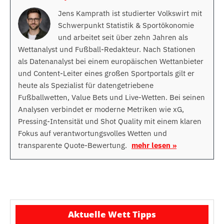
Jens Kamprath ist studierter Volkswirt mit
Schwerpunkt Statistik & Sportökonomie
und arbeitet seit über zehn Jahren als
Wettanalyst und Fußball-Redakteur. Nach Stationen
als Datenanalyst bei einem europäischen Wettanbieter
und Content-Leiter eines großen Sportportals gilt er
heute als Spezialist für datengetriebene
Fußballwetten, Value Bets und Live-Wetten. Bei seinen
Analysen verbindet er moderne Metriken wie xG,
Pressing-Intensität und Shot Quality mit einem klaren
Fokus auf verantwortungsvolles Wetten und
transparente Quote-Bewertung.
mehr lesen »
Aktuelle Wett Tipps