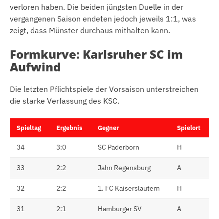
verloren haben. Die beiden jüngsten Duelle in der
vergangenen Saison endeten jedoch jeweils 1:1, was
zeigt, dass Münster durchaus mithalten kann.
Formkurve: Karlsruher SC im
Aufwind
Die letzten Pflichtspiele der Vorsaison unterstreichen
die starke Verfassung des KSC.
Spieltag
Ergebnis
Gegner
Spielort
34
3:0
SC Paderborn
H
33
2:2
Jahn Regensburg
A
32
2:2
1. FC Kaiserslautern
H
31
2:1
Hamburger SV
A