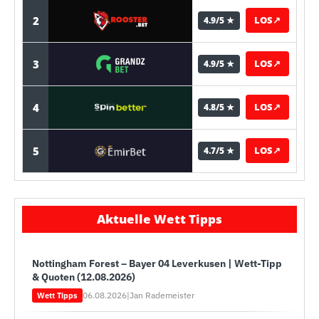
2
LOS
↗
4.9/5 ★
3
LOS
↗
4.9/5 ★
4
LOS
↗
4.8/5 ★
5
LOS
↗
4.7/5 ★
Aktuelle Wett Tipps
Nottingham Forest – Bayer 04 Leverkusen | Wett-Tipp
& Quoten (12.08.2026)
06.08.2026
|
Jan Rademeister
Wett Tipps