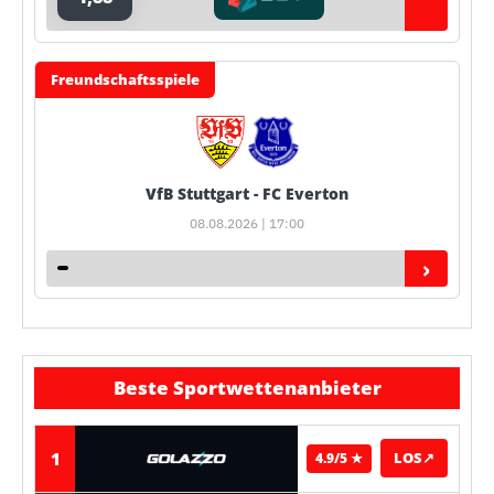
Freundschaftsspiele
VfB Stuttgart - FC Everton
08.08.2026 | 17:00
›
Beste Sportwettenanbieter
1
LOS
↗
4.9/5 ★